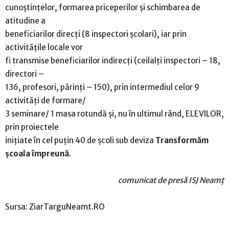
cunoștințelor, formarea priceperilor și schimbarea de
atitudine a
beneficiarilor direcți (8 inspectori școlari), iar prin
activitățile locale vor
fi transmise beneficiarilor indirecți (ceilalți inspectori – 18,
directori –
136, profesori, părinți – 150), prin intermediul celor 9
activități de formare/
3 seminare/ 1 masa rotundă și, nu în ultimul rând, ELEVILOR,
prin proiectele
inițiate în cel puțin 40 de școli sub deviza
Transformăm
școala împreună
.
comunicat de presă ISJ Neamț
Sursa: ZiarTarguNeamt.RO