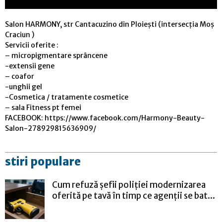
Salon HARMONY, str Cantacuzino din Ploiești (intersecția Moș
Craciun )
Servicii oferite :
– micropigmentare sprâncene
-extensii gene
– coafor
-unghii gel
-Cosmetica / tratamente cosmetice
– sala Fitness pt femei
FACEBOOK: https://www.facebook.com/Harmony-Beauty-
Salon-278929815636909/
stiri populare
Cum refuză șefii poliției modernizarea
oferită pe tavă în timp ce agenții se bat...