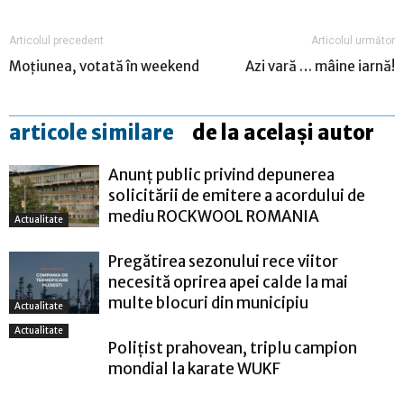
Articolul precedent
Articolul următor
Moţiunea, votată în weekend
Azi vară … mâine iarnă!
articole similare
de la același autor
Anunț public privind depunerea
solicitării de emitere a acordului de
mediu ROCKWOOL ROMANIA
Actualitate
Pregătirea sezonului rece viitor
necesită oprirea apei calde la mai
multe blocuri din municipiu
Actualitate
Actualitate
Polițist prahovean, triplu campion
mondial la karate WUKF