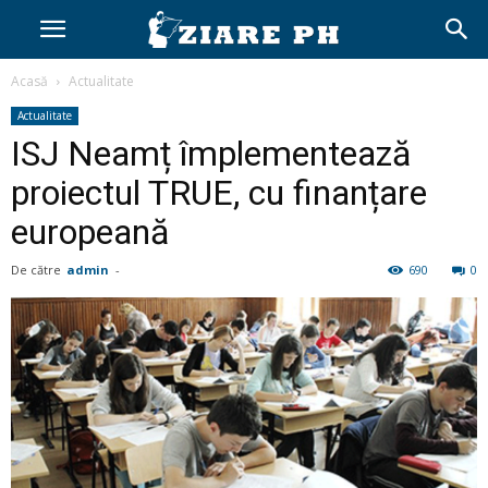
Acasă
Actualitate
Actualitate
ISJ Neamț împlementează
proiectul TRUE, cu finanțare
europeană
De către
admin
-
690
0