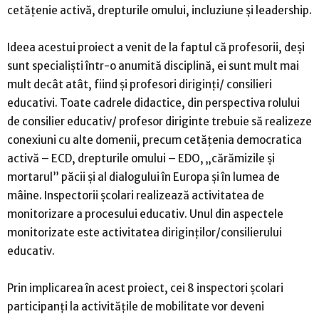
cetățenie activă, drepturile omului, incluziune și leadership.
Ideea acestui proiect a venit de la faptul că profesorii, deși
sunt specialişti într-o anumită disciplină, ei sunt mult mai
mult decât atât, fiind și profesori diriginți/ consilieri
educativi. Toate cadrele didactice, din perspectiva rolului
de consilier educativ/ profesor diriginte trebuie să realizeze
conexiuni cu alte domenii, precum cetăţenia democratica
activă – ECD, drepturile omului – EDO, „cărămizile şi
mortarul” păcii şi al dialogului în Europa şi în lumea de
mâine. Inspectorii școlari realizează activitatea de
monitorizare a procesului educativ. Unul din aspectele
monitorizate este activitatea diriginților/consilierului
educativ.
Prin implicarea în acest proiect, cei 8 inspectori școlari
participanți la activitățile de mobilitate vor deveni