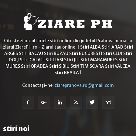
Citeste zilnic ultimele stiri online din judetul Prahova numai in
ziarul ZiarePH.ro - Ziarul tau online. |
Stiri ALBA
Stiri ARAD
Stiri
ARGES
Stiri BACAU
Stiri BUZAU
Stiri BUCURESTI
Stiri CLUJ
Stiri
DOLJ
Stiri GALATI
Stiri IASI
Stiri JIU
Stiri MARAMURES
Stiri
MURES
Stiri ORADEA
Stiri SIBIU
Stiri TIMISOARA
Stiri VALCEA
Stiri BRAILA
|
Contactați-ne:
ziareprahova.ro@gmail.com
stiri noi