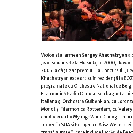
Violonistul armean
Sergey Khachatryan
a 
Jean Sibelius de la Helsinki, în 2000, deveni
2005, a câștigat premiul I la Concursul Quee
Khachatryan este artist în rezidență la BOZA
programate cu Orchestre National de Belgiq
Filarmonică Radio Olanda, sub bagheta lui 
Italiana și Orchestra Gulbenkian, cu Loren
Morlot și Filarmonica Rotterdam, cu Valery 
conducerea lui Myung-Whun Chung. Tot în 
turneu în SUA și Europa, cu Alisa Weilerstei
transfigurate”, care include lucrări de Bee