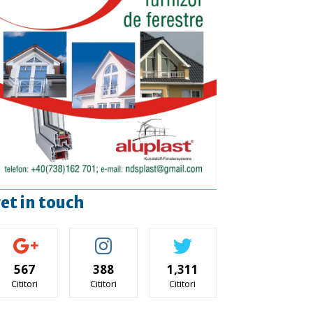
et in touch
567
388
1,311
Cititori
Cititori
Cititori