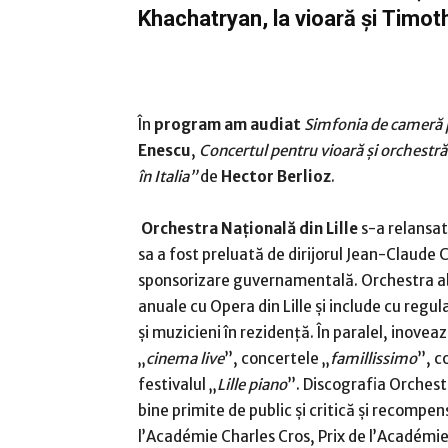
Khachatryan, la vioară și Timoth
În
program am audiat
Simfonia de cameră p
Enescu
,
Concertul pentru vioară și orchestră
în Italia”
de
Hector Berlioz
.
Orchestra Națională din Lille
s-a relansat
sa a fost preluată de dirijorul Jean-Claude
sponsorizare guvernamentală. Orchestra abo
anuale cu Opera din Lille și include cu reg
și muzicieni în rezidență. În paralel, inove
„
cinema live
”, concertele „
famillissimo
”, c
festivalul „
Lille piano
”. Discografia
Orchestr
bine primite de public și critică și recompe
l’Académie Charles Cros, Prix de l’Académie 