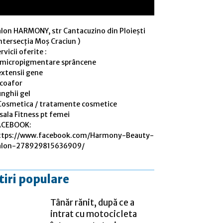
alon HARMONY, str Cantacuzino din Ploiești
ntersecția Moș Craciun )
rvicii oferite :
 micropigmentare sprâncene
extensii gene
 coafor
nghii gel
Cosmetica / tratamente cosmetice
sala Fitness pt femei
ACEBOOK:
ttps://www.facebook.com/Harmony-Beauty-
alon-278929815636909/
tiri populare
Tânăr rănit, după ce a
intrat cu motocicleta