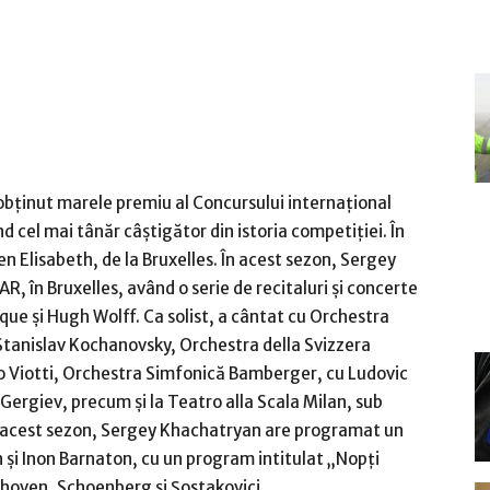
obținut marele premiu al Concursului internațional
nd cel mai tânăr câștigător din istoria competiției. În
n Elisabeth, de la Bruxelles. În acest sezon, Sergey
R, în Bruxelles, având o serie de recitaluri și concerte
ue și Hugh Wolff. Ca solist, a cântat cu Orchestra
Stanislav Kochanovsky, Orchestra della Svizzera
zo Viotti, Orchestra Simfonică Bamberger, cu Ludovic
Gergiev, precum și la Teatro alla Scala Milan, sub
acest sezon, Sergey Khachatryan are programat un
n și Inon Barnaton, cu un program intitulat „Nopți
thoven, Schoenberg și Șostakovici.