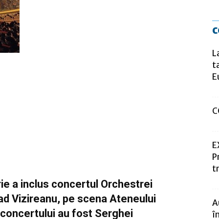
c
L
t
E
C
E
P
t
ie a inclus concertul Orchestrei
Vlad Vizireanu, pe scena Ateneului
A
i concertului au fost Serghei
î