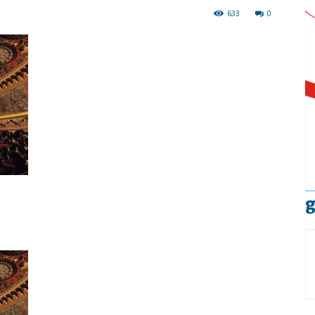
633
0
g