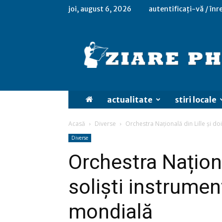
joi, august 6, 2026
autentificați-vă / înr
actualitate
stiri locale
Acasă
Diverse
Orchestra Națională din Lille și doi
Diverse
Orchestra Naționa
soliști instrument
mondială