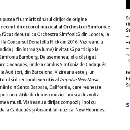
S
a putea fi urmărit tânărul dirijor de origine
(i
t recent directorul muzical al Orchestrei Simfonice
Se
a făcut debutul cu Orchestra Simfonică din Londra, la
–
I la Concursul Donatella Flick din 2016. Vizireanu a
-
–
andidați din întreaga lume) invitat să participe la
-u
 Simfonia Bamberg. De asemenea, el a câștigat
-
rijare Cadaqués, unde a condus Simfonia de Cadaqués
– 
la Auditori, din Barcelona. Vizireanu este și un
F
h
orul și directorul executiv al
Impulse New Music
S
âni din Santa Barbara, California, care reunește
peri noutățile din lumea muzicii noi și a dezvolta
umea muzii. Vizireanu a dirijat compoziții noi cu
s
 de la Cadaqués și Ansamblul muzical New Hebrides.