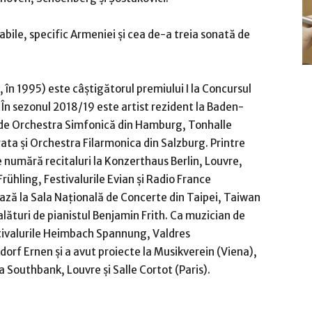
abile, specific Armeniei și cea de-a treia sonată de
 în 1995) este câștigătorul premiului I la Concursul
. În sezonul 2018/19 este artist rezident la Baden-
i de Orchestra Simfonică din Hamburg, Tonhalle
ata și Orchestra Filarmonica din Salzburg. Printre
numără recitaluri la Konzerthaus Berlin, Louvre,
hling, Festivalurile Evian și Radio France
ază la Sala Națională de Concerte din Taipei, Taiwan
 alături de pianistul Benjamin Frith. Ca muzician de
tivalurile Heimbach Spannung, Valdres
f Ernen și a avut proiecte la Musikverein (Viena),
 Southbank, Louvre și Salle Cortot (Paris).