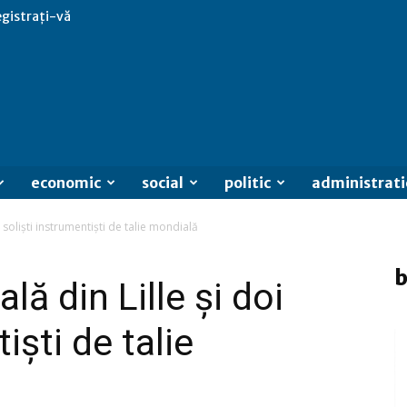
egistrați-vă
economic
social
politic
administrati
 soliști instrumentiști de talie mondială
b
lă din Lille și doi
iști de talie