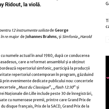
G
y Ridout, la violă.
T
c
entru 12 instrumente soliste
de
George
 în re major
de
Johannes Brahms
, și
Simfonia „Harold
 cu numele actual în anul 1980, după ce conducerea
 Casadesus, care a reformat ansamblul și a obținut
rdează repertoriul simfonic, participă la producții
ularitate repertoriul contemporan în program, găzduind
ază prin evenimente dedicate publicului nou: concertele
oncertele „
Must du Classique
”, „
flash 12:30
” și
ei Naționale din Lille include peste 30 de înregistrări,
nsate cu numeroase premii, printre care Grand Prix de
du disque français, Prix de la SACD, Grand Prix de la