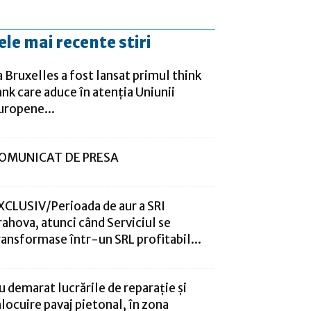
ele mai recente stiri
a Bruxelles a fost lansat primul think
ank care aduce în atenţia Uniunii
uropene...
OMUNICAT DE PRESA
XCLUSIV/Perioada de aur a SRI
rahova, atunci când Serviciul se
ransformase într-un SRL profitabil...
u demarat lucrările de reparație și
nlocuire pavaj pietonal, în zona