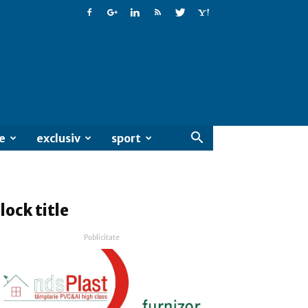
e
exclusiv
sport
lock title
Publicitate