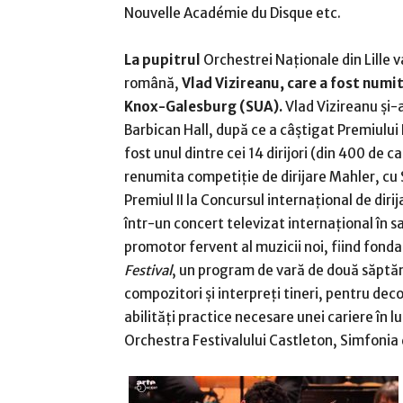
Nouvelle Académie du Disque etc.
La pupitrul
Orchestrei Naționale din Lille v
română,
Vlad Vizireanu
, care a fost numi
Knox-Galesburg (SUA).
Vlad Vizireanu și-
Barbican Hall, după ce a câștigat Premiului I
fost unul dintre cei 14 dirijori (din 400 de c
renumita competiție de dirijare Mahler, cu
Premiul II la Concursul internațional de di
într-un concert televizat internațional în sa
promotor fervent al muzicii noi, fiind fondat
Festival
, un program de vară de două săptăm
compozitori și interpreți tineri, pentru deco
abilități practice necesare unei cariere în l
Orchestra Festivalului Castleton, Simfonia