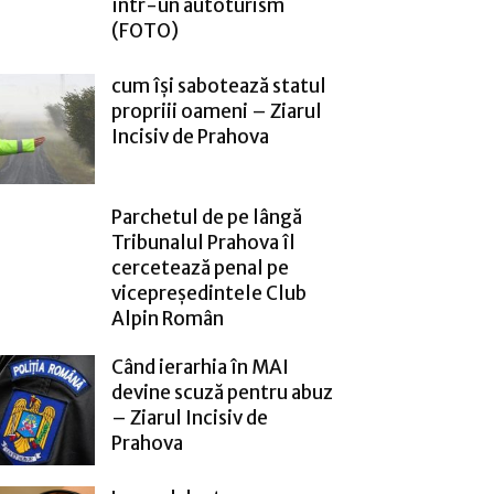
într-un autoturism
(FOTO)
cum își sabotează statul
propriii oameni – Ziarul
Incisiv de Prahova
Parchetul de pe lângă
Tribunalul Prahova îl
cercetează penal pe
vicepreședintele Club
Alpin Român
Când ierarhia în MAI
devine scuză pentru abuz
– Ziarul Incisiv de
Prahova