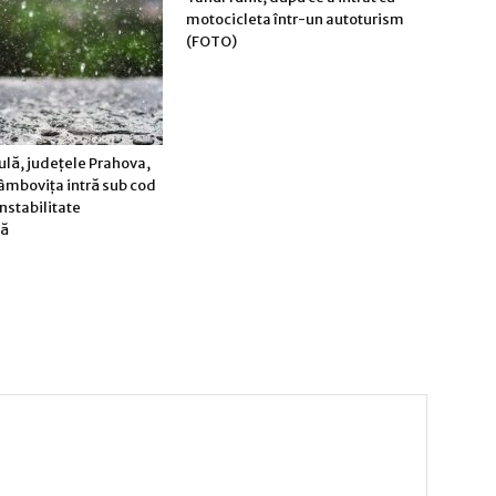
motocicleta într-un autoturism
(FOTO)
ulă, județele Prahova,
âmbovița intră sub cod
nstabilitate
că