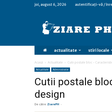
joi, august 6, 2026
autentificați-vă / înr
actualitate
stiri locale
Acasă
Actualitate
Cutii postale bloc – Caracteristi
Actualitate
Administratie
Cutii postale bloc
design
De către
ZiarePH
-