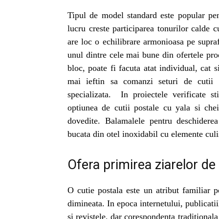
Tipul de model standard este popular pen
lucru creste participarea tonurilor calde c
are loc o echilibrare armonioasa pe suprafa
unul dintre cele mai bune din ofertele p
bloc, poate fi facuta atat individual, cat 
mai ieftin sa comanzi seturi de cuti
specializata. In proiectele verificate st
optiunea de cutii postale cu yala si che
dovedite. Balamalele pentru deschiderea 
bucata din otel inoxidabil cu elemente cul
Ofera primirea ziarelor de
O cutie postala este un atribut familiar p
dimineata. In epoca internetului, publicatii
si revistele, dar corespondenta traditionala