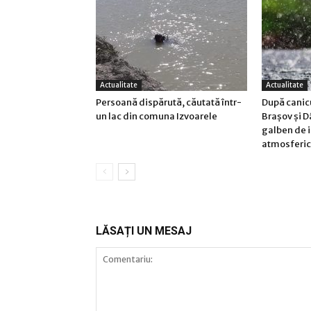
Actualitate
Actualitate
Persoană dispărută, căutată într-
După canic
un lac din comuna Izvoarele
Brașov și D
galben de i
atmosferi
LĂSAȚI UN MESAJ