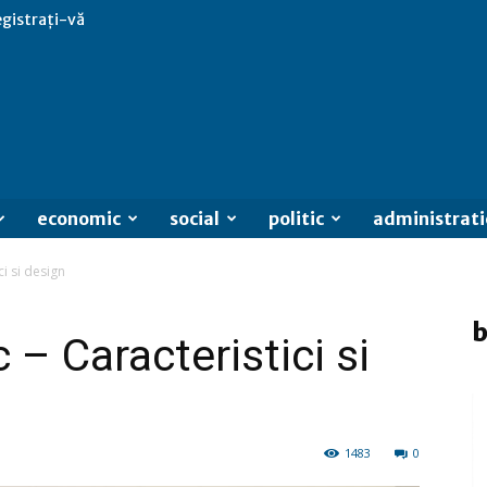
egistrați-vă
economic
social
politic
administrati
ci si design
b
 – Caracteristici si
1483
0