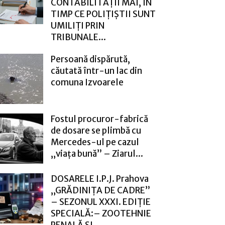
CONTABILITĂȚII MAI, ÎN
TIMP CE POLIȚIȘTII SUNT
UMILIȚI PRIN
TRIBUNALE...
Persoană dispărută,
căutată într-un lac din
comuna Izvoarele
Fostul procuror-fabrică
de dosare se plimbă cu
Mercedes-ul pe cazul
„viața bună” – Ziarul...
DOSARELE I.P.J. Prahova
„GRĂDINIȚA DE CADRE”
– SEZONUL XXXI. EDIȚIE
SPECIALĂ:– ZOOTEHNIE
PENALĂ ȘI...