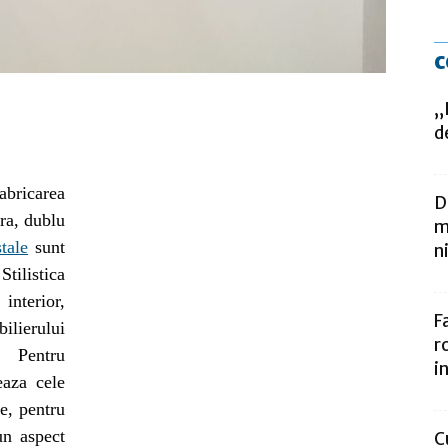
c
„
d
abricarea
D
gra, dublu
m
stale
sunt
n
.
Stilistica
nterior,
F
bilierului
r
s. Pentru
i
eaza cele
e, pentru
 un aspect
C