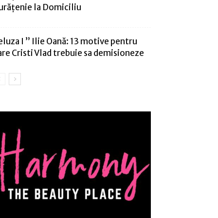
urățenie la Domiciliu
eluza I ” Ilie Oană: 13 motive pentru
are Cristi Vlad trebuie sa demisioneze