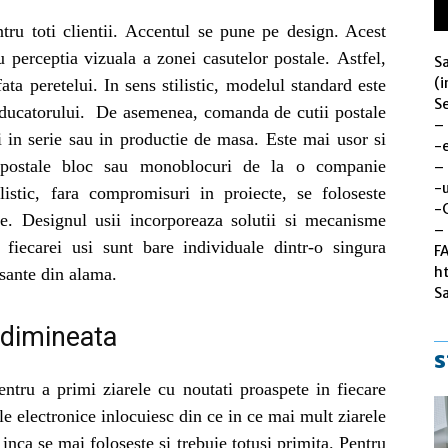
tru toti clientii. Accentul se pune pe design. Acest
u perceptia vizuala a zonei casutelor postale. Astfel,
S
(i
ta peretelui. In sens stilistic, modelul standard este
Se
roducatorului. De asemenea, comanda de cutii postale
–
si in serie sau in productie de masa. Este mai usor si
-
i postale bloc sau monoblocuri de la o companie
–
-u
ilistic, fara compromisuri in proiecte, se foloseste
-
ie. Designul usii incorporeaza solutii si mecanisme
– 
fiecarei usi sunt bare individuale dintr-o singura
F
h
isante din alama.
S
 dimineata
s
entru a primi ziarele cu noutati proaspete in fiecare
le electronice inlocuiesc din ce in ce mai mult ziarele
 inca se mai foloseste si trebuie totusi primita. Pentru