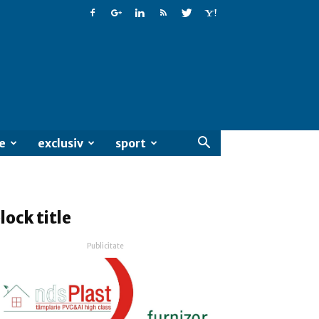
e
exclusiv
sport
lock title
Publicitate