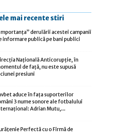
ele mai recente stiri
Importanţa” derulării acestei campanii
e informare publică pe bani publici
irecţia Naţională Anticorupţie, în
omentul de faţă, nu este supusă
iciunei presiuni
avbet aduce în fața suporterilor
omâni 3 nume sonore ale fotbalului
nternațional: Adrian Mutu,...
urățenie Perfectă cu o Firmă de