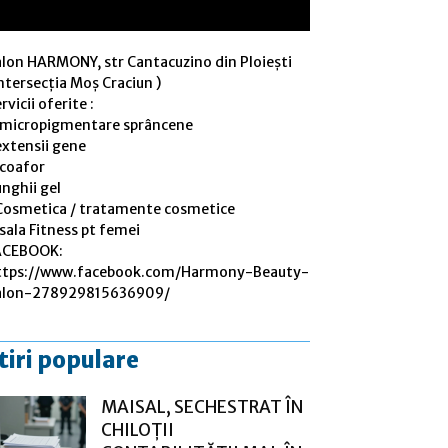
alon HARMONY, str Cantacuzino din Ploiești
ntersecția Moș Craciun )
rvicii oferite :
 micropigmentare sprâncene
extensii gene
 coafor
nghii gel
Cosmetica / tratamente cosmetice
sala Fitness pt femei
ACEBOOK:
ttps://www.facebook.com/Harmony-Beauty-
alon-278929815636909/
tiri populare
MAISAL, SECHESTRAT ÎN
CHILOȚII