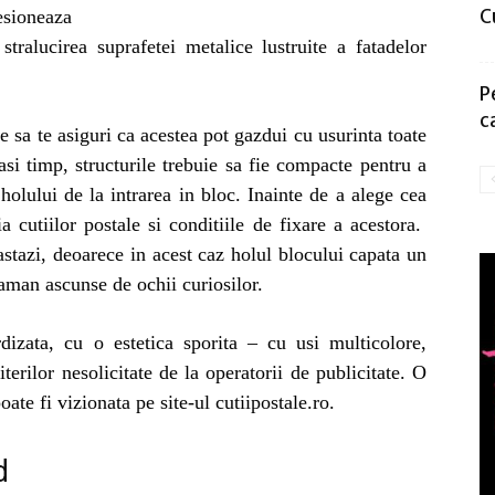
C
esioneaza
tralucirea suprafetei metalice lustruite a fatadelor
P
c
e sa te asiguri ca acestea pot gazdui cu usurinta toate
lasi timp, structurile trebuie sa fie compacte pentru a
holului de la intrarea in bloc. Inainte de a alege cea
a cutiilor postale si conditiile de fixare a acestora.
astazi, deoarece in acest caz holul blocului capata un
raman ascunse de ochii curiosilor.
rdizata, cu o estetica sporita – cu usi multicolore,
terilor nesolicitate de la operatorii de publicitate. O
ate fi vizionata pe site-ul cutiipostale.ro.
d