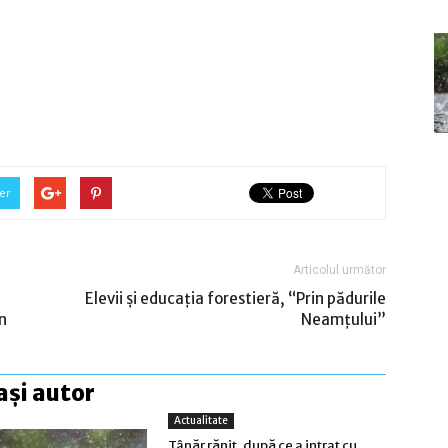
er
Articolul următor
Elevii și educația forestieră, “Prin pădurile
n
Neamțului”
ași autor
Actualitate
Tânăr rănit, după ce a intrat cu