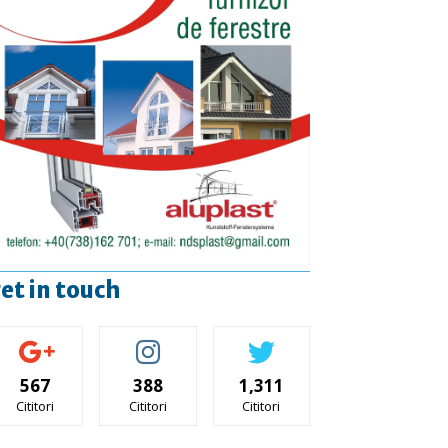
et in touch
567
388
1,311
Cititori
Cititori
Cititori