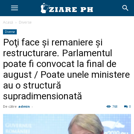
Acasă
Diverse
Diverse
Poţi face şi remaniere şi
restructurare. Parlamentul
poate fi convocat la final de
august / Poate unele ministere
au o structură
supradimensionată
De către
admin
-
768
0