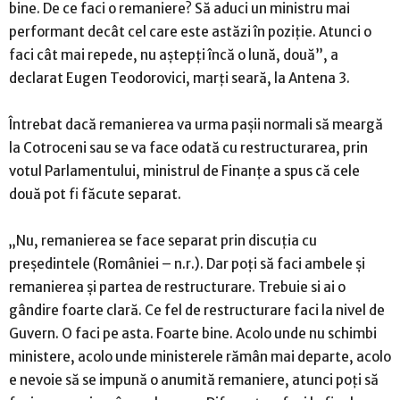
bine. De ce faci o remaniere? Să aduci un ministru mai
performant decât cel care este astăzi în poziţie. Atunci o
faci cât mai repede, nu aştepţi încă o lună, două”, a
declarat Eugen Teodorovici, marţi seară, la Antena 3.
Întrebat dacă remanierea va urma paşii normali să meargă
la Cotroceni sau se va face odată cu restructurarea, prin
votul Parlamentului, ministrul de Finanţe a spus că cele
două pot fi făcute separat.
„Nu, remanierea se face separat prin discuţia cu
preşedintele (României – n.r.). Dar poţi să faci ambele şi
remanierea şi partea de restructurare. Trebuie si ai o
gândire foarte clară. Ce fel de restructurare faci la nivel de
Guvern. O faci pe asta. Foarte bine. Acolo unde nu schimbi
ministere, acolo unde ministerele rămân mai departe, acolo
e nevoie să se impună o anumită remaniere, atunci poţi să