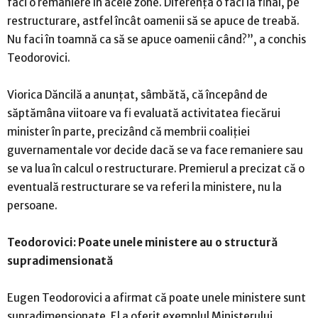
faci o remaniere în acele zone. Diferenţa o faci la final, pe
restructurare, astfel încât oamenii să se apuce de treabă.
Nu faci în toamnă ca să se apuce oamenii când?”, a conchis
Teodorovici.
Viorica Dăncilă a anunţat, sâmbătă, că începând de
săptămâna viitoare va fi evaluată activitatea fiecărui
minister în parte, precizând că membrii coaliţiei
guvernamentale vor decide dacă se va face remaniere sau
se va lua în calcul o restructurare. Premierul a precizat că o
eventuală restructurare se va referi la ministere, nu la
persoane.
Teodorovici: Poate unele ministere au o structură
supradimensionată
Eugen Teodorovici a afirmat că poate unele ministere sunt
supradimensionate. El a oferit exemplul Ministerului