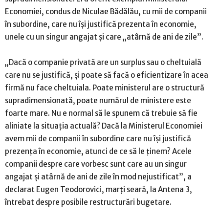
Economiei, condus de Niculae Bădălău, cu mii de companii
în subordine, care nu îşi justifică prezenta în economie,
unele cu un singur angajat şi care „atârnă de ani de zile”.
„Dacă o companie privată are un surplus sau o cheltuială
care nu se justifică, şi poate să facă o eficientizare în acea
firmă nu face cheltuiala. Poate ministerul are o structură
supradimensionată, poate numărul de ministere este
foarte mare. Nu e normal să le spunem că trebuie să fie
aliniate la situaţia actuală? Dacă la Ministerul Economiei
avem mii de companii în subordine care nu îşi justifică
prezenţa în economie, atunci de ce să le ţinem? Acele
companii despre care vorbesc sunt care au un singur
angajat şi atârnă de ani de zile în mod nejustificat”, a
declarat Eugen Teodorovici, marţi seară, la Antena 3,
întrebat despre posibile restructurări bugetare.