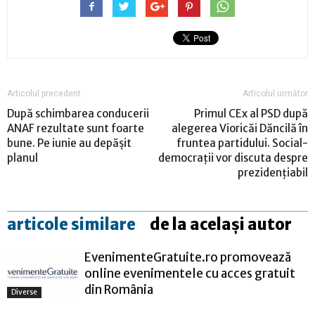
Articolul precedent
Articolul următor
După schimbarea conducerii
Primul CEx al PSD după
ANAF rezultate sunt foarte
alegerea Vioricăi Dăncilă în
bune. Pe iunie au depăşit
fruntea partidului. Social-
planul
democraţii vor discuta despre
prezidenţiabil
articole similare
de la același autor
EvenimenteGratuite.ro promovează
online evenimentele cu acces gratuit
din România
Diverse