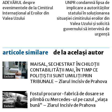
ADEVĂRUL despre
UNPR condamnă lipsa de
evenimentele de la Cimitirul
implicare a autorităților
Internațional al Eroilor din
statului în soluționarea
Valea Uzului
situației cimitirului eroilor din
Valea Uzului și solicită
guvernului să intervină de
urgență
articole similare
de la același autor
MAISAL, SECHESTRAT ÎN CHILOȚII
CONTABILITĂȚII MAI, ÎN TIMP CE
POLIȚIȘTII SUNT UMILIȚI PRIN
Exclusiv
TRIBUNALE – Ziarul Incisiv de Prahova
Fostul procuror-fabrică de dosare se
plimbă cu Mercedes-ul pe cazul „viața
bună” – Ziarul Incisiv de Prahova
Exclusiv