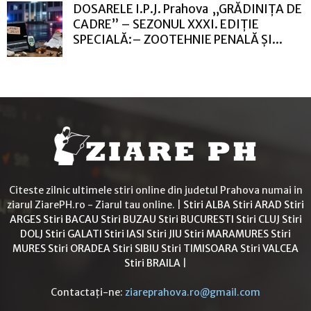
DOSARELE I.P.J. Prahova „GRĂDINIȚA DE
CADRE” – SEZONUL XXXI. EDIȚIE
SPECIALĂ:– ZOOTEHNIE PENALĂ ȘI...
Citeste zilnic ultimele stiri online din judetul Prahova numai in
ziarul ZiarePH.ro - Ziarul tau online. |
Stiri ALBA
Stiri ARAD
Stiri
ARGES
Stiri BACAU
Stiri BUZAU
Stiri BUCURESTI
Stiri CLUJ
Stiri
DOLJ
Stiri GALATI
Stiri IASI
Stiri JIU
Stiri MARAMURES
Stiri
MURES
Stiri ORADEA
Stiri SIBIU
Stiri TIMISOARA
Stiri VALCEA
Stiri BRAILA
|
Contactați-ne:
ziareprahova.ro@gmail.com