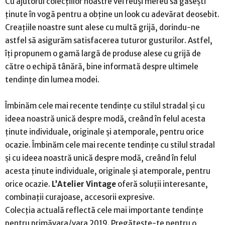
Cu ajutorul colecțiilor noastre vei reuși mereu să găsești
ținute în vogă pentru a obține un look cu adevărat deosebit.
Creațiile noastre sunt alese cu multă grijă, dorindu-ne
astfel să asigurăm satisfacerea tuturor gusturilor. Astfel,
îți propunem o gamă largă de produse alese cu grijă de
către o echipă tânără, bine informată despre ultimele
tendințe din lumea modei.
Îmbinăm cele mai recente tendințe cu stilul stradal și cu
ideea noastră unică despre modă, creând în felul acesta
ținute individuale, originale și atemporale, pentru orice
ocazie. Îmbinăm cele mai recente tendințe cu stilul stradal
și cu ideea noastră unică despre modă, creând în felul
acesta ținute individuale, originale și atemporale, pentru
orice ocazie.
L’Atelier Vintage
oferă soluții interesante,
combinații curajoase, accesorii expresive.
Colecția actuală reflectă cele mai importante tendințe
pentru primăvara/vara 2019. Pregătește-te pentru o