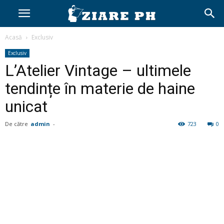
Acasă
Exclusiv
Exclusiv
L’Atelier Vintage – ultimele
tendințe în materie de haine
unicat
De către
admin
-
723
0