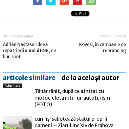
Articolul precedent
Articolul următor
Adrian Nastase: Ideea
Kovesi, in campanie de
repatrierii aurului BNR, de
rebranding
bun simt
articole similare
de la același autor
Actualitate
Tânăr rănit, după ce a intrat cu
motocicleta într-un autoturism
(FOTO)
cum își sabotează statul propriii
oameni – Ziarul Incisiv de Prahova