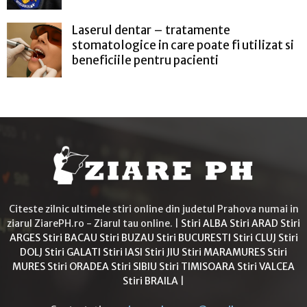
Laserul dentar – tratamente
stomatologice in care poate fi utilizat si
beneficiile pentru pacienti
Citeste zilnic ultimele stiri online din judetul Prahova numai in
ziarul ZiarePH.ro - Ziarul tau online. |
Stiri ALBA
Stiri ARAD
Stiri
ARGES
Stiri BACAU
Stiri BUZAU
Stiri BUCURESTI
Stiri CLUJ
Stiri
DOLJ
Stiri GALATI
Stiri IASI
Stiri JIU
Stiri MARAMURES
Stiri
MURES
Stiri ORADEA
Stiri SIBIU
Stiri TIMISOARA
Stiri VALCEA
Stiri BRAILA
|