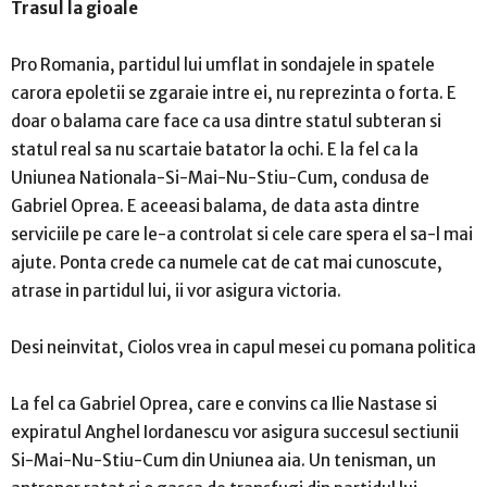
Trasul la gioale
Pro Romania, partidul lui umflat in sondajele in spatele
carora epoletii se zgaraie intre ei, nu reprezinta o forta. E
doar o balama care face ca usa dintre statul subteran si
statul real sa nu scartaie batator la ochi. E la fel ca la
Uniunea Nationala-Si-Mai-Nu-Stiu-Cum, condusa de
Gabriel Oprea. E aceeasi balama, de data asta dintre
serviciile pe care le-a controlat si cele care spera el sa-l mai
ajute. Ponta crede ca numele cat de cat mai cunoscute,
atrase in partidul lui, ii vor asigura victoria.
Desi neinvitat, Ciolos vrea in capul mesei cu pomana politica
La fel ca Gabriel Oprea, care e convins ca Ilie Nastase si
expiratul Anghel Iordanescu vor asigura succesul sectiunii
Si-Mai-Nu-Stiu-Cum din Uniunea aia. Un tenisman, un