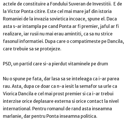
actele de constituire a Fondului Suveran de Investitii. E de
la Victor Ponta citire. Este cel mai mare jaf din istoria
Romaniei de la invazia sovietica incoace, spune el. Daca
asta s-ar intampla pe cand Ponta ar fi premier, jaful ar fi
realizare, iar rusii nu mai erau amintiti, ca sa nu strice
fasonul informatiei. Dupa care o compatimeste pe Dancila,
care trebuie sa se protejeze.
PSD, un partid care si-a pierdut vitaminele pe drum
Nu o spune pe fata, dar lasa sa se inteleaga ca i-ar parea
rau. Asta, dupa ce doar ca n-a iesit la semafor sa urle ca
Viorica Dancila e cel mai prost premier si ca i-ar trebui
interzise orice deplasare externa si orice contact la nivel
international. Pentru romanul de rand asta inseamna
marlanie, dar pentru Ponta inseamna politica.