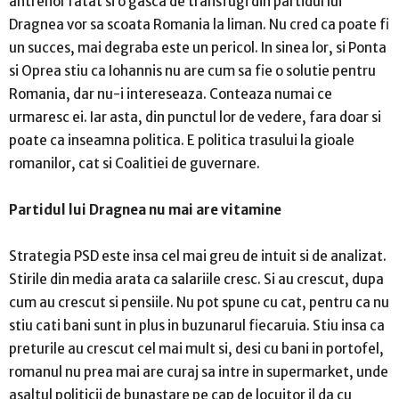
antrenor ratat si o gasca de transfugi din partidul lui
Dragnea vor sa scoata Romania la liman. Nu cred ca poate fi
un succes, mai degraba este un pericol. In sinea lor, si Ponta
si Oprea stiu ca Iohannis nu are cum sa fie o solutie pentru
Romania, dar nu-i intereseaza. Conteaza numai ce
urmaresc ei. Iar asta, din punctul lor de vedere, fara doar si
poate ca inseamna politica. E politica trasului la gioale
romanilor, cat si Coalitiei de guvernare.
Partidul lui Dragnea nu mai are vitamine
Strategia PSD este insa cel mai greu de intuit si de analizat.
Stirile din media arata ca salariile cresc. Si au crescut, dupa
cum au crescut si pensiile. Nu pot spune cu cat, pentru ca nu
stiu cati bani sunt in plus in buzunarul fiecaruia. Stiu insa ca
preturile au crescut cel mai mult si, desi cu bani in portofel,
romanul nu prea mai are curaj sa intre in supermarket, unde
asaltul politicii de bunastare pe cap de locuitor il da cu