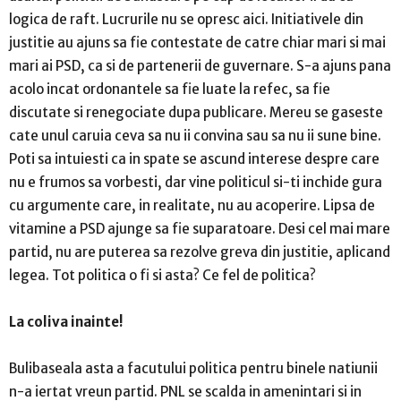
logica de raft. Lucrurile nu se opresc aici. Initiativele din
justitie au ajuns sa fie contestate de catre chiar mari si mai
mari ai PSD, ca si de partenerii de guvernare. S-a ajuns pana
acolo incat ordonantele sa fie luate la refec, sa fie
discutate si renegociate dupa publicare. Mereu se gaseste
cate unul caruia ceva sa nu ii convina sau sa nu ii sune bine.
Poti sa intuiesti ca in spate se ascund interese despre care
nu e frumos sa vorbesti, dar vine politicul si-ti inchide gura
cu argumente care, in realitate, nu au acoperire. Lipsa de
vitamine a PSD ajunge sa fie suparatoare. Desi cel mai mare
partid, nu are puterea sa rezolve greva din justitie, aplicand
legea. Tot politica o fi si asta? Ce fel de politica?
La coliva inainte!
Bulibaseala asta a facutului politica pentru binele natiunii
n-a iertat vreun partid. PNL se scalda in amenintari si in