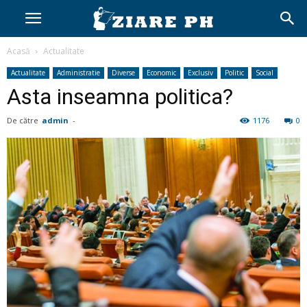
Acasă
Actualitate
Actualitate
Administratie
Diverse
Economic
Exclusiv
Politic
Social
Asta inseamna politica?
De către
admin
-
1176
0