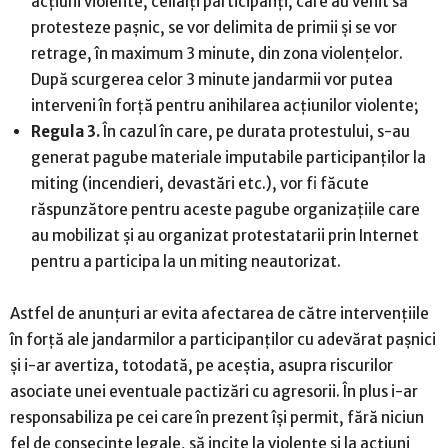
acțiuni violente, ceilalți participanți, care au venit să
protesteze pașnic, se vor delimita de primii și se vor
retrage, în maximum 3 minute, din zona violențelor.
După scurgerea celor 3 minute jandarmii vor putea
interveni în forță pentru anihilarea acțiunilor violente;
Regula 3.
În cazul în care, pe durata protestului, s-au
generat pagube materiale imputabile participanților la
miting (incendieri, devastări etc.), vor fi făcute
răspunzătore pentru aceste pagube organizațiile care
au mobilizat și au organizat protestatarii prin Internet
pentru a participa la un miting neautorizat.
Astfel de anunțuri ar evita afectarea de către intervențiile
în forță ale jandarmilor a participanților cu adevărat pașnici
și i-ar avertiza, totodată, pe aceștia, asupra riscurilor
asociate unei eventuale pactizări cu agresorii. În plus i-ar
responsabiliza pe cei care în prezent își permit, fără niciun
fel de consecințe legale, să incite la violențe și la acțiuni