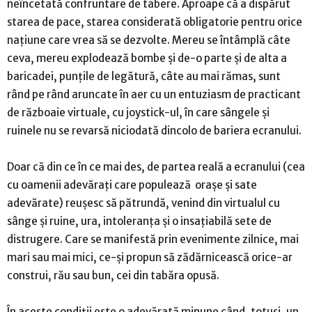
neîncetată confruntare de tabere. Aproape că a dispărut
starea de pace, starea considerată obligatorie pentru orice
națiune care vrea să se dezvolte. Mereu se întâmplă câte
ceva, mereu explodează bombe și de-o parte și de alta a
baricadei, punțile de legătură, câte au mai rămas, sunt
rând pe rând aruncate în aer cu un entuziasm de practicant
de războaie virtuale, cu joystick-ul, în care sângele și
ruinele nu se revarsă niciodată dincolo de bariera ecranului.
Doar că din ce în ce mai des, de partea reală a ecranului (cea
cu oamenii adevărați care populează orașe și sate
adevărate) reușesc să pătrundă, venind din virtualul cu
sânge și ruine, ura, intoleranța și o insațiabilă sete de
distrugere. Care se manifestă prin evenimente zilnice, mai
mari sau mai mici, ce-și propun să zădărnicească orice-ar
construi, rău sau bun, cei din tabăra opusă.
În aceste condiții este o adevărată minune când, totuși, un