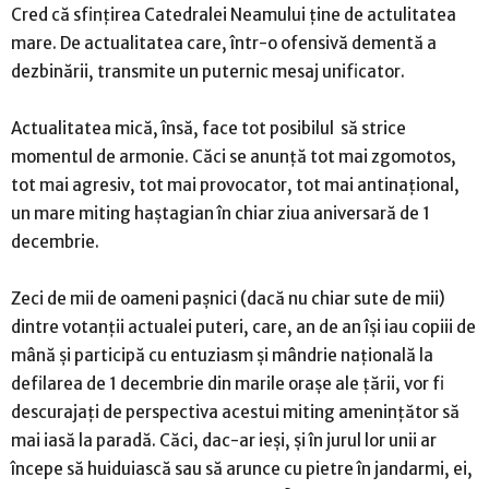
Cred că sfințirea Catedralei Neamului ține de actulitatea
mare. De actualitatea care, într-o ofensivă dementă a
dezbinării, transmite un puternic mesaj unificator.
Actualitatea mică, însă, face tot posibilul să strice
momentul de armonie. Căci se anunță tot mai zgomotos,
tot mai agresiv, tot mai provocator, tot mai antinațional,
un mare miting haștagian în chiar ziua aniversară de 1
decembrie.
Zeci de mii de oameni pașnici (dacă nu chiar sute de mii)
dintre votanții actualei puteri, care, an de an își iau copiii de
mână și participă cu entuziasm și mândrie națională la
defilarea de 1 decembrie din marile orașe ale țării, vor fi
descurajați de perspectiva acestui miting amenințător să
mai iasă la paradă. Căci, dac-ar ieși, și în jurul lor unii ar
începe să huiduiască sau să arunce cu pietre în jandarmi, ei,