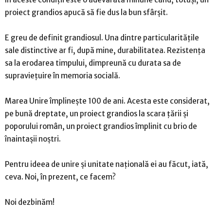
proiect grandios apucă să fie dus la bun sfârșit.
E greu de definit grandiosul. Una dintre particularitățile
sale distinctive ar fi, după mine, durabilitatea. Rezistența
sa la erodarea timpului, dimpreună cu durata sa de
supraviețuire în memoria socială.
Marea Unire împlinește 100 de ani. Acesta este considerat,
pe bună dreptate, un proiect grandios la scara țării și
poporului român, un proiect grandios împlinit cu brio de
înaintașii noștri.
Pentru ideea de unire și unitate națională ei au făcut, iată,
ceva. Noi, în prezent, ce facem?
Noi dezbinăm!