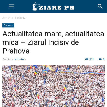
Acasă
Exclusiv
Exclusiv
Actualitatea mare, actualitatea
mica – Ziarul Incisiv de
Prahova
De către
admin
-
911
0