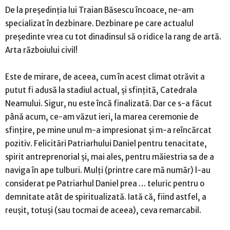
De la președinția lui Traian Băsescu încoace, ne-am
specializat în dezbinare. Dezbinare pe care actualul
președinte vrea cu tot dinadinsul să o ridice la rang de artă.
Arta războiului civil!
Este de mirare, de aceea, cum în acest climat otrăvit a
putut fi adusă la stadiul actual, și sfințită, Catedrala
Neamului. Sigur, nu este încă finalizată. Dar ce s-a făcut
până acum, ce-am văzut ieri, la marea ceremonie de
sfințire, pe mine unul m-a impresionat și m-a reîncărcat
pozitiv. Felicitări Patriarhului Daniel pentru tenacitate,
spirit antreprenorial și, mai ales, pentru măiestria sa de a
naviga în ape tulburi. Mulți (printre care mă număr) l-au
considerat pe Patriarhul Daniel prea … teluric pentru o
demnitate atât de spiritualizată. Iată că, fiind astfel, a
reușit, totuși (sau tocmai de aceea), ceva remarcabil.