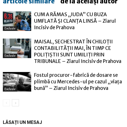
articole similare
de la același autor
CUM A RĂMAS „IUDA” CU BUZA
UMFLATĂ ȘI CLANȚA LINSĂ – Ziarul
Incisiv de Prahova
Exclusiv
MAISAL, SECHESTRAT ÎN CHILOȚII
CONTABILITĂȚII MAI, ÎN TIMP CE
POLIȚIȘTII SUNT UMILIȚI PRIN
Exclusiv
TRIBUNALE – Ziarul Incisiv de Prahova
Fostul procuror-fabrică de dosare se
plimbă cu Mercedes-ul pe cazul „viața
bună” – Ziarul Incisiv de Prahova
Exclusiv
LĂSAȚI UN MESAJ