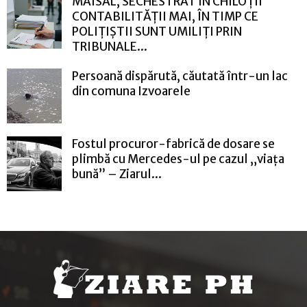
MAISAL, SECHESTRAT ÎN CHILOȚII
CONTABILITĂȚII MAI, ÎN TIMP CE
POLIȚIȘTII SUNT UMILIȚI PRIN
TRIBUNALE...
Persoană dispărută, căutată într-un lac
din comuna Izvoarele
Fostul procuror-fabrică de dosare se
plimbă cu Mercedes-ul pe cazul „viața
bună” – Ziarul...