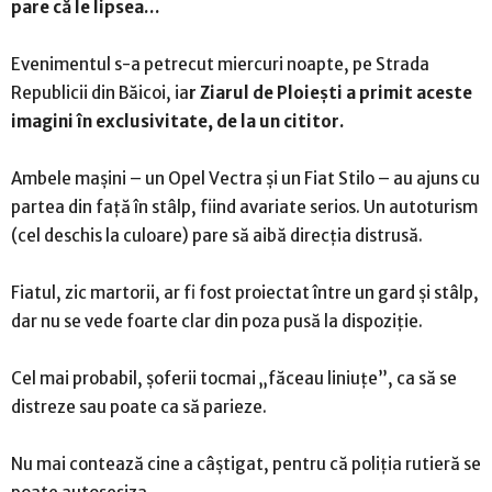
pare că le lipsea…
Evenimentul s-a petrecut miercuri noapte, pe Strada
Republicii din Băicoi, ia
r Ziarul de Ploiești a primit aceste
imagini în exclusivitate, de la un cititor.
Ambele mașini – un Opel Vectra și un Fiat Stilo – au ajuns cu
partea din față în stâlp, fiind avariate serios. Un autoturism
(cel deschis la culoare) pare să aibă direcția distrusă.
Fiatul, zic martorii, ar fi fost proiectat între un gard și stâlp,
dar nu se vede foarte clar din poza pusă la dispoziție.
Cel mai probabil, șoferii tocmai „făceau liniuțe”, ca să se
distreze sau poate ca să parieze.
Nu mai contează cine a câștigat, pentru că poliția rutieră se