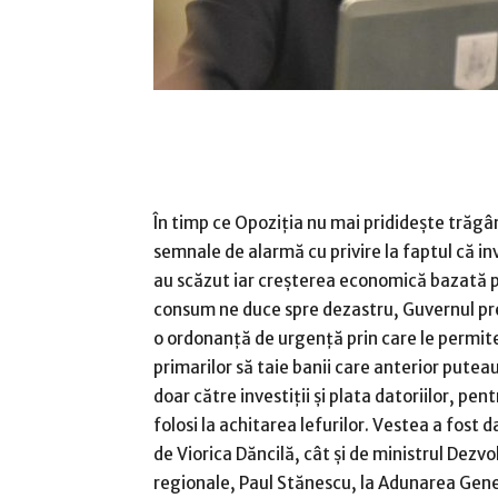
În timp ce Opoziţia nu mai pridideşte trăgâ
semnale de alarmă cu privire la faptul că inv
au scăzut iar creşterea economică bazată 
consum ne duce spre dezastru, Guvernul p
o ordonanţă de urgenţă prin care le permit
primarilor să taie banii care anterior pute
doar către investiţii şi plata datoriilor, pent
folosi la achitarea lefurilor. Vestea a fost 
de Viorica Dăncilă, cât şi de ministrul Dezvol
regionale, Paul Stănescu, la Adunarea Gene