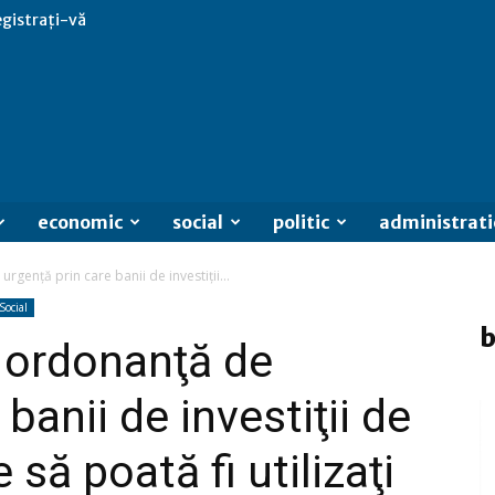
egistrați-vă
economic
social
politic
administrati
genţă prin care banii de investiţii...
Social
b
 ordonanţă de
banii de investiţii de
 să poată fi utilizaţi