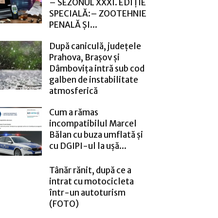
– SEZONUL XXXI. EDIȚIE
SPECIALĂ:– ZOOTEHNIE
PENALĂ ȘI...
După caniculă, județele
Prahova, Brașov și
Dâmbovița intră sub cod
galben de instabilitate
atmosferică
Cum a rămas
incompatibilul Marcel
Bălan cu buza umflată și
cu DGIPI-ul la ușă...
Tânăr rănit, după ce a
intrat cu motocicleta
într-un autoturism
(FOTO)