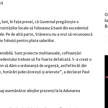
ză
O
i
, luni, în faţa presei, că Guvernul pregăteşte o
B
orităţilor locale să folosească banii din excedentul
ale. Pe de altă parte, Stănescu nu a vrut să recunoască
e folosiţi pentru plata salariilor.
nsibilă. Sunt proiecte multianuale, cofinanţări
edentului trebuie să fie foarte defalcată. S-a creat o
rem să dăm o ordonanţă de urgenţă, astfel încât din
, hotărâri judecătoreşti şi arierate”, a declarat Paul
saj asemănător aleşilor prezenţi la la Adunarea