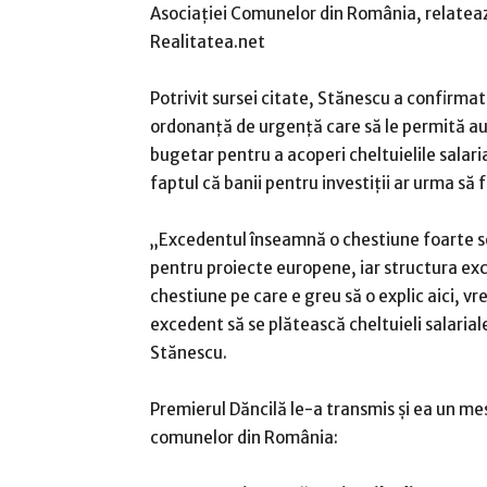
Asociaţiei Comunelor din România, relatea
Realitatea.net
Potrivit sursei citate, Stănescu a confirmat
ordonanţă de urgenţă care să le permită aut
bugetar pentru a acoperi cheltuielile salari
faptul că banii pentru investiţii ar urma să fi
„Excedentul înseamnă o chestiune foarte se
pentru proiecte europene, iar structura exc
chestiune pe care e greu să o explic aici, v
excedent să se plătească cheltuieli salariale
Stănescu.
Premierul Dăncilă le-a transmis şi ea un me
comunelor din România: