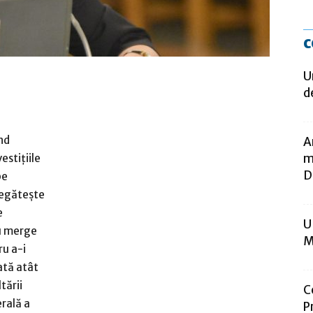
c
U
d
nd
A
m
estiţiile
D
pe
regăteşte
e
U
au merge
M
ru a-i
dată atât
tării
C
rală a
P