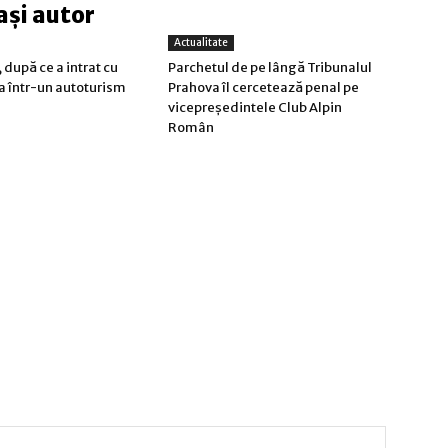
ași autor
Actualitate
 după ce a intrat cu
Parchetul de pe lângă Tribunalul
a într-un autoturism
Prahova îl cercetează penal pe
vicepreședintele Club Alpin
Român