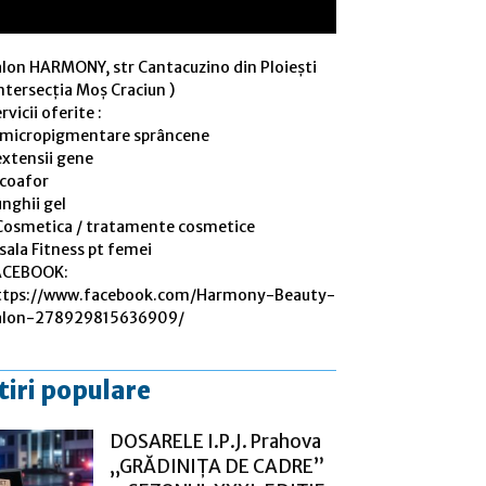
alon HARMONY, str Cantacuzino din Ploiești
ntersecția Moș Craciun )
rvicii oferite :
 micropigmentare sprâncene
extensii gene
 coafor
nghii gel
Cosmetica / tratamente cosmetice
sala Fitness pt femei
ACEBOOK:
ttps://www.facebook.com/Harmony-Beauty-
alon-278929815636909/
tiri populare
DOSARELE I.P.J. Prahova
„GRĂDINIȚA DE CADRE”