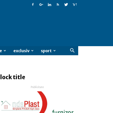
e
exclusiv
sport
lock title
Publicitate