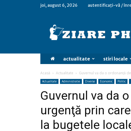
joi, august 6, 2026
autentificați-vă / înr
actualitate
stiri locale
Acasă
Actualitate
Guvernul va da o ordonanţă de ur
Actualitate
Administratie
Diverse
Economic
Politic
Guvernul va da o
urgenţă prin care 
la bugetele locale