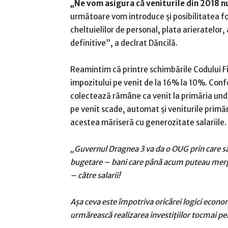
„Ne vom asigura că veniturile din 2018 nu 
următoare vom introduce şi posibilitatea fo
cheltuielilor de personal, plata arieratelor,
definitive”, a declrat Dăncilă.
Reamintim că printre schimbările Codului F
impozitului pe venit de la 16% la 10%. Confo
colectează rămâne ca venit la primăria unde
pe venit scade, automat şi veniturile primări
acestea măriseră cu generozitate salariile.
„Guvernul Dragnea 3 va da o OUG prin care să
bugetare – bani care până acum puteau merge d
– către salarii!
Aşa ceva este împotriva oricărei logici econom
urmărească realizarea investiţiilor tocmai pent