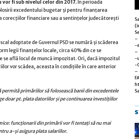
vor fi sub nivelul celor din 2017.
În perioada
losirii excedentului bugetar şi pentru finanţarea
 a corecţiilor financiare sau a sentinţelor judecătoreşti
S
(i
Se
–
iscal adoptate de Guvernul PSD se numără şi scăderea
-
rm legii finanţelor locale, circa 40% din ce se
–
-u
 se află locul de muncă impozitat. Ori, dacă impozitul
-
ilor vor scădea, aceasta în condiţiile în care anterior
– 
F
h
 permită primăriilor să folosească banii din excedentele
S
oar pt. plata datoriilor şi pe continuarea investiţiilor
s
ice: funcţionarii din primării vor fi tentaţi să nu mai
ru a-şi asigura plata salariilor.