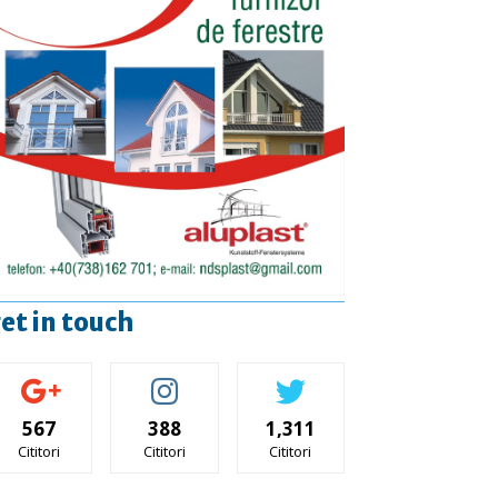
et in touch
567
388
1,311
Cititori
Cititori
Cititori