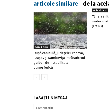
articole similare
de la acel
Actualitate
Tânăr rănit,
motociclet
(FOTO)
Actualitate
După caniculă, județele Prahova,
Brașov și Dâmbovița intră sub cod
galben de instabilitate
atmosferică
LĂSAȚI UN MESAJ