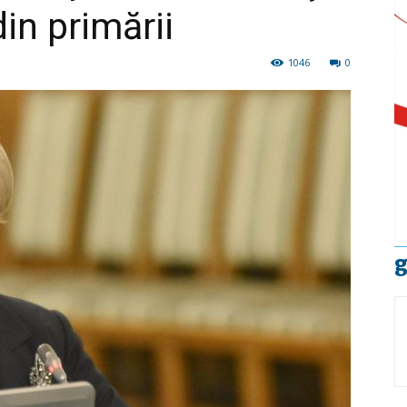
din primării
1046
0
g