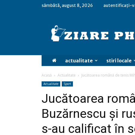
sâmbătă, august 8, 2026
autentificați-v
actualitate
stiri locale
Acasă
Actualitate
Jucătoarea română de tenis Miha
Actualitate
Sport
Jucătoarea româ
Buzărnescu și r
s-au calificat în 