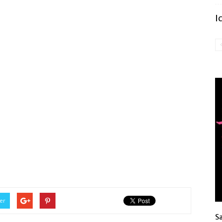
I
er
S