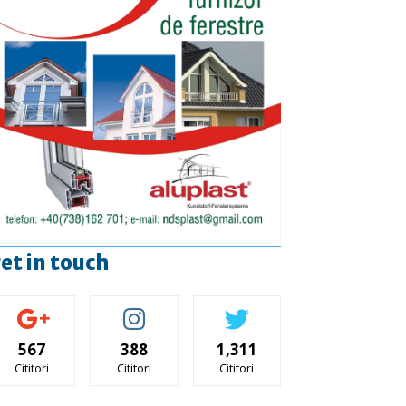
et in touch
567
388
1,311
Cititori
Cititori
Cititori