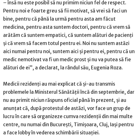
– însă nu este posibil să nu primim niciun fel de respect.
Pentru noi e foarte greu să fii motivat, să vrei să faci un
bine, pentru că până la urmă pentru asta am făcut
medicina, pentru asta suntem doctori, pentru că vrem să
arătăm că suntem empatici, că suntem alături de pacienţi
şi că vrem să facem totul pentru ei. Noi nu suntem astăzi
aici numai pentru noi, suntem aici şi pentru ei, pentru că un
medic nemotivat va fi un medic prost şi nu va putea să fie
alături de ei”, a declarat, la rândul său, Eugenia Roza.
Medicii rezidenţi au mai explicat că şi-au transmis
problemele la Ministerul Sănătăţii încă din septembrie, dar
nu au primit niciun răspuns oficial până în prezent, şi au
anunţat că, după protestul de astăzi, vor face un grup de
lucru în care să organizeze cumva rezidenţii din mai multe
centre, nu numai din Bucureşti, Timişoara, Cluj, Iaşi pentru
a face lobby în vederea schimbării situaţiei.