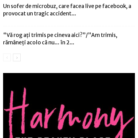
Un sofer de microbuz, care facea live pe facebook, a
provocat un tragic accident...
“Vă rog ați trimis pe cineva aici?”/”Am trimis,
rămâneți acolo că nu… în 2...