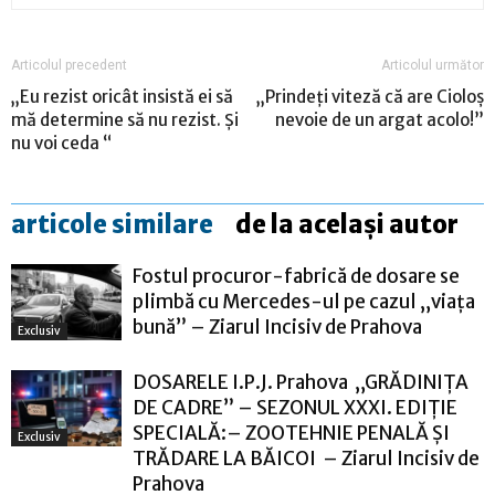
Articolul precedent
Articolul următor
„Eu rezist oricât insistă ei să
„Prindeţi viteză că are Cioloş
mă determine să nu rezist. Şi
nevoie de un argat acolo!”
nu voi ceda “
articole similare
de la același autor
Fostul procuror-fabrică de dosare se
plimbă cu Mercedes-ul pe cazul „viața
bună” – Ziarul Incisiv de Prahova
Exclusiv
DOSARELE I.P.J. Prahova „GRĂDINIȚA
DE CADRE” – SEZONUL XXXI. EDIȚIE
SPECIALĂ:– ZOOTEHNIE PENALĂ ȘI
Exclusiv
TRĂDARE LA BĂICOI – Ziarul Incisiv de
Prahova