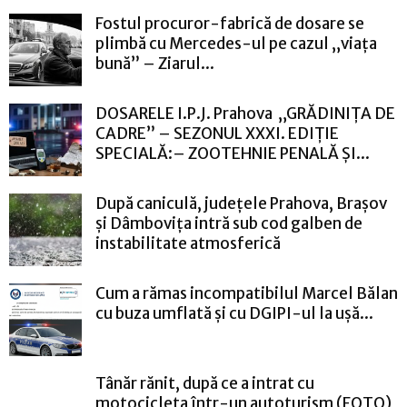
Fostul procuror-fabrică de dosare se
plimbă cu Mercedes-ul pe cazul „viața
bună” – Ziarul...
DOSARELE I.P.J. Prahova „GRĂDINIȚA DE
CADRE” – SEZONUL XXXI. EDIȚIE
SPECIALĂ:– ZOOTEHNIE PENALĂ ȘI...
După caniculă, județele Prahova, Brașov
și Dâmbovița intră sub cod galben de
instabilitate atmosferică
Cum a rămas incompatibilul Marcel Bălan
cu buza umflată și cu DGIPI-ul la ușă...
Tânăr rănit, după ce a intrat cu
motocicleta într-un autoturism (FOTO)