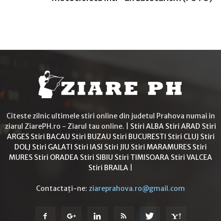
Citeste zilnic ultimele stiri online din judetul Prahova numai in
ziarul ZiarePH.ro - Ziarul tau online. |
Stiri ALBA
Stiri ARAD
Stiri
ARGES
Stiri BACAU
Stiri BUZAU
Stiri BUCURESTI
Stiri CLUJ
Stiri
DOLJ
Stiri GALATI
Stiri IASI
Stiri JIU
Stiri MARAMURES
Stiri
MURES
Stiri ORADEA
Stiri SIBIU
Stiri TIMISOARA
Stiri VALCEA
Stiri BRAILA
|
Contactați-ne:
ziareprahova.ro@gmail.com