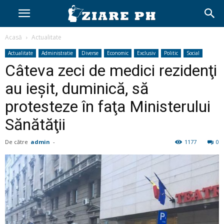
Acasă
Actualitate
Actualitate
Administratie
Diverse
Economic
Exclusiv
Politic
Social
Câteva zeci de medici rezidenţi
au ieşit, duminică, să
protesteze în faţa Ministerului
Sănătăţii
De către
admin
-
1177
0