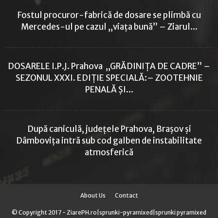
Fostul procuror-fabrică de dosare se plimbă cu
Mercedes-ul pe cazul „viața bună” – Ziarul...
DOSARELE I.P.J. Prahova „GRĂDINIȚA DE CADRE” –
SEZONUL XXXI. EDIȚIE SPECIALĂ:– ZOOTEHNIE
PENALĂ ȘI...
După caniculă, județele Prahova, Brașov și
Dâmbovița intră sub cod galben de instabilitate
atmosferică
About Us
Contact
© Copyright 2017 - ZiarePH.ro|
sprunki-pyramixed
|
sprunki pyramixed