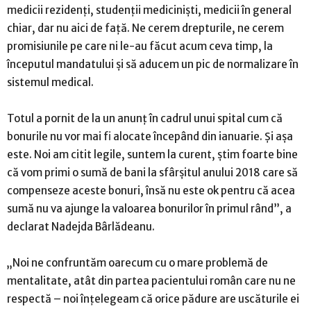
medicii rezidenţi, studenţii medicinişti, medicii în general
chiar, dar nu aici de faţă. Ne cerem drepturile, ne cerem
promisiunile pe care ni le-au făcut acum ceva timp, la
începutul mandatului şi să aducem un pic de normalizare în
sistemul medical.
Totul a pornit de la un anunţ în cadrul unui spital cum că
bonurile nu vor mai fi alocate începând din ianuarie. Şi aşa
este. Noi am citit legile, suntem la curent, ştim foarte bine
că vom primi o sumă de bani la sfârşitul anului 2018 care să
compenseze aceste bonuri, însă nu este ok pentru că acea
sumă nu va ajunge la valoarea bonurilor în primul rând”, a
declarat Nadejda Bârlădeanu.
„Noi ne confruntăm oarecum cu o mare problemă de
mentalitate, atât din partea pacientului român care nu ne
respectă – noi înţelegeam că orice pădure are uscăturile ei