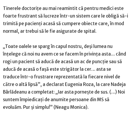
Tinerele doctoriţe au mai reamintit că pentru medici este
foarte frustrant să lucreze într-un sistem care le obligă să-i
trimită pe pacienţi acasă să cumpere obiecte care, în mod
normal, ar trebui să le fie asigurate de spital.
„Toate oalele se sparg în capul nostru, deşi lumea nu
înţelege că noi nu avem ce se facem în privinţa asta… când
rogi un pacient să aducă de acasă un ac de puncţie sau să
aducă de acasă o faşă este strigător la cer… asta se
traduce într-o frustrare reprezentată la fiecare nivel de
către o altă lipsă”, a declarat Eugenia Roza, la care Nadeja
Bârlădeanu a completat: „Iar asta porneşte de sus. (…) Noi
suntem împiedicaţi de anumite persoane din MS să
evoluăm. Pur şi simplu!” (Neagu Monica).