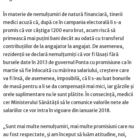
În materie de nemulţumiri de natură financiară, tinerii
medici acuză că, după ce în campania electorală li s-a
promis că vor câştiga 1200 euro brut, acum riscă să
primească mai puţini bani decât au odată cu transferul
contribuţiilor de la angajator la angajat. De asemenea,
rezidenţii se declară nemulţumiţi că vor fi lăsaţi fără
bursele date în 2013 de guvernul Ponta cu promisiune ca în
martie să fie înlocuită cu mărirea salariului, creştere care
va fi însă, de asemenea, imposibilă, că li s-au luat bonurile
de masă pentru a li se da compensaţii mai mici, iar gărzile şi
orele suplimentare nu le sunt plătite. În consecinţă, medicii
cer Ministerului Sănătăţii să le comunice valorile nete ale
salariilor ce vor intra în vigoare din ianuarie 2018.
„Sunt mai multe nemulţumiri, mai multe promisiuni care nu
au fost respectate, şi am început să luăm atitudine, noi,