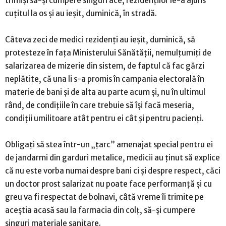
trimişi să-şi cumpere singuri ace, rezidenţilor le-a ajuns
cuţitul la os şi au ieşit, duminică, în stradă.
Câteva zeci de medici rezidenţi au ieşit, duminică, să
protesteze în faţa Ministerului Sănătăţii, nemulţumiţi de
salarizarea de mizerie din sistem, de faptul că fac gărzi
neplătite, că una li s-a promis în campania electorală în
materie de bani şi de alta au parte acum şi, nu în ultimul
rând, de condiţiile în care trebuie să îşi facă meseria,
condiţii umilitoare atât pentru ei cât şi pentru pacienţi.
Obligaţi să stea într-un „ţarc” amenajat special pentru ei
de jandarmi din garduri metalice, medicii au ţinut să explice
că nu este vorba numai despre bani ci şi despre respect, căci
un doctor prost salarizat nu poate face performanţă şi cu
greu va fi respectat de bolnavi, câtă vreme îi trimite pe
aceştia acasă sau la farmacia din colţ, să-şi cumpere
singuri materiale sanitare.