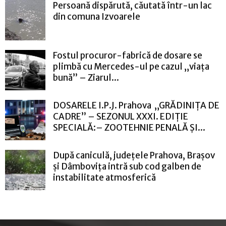
Persoană dispărută, căutată într-un lac
din comuna Izvoarele
Fostul procuror-fabrică de dosare se
plimbă cu Mercedes-ul pe cazul „viața
bună” – Ziarul...
DOSARELE I.P.J. Prahova „GRĂDINIȚA DE
CADRE” – SEZONUL XXXI. EDIȚIE
SPECIALĂ:– ZOOTEHNIE PENALĂ ȘI...
După caniculă, județele Prahova, Brașov
și Dâmbovița intră sub cod galben de
instabilitate atmosferică