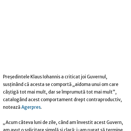
Președintele Klaus Iohannis a criticat joi Guvernul,
susținând că acesta se comportă „aidoma unui om care
câștigă tot mai mult, dar se împrumută tot mai mult”,
catalogând acest comportament drept contraproductiv,
notează
Agerpres
.
„Acum câteva luni de zile, când am învestit acest Guvern,
am avut o solicitare simplă și clară: i-am rugat să termine