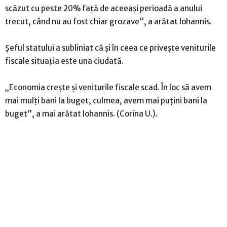
scăzut cu peste 20% față de aceeași perioadă a anului
trecut, când nu au fost chiar grozave”, a arătat Iohannis.
Șeful statului a subliniat că și în ceea ce privește veniturile
fiscale situația este una ciudată.
„Economia crește și veniturile fiscale scad. În loc să avem
mai mulți bani la buget, culmea, avem mai puțini bani la
buget”, a mai arătat Iohannis. (Corina U.).