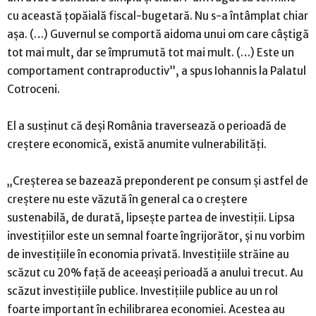
cu această țopăială fiscal-bugetară. Nu s-a întâmplat chiar
așa. (…) Guvernul se comportă aidoma unui om care câștigă
tot mai mult, dar se împrumută tot mai mult. (…) Este un
comportament contraproductiv”, a spus Iohannis la Palatul
Cotroceni.
El a susținut că deși România traversează o perioadă de
creștere economică, există anumite vulnerabilități.
„Creșterea se bazează preponderent pe consum și astfel de
creștere nu este văzută în general ca o creștere
sustenabilă, de durată, lipsește partea de investiții. Lipsa
investițiilor este un semnal foarte îngrijorător, și nu vorbim
de investițiile în economia privată. Investițiile străine au
scăzut cu 20% față de aceeași perioadă a anului trecut. Au
scăzut investițiile publice. Investițiile publice au un rol
foarte important în echilibrarea economiei. Acestea au