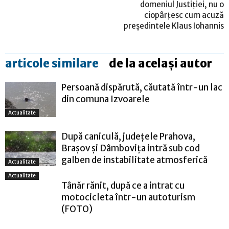
domeniul Justiţiei, nu o
ciopârţesc cum acuză
preşedintele Klaus Iohannis
articole similare
de la același autor
Persoană dispărută, căutată într-un lac
din comuna Izvoarele
Actualitate
După caniculă, județele Prahova,
Brașov și Dâmbovița intră sub cod
galben de instabilitate atmosferică
Actualitate
Actualitate
Tânăr rănit, după ce a intrat cu
motocicleta într-un autoturism
(FOTO)