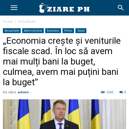
Acasă
Actualitate
Actualitate
Administratie
Economic
Politic
Social
„Economia crește și veniturile
fiscale scad. În loc să avem
mai mulți bani la buget,
culmea, avem mai puțini bani
la buget”
De către
admin
-
1265
0