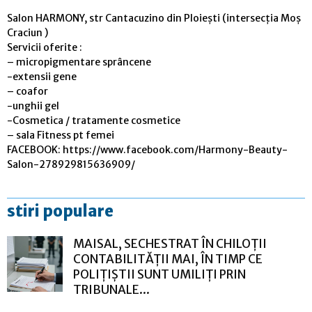
Salon HARMONY, str Cantacuzino din Ploiești (intersecția Moș
Craciun )
Servicii oferite :
– micropigmentare sprâncene
-extensii gene
– coafor
-unghii gel
-Cosmetica / tratamente cosmetice
– sala Fitness pt femei
FACEBOOK: https://www.facebook.com/Harmony-Beauty-
Salon-278929815636909/
stiri populare
MAISAL, SECHESTRAT ÎN CHILOȚII
CONTABILITĂȚII MAI, ÎN TIMP CE
POLIȚIȘTII SUNT UMILIȚI PRIN
TRIBUNALE...