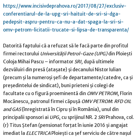
https://www.incisivdeprahova.ro/2017/08/27/exclusiv-
conferentiarul-de-la-upg-sri-haituit-de-sri-si-dga-
pedepsit-aspru-pentru-ca-nu-a-dat-spaga-la-sri-si-
omv-petrom-licitatii-trucate-si-lipsa-de-transparenta/
Datorită faptului că a refuzat să le facă parte din profitul
firmei rectorului
Universităţii Petrol-Gaze (UPG)
din Ploieşti
Coloja Mihai Pascu – informator
SRI,
după ultimele
dezvăluiri din presă (ataşate) şi decanului Nistor Iulian
(precum şi la numeroşi şefi de departamente/catedre, ca şi
preşedintelui de sindicat), buni prieteni şi colegi de
facultate cu o figură proeminentă din
OMV PETROM
, Florin
Mocănescu, patronul firmei căpuşă
OMV PETROM
:
RFD OIL
and GAS
(înregistrată în Cipru şi în România), unul din
principalii sponsori ai
UPG
, cu sprijinul NR. 2
SRI
Prahova, col.
(r) Titus Ştefan (pensionat forţat în iunie 2016 şi angajat
imediat la
ELECTRICA
Ploieşti ca şef serviciu de către naşul