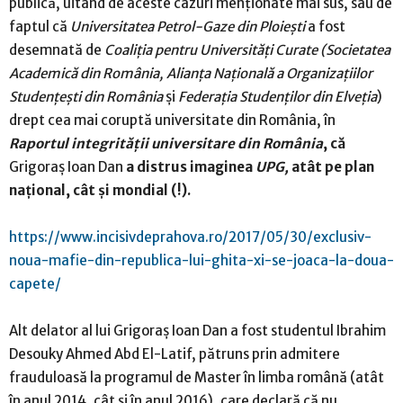
publică, uitând de aceste cazuri menţionate mai sus, sau de
faptul că
Universitatea Petrol-Gaze din Ploieşti
a fost
desemnată de
Coaliţia pentru Universităţi Curate (Societatea
Academică din România, Alianţa Naţională a Organizaţiilor
Studenţeşti din România
şi
Federaţia Studenţilor din Elveţia
)
drept cea mai coruptă universitate din România, în
Raportul integrităţii universitare din România
, că
Grigoraş Ioan Dan
a distrus imaginea
UPG,
atât pe plan
naţional, cât şi mondial (!).
https://www.incisivdeprahova.ro/2017/05/30/exclusiv-
noua-mafie-din-republica-lui-ghita-xi-se-joaca-la-doua-
capete/
Alt delator al lui Grigoraş Ioan Dan a fost studentul Ibrahim
Desouky Ahmed Abd El-Latif, pătruns prin admitere
frauduloasă la programul de Master în limba română (atât
în anul 2014, cât şi în anul 2016), care declară că nu