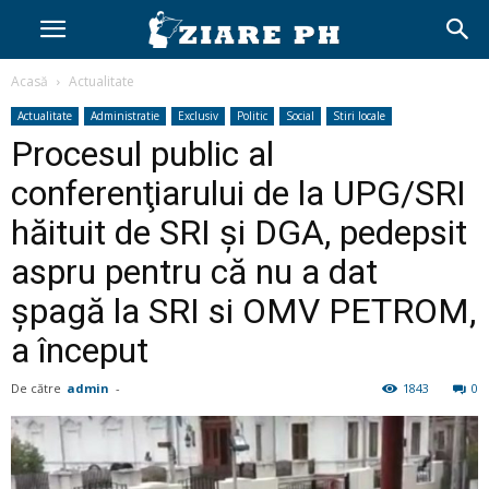
Acasă
Actualitate
Actualitate
Administratie
Exclusiv
Politic
Social
Stiri locale
Procesul public al
conferenţiarului de la UPG/SRI
hăituit de SRI şi DGA, pedepsit
aspru pentru că nu a dat
şpagă la SRI si OMV PETROM,
a început
De către
admin
-
1843
0