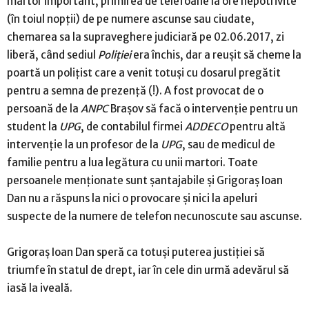
martor important, primirea de telefoane la ore nepotrivite
(în toiul nopţii) de pe numere ascunse sau ciudate,
chemarea sa la supraveghere judiciară pe 02.06.2017, zi
liberă, când sediul
Poliţiei
era închis, dar a reuşit să cheme la
poartă un poliţist care a venit totuşi cu dosarul pregătit
pentru a semna de prezenţă (!). A fost provocat de o
persoană de la
ANPC
Braşov să facă o intervenţie pentru un
student la
UPG
, de contabilul firmei
ADDECO
pentru altă
intervenţie la un profesor de la
UPG
, sau de medicul de
familie pentru a lua legătura cu unii martori. Toate
persoanele menţionate sunt şantajabile şi Grigoraş Ioan
Dan nu a răspuns la nici o provocare şi nici la apeluri
suspecte de la numere de telefon necunoscute sau ascunse.
Grigoraş Ioan Dan speră ca totuşi puterea justiţiei să
triumfe în statul de drept, iar în cele din urmă adevărul să
iasă la iveală.