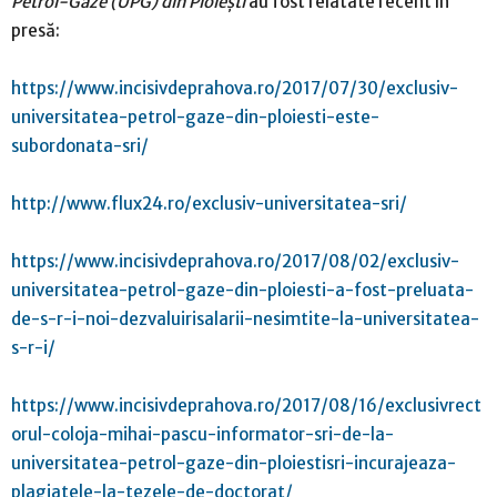
Petrol-Gaze (UPG) din Ploieşti
au fost relatate recent în
presă:
https://www.incisivdeprahova.ro/2017/07/30/exclusiv-
universitatea-petrol-gaze-din-ploiesti-este-
subordonata-sri/
http://www.flux24.ro/exclusiv-universitatea-sri/
https://www.incisivdeprahova.ro/2017/08/02/exclusiv-
universitatea-petrol-gaze-din-ploiesti-a-fost-preluata-
de-s-r-i-noi-dezvaluirisalarii-nesimtite-la-universitatea-
s-r-i/
https://www.incisivdeprahova.ro/2017/08/16/exclusivrect
orul-coloja-mihai-pascu-informator-sri-de-la-
universitatea-petrol-gaze-din-ploiestisri-incurajeaza-
plagiatele-la-tezele-de-doctorat/