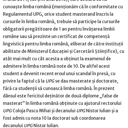
cunoaşte limba română
(
menţionăm că în conformitate cu
Regulamentul UPG, orice student masterand înscris la
cursurile în limba română, trebuie să participe la cursurile
obligatorii pregătitoare de 1 an pentru învăţarea limbii
române sau să prezinte un certificat de competenţă
lingvistică pentru limba română, eliberat de către instituţii
abilitate de Ministerul Educaţiei şi Cercetării Ştiinţifice), cu
atât mai mult cu cât acesta a obţinut la examenul de
admitere în limba română note de 10. De altfel acest
student a devenit recent eroul unui scandal în presă, cu
privire la faptul că la
UPG
se dau masterate şi doctorate,
fără ca studenţii să cunoască limba română. În prezent
dânsul este fericitul deţinător de două diplome „false de
masterat” în limba română obţinute cu ajutorul rectorului
UPG
Coloja Pascu Mihai şi decanului
UPG
Nistor Iulian şi a
fost admis cu nota 10 la doctorat sub coordonarea
decanului
UPG
Nistor Iulian.