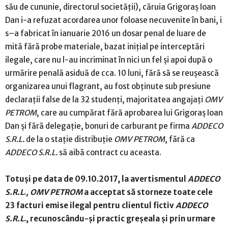
său de cununie, directorul societăţii), căruia Grigoraş Ioan
Dan i-a refuzat acordarea unor foloase necuvenite în bani, i
s–a fabricat în ianuarie 2016 un dosar penal de luare de
mită fără probe materiale, bazat iniţial pe interceptări
ilegale, care nu l-au incriminat în nici un fel şi apoi după o
urmărire penală asiduă de cca. 10 luni, fără să se reuşească
organizarea unui flagrant, au fost obţinute sub presiune
declaraţii false de la 32 studenţi, majoritatea angajaţi
OMV
PETROM
, care au cumpărat fără aprobarea lui Grigoraş Ioan
Dan şi fără delegaţie, bonuri de carburant pe firma
ADDECO
S.R.L.
de la o staţie distribuţie
OMV PETROM
, fără ca
ADDECO S.R.L.
să aibă contract cu aceasta.
Totuşi pe data de 09.10.2017, la avertismentul
ADDECO
S.R.L
.
, OMV PETROM
a acceptat să storneze toate cele
23 facturi emise ilegal pentru clientul fictiv
ADDECO
S.R.L
., recunoscându-şi practic greşeala şi prin urmare