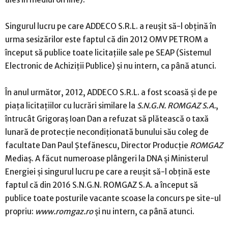
Singurul lucru pe care ADDECO S.R.L. a reuşit să-l obţină în
urma sesizărilor este faptul că din 2012 OMV PETROM a
început să publice toate licitaţiile sale pe SEAP (Sistemul
Electronic de Achiziţii Publice) şi nu intern, ca până atunci.
În anul următor, 2012, ADDECO S.R.L. a fost scoasă şi de pe
piaţa licitaţiilor cu lucrări similare la
S.N.G.N. ROMGAZ S.A.
,
întrucât Grigoraş Ioan Dan a refuzat să plătească o taxă
lunară de protecţie necondiţionată bunului său coleg de
facultate Dan Paul Ştefănescu, Director Producţie
ROMGAZ
Mediaş. A făcut numeroase plângeri la DNA şi Ministerul
Energiei şi singurul lucru pe care a reuşit să-l obţină este
faptul că din 2016 S.N.G.N. ROMGAZ S.A. a început să
publice toate posturile vacante scoase la concurs pe site-ul
propriu:
www.romgaz.ro
şi nu intern, ca până atunci.