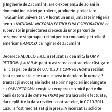
şi Inginerie de Zăcământ, are o experienţă de 36 ani în
domeniul industriei petroliere, producţie, proiectare,
învăţământ universitar. A lucrat un an şi jumătate în Nigeria
pentru
NATIONAL NIGERIAN PETROLEUM CORPORATION
, ca
supervizor în proiectarea şi execuţia unor parcuri de
rezervoare şi aproape trei ani pentru compania petrolieră
americana
AMOCO
, ca inginer de zăcământ.
Deoarece ADDECO S.R.L. a refuzat să dea mită la OMV
PETROM şi
A.N.R.M.
pentru avizarea contractelor câştigate
la licitaţie, pe data de 07.10.2011
OMV PETROM
a reziliat
toate contractele pe care le avea în derulare. În urma a 3
tranzacţii avocaţiale încheiate prin negocieri îndelungate
cu
OMV PETROM
a reuşit sa recupereze o mică parte din
banii datoraţi de
OMV PETROM
pentru lucrările efectuate,
dar neplătite la data rezilierii contractelor, in 07.10.2011.
Cazul a fost mediatizat şi în presă. A încercat să solicite