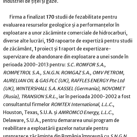
industriei de ţiţei şi gaze
.
Firma a finalizat
170
studii de fezabilitate pentru
evaluarea resurselor geologice şi a performanţelor în
exploatare a unor zăcăminte comerciale de hidrocarburi,
diverse alte lucrări,
150
rapoarte de expertiză pentru studii
de zăcământ,
1
proiect şi
1
raport de expertizare-
supervizare de abandonare din exploatare a unei sonde în
perioada 2000-2013 pentru:
S.C. ROMFOR S.A.,
ROMPETROL S.A., S.N.G.N.
ROMGAZ S.A.,
OMV PETROM,
AURELIAN OIL & GAS PLC (UK), RAFFLES ENERGY Pte Ltd
(UK), WINTERSHALL S.A. KASSEL (Germania), NOVOMET
(Rusia), TRANSION S.R.L
., iar în perioada 2000-2002 a fost
consultantul firmelor
ROMTEX International, L.L.C.
,
Houston, Texas, S.U.A. şi
AMROMCO Energy, L.L.C.
,
Delaware, S.U.A., pentru demararea unui program de
reabilitare a exploatării gazelor naturale pentru
unsprezece zăcăminte din România împreună cu
S.N.G.N.