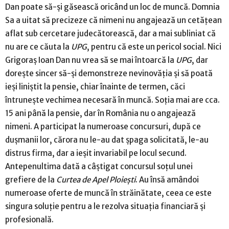
Dan poate să-şi găsească oricând un loc de muncă. Domnia
Sa a uitat să precizeze că nimeni nu angajează un cetăţean
aflat sub cercetare judecătorească, dar a mai subliniat că
nu are ce căuta la
UPG
, pentru că este un pericol social. Nici
Grigoraş Ioan Dan nu vrea să se mai întoarcă la
UPG
, dar
doreşte sincer să-şi demonstreze nevinovăţia şi să poată
ieşi liniştit la pensie, chiar înainte de termen, căci
întruneşte vechimea necesară în muncă. Soţia mai are cca.
15 ani până la pensie, dar în România nu o angajează
nimeni. A participat la numeroase concursuri, după ce
duşmanii lor, cărora nu le-au dat şpaga solicitată, le-au
distrus firma, dar a ieşit invariabil pe locul secund.
Antepenultima dată a câştigat concursul soţul unei
grefiere de la
Curtea de Apel Ploieşti
. Au însă amândoi
numeroase oferte de muncă în străinătate, ceea ce este
singura soluţie pentru a le rezolva situaţia financiară şi
profesională.