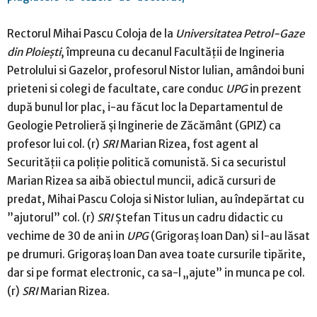
Rectorul Mihai Pascu Coloja de la
Universitatea Petrol-Gaze
din Ploieşti
, împreuna cu decanul Facultăţii de Ingineria
Petrolului si Gazelor, profesorul Nistor Iulian, amândoi buni
prieteni si colegi de facultate, care conduc
UPG
in prezent
după bunul lor plac, i-au făcut loc la Departamentul de
Geologie Petrolieră şi Inginerie de Zăcământ (GPIZ) ca
profesor lui col. (r)
SRI
Marian Rizea, fost agent al
Securităţii ca poliţie politică comunistă. Si ca securistul
Marian Rizea sa aibă obiectul muncii, adică cursuri de
predat, Mihai Pascu Coloja si Nistor Iulian, au îndepărtat cu
”ajutorul” col. (r)
SRI
Ştefan Titus un cadru didactic cu
vechime de 30 de ani in
UPG
(Grigoraş Ioan Dan) si l-au lăsat
pe drumuri. Grigoraş Ioan Dan avea toate cursurile tipărite,
dar si pe format electronic, ca sa-l „ajute” in munca pe col.
(r)
SRI
Marian Rizea.