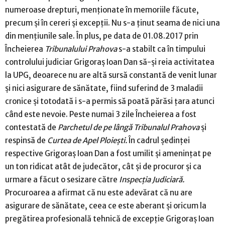
numeroase drepturi, menţionate în memoriile făcute,
precum şi în cereri şi excepţii. Nu s-a ţinut seama de nici una
din menţiunile sale. În plus, pe data de 01.08.2017 prin
Încheierea
Tribunalului Prahova
s-a stabilt ca în timpului
controlului judiciar Grigoraş Ioan Dan să-şi reia activitatea
la UPG, deoarece nu are altă sursă constantă de venit lunar
şi nici asigurare de sănătate, fiind suferind de 3 maladii
cronice şi totodată i s-a permis să poată părăsi ţara atunci
când este nevoie. Peste numai 3 zile Încheierea a fost
contestată de
Parchetul de pe lângă Tribunalul Prahova
şi
respinsă de
Curtea de Apel Ploieşti.
În cadrul şedinţei
respective Grigoraş Ioan Dan a fost umilit şi ameninţat pe
un ton ridicat atât de judecător, cât şi de procuror şi ca
urmare a făcut o sesizare către
Inspecţia Judiciară.
Procuroarea a afirmat că nu este adevărat că nu are
asigurare de sănătate, ceea ce este aberant şi oricum la
pregătirea profesională tehnică de excepţie Grigoraş Ioan