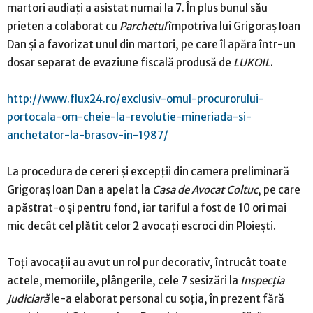
martori audiaţi a asistat numai la 7. În plus bunul său
prieten a colaborat cu
Parchetul
împotriva lui Grigoraş Ioan
Dan şi a favorizat unul din martori, pe care îl apăra într-un
dosar separat de evaziune fiscală produsă de
LUKOIL
.
http://www.flux24.ro/exclusiv-omul-procurorului-
portocala-om-cheie-la-revolutie-mineriada-si-
anchetator-la-brasov-in-1987/
La procedura de cereri şi excepţii din camera preliminară
Grigoraş Ioan Dan a apelat la
Casa de Avocat Coltuc
, pe care
a păstrat-o şi pentru fond, iar tariful a fost de 10 ori mai
mic decât cel plătit celor 2 avocaţi escroci din Ploieşti.
Toţi avocaţii au avut un rol pur decorativ, întrucât toate
actele, memoriile, plângerile, cele 7 sesizări la
Inspecţia
Judiciară
le-a elaborat personal cu soţia, în prezent fără