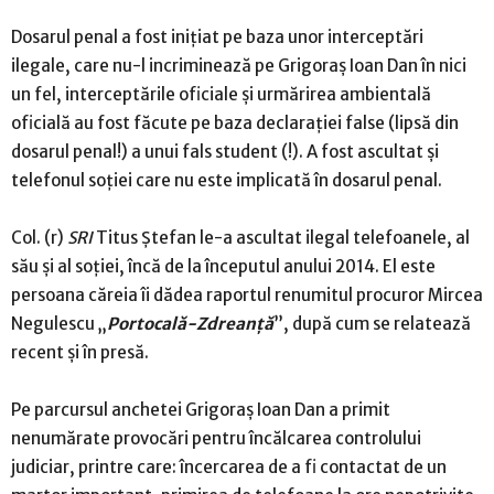
Dosarul penal a fost iniţiat pe baza unor interceptări
ilegale, care nu-l incriminează pe Grigoraş Ioan Dan în nici
un fel, interceptările oficiale şi urmărirea ambientală
oficială au fost făcute pe baza declaraţiei false (lipsă din
dosarul penal!) a unui fals student (!). A fost ascultat şi
telefonul soţiei care nu este implicată în dosarul penal.
Col. (r)
SRI
Titus Ştefan le-a ascultat ilegal telefoanele, al
său şi al soţiei, încă de la începutul anului 2014. El este
persoana căreia îi dădea raportul renumitul procuror Mircea
Negulescu „
Portocală-Zdreanţă
”, după cum se relatează
recent şi în presă.
Pe parcursul anchetei Grigoraş Ioan Dan a primit
nenumărate provocări pentru încălcarea controlului
judiciar, printre care: încercarea de a fi contactat de un