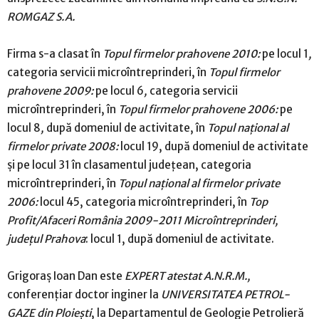
ROMGAZ S.A.
Firma s-a clasat în
Topul firmelor prahovene 2010:
pe locul 1
,
categoria servicii microîntreprinderi, în
Topul firmelor
prahovene 2009:
pe locul 6
,
categoria servicii
microîntreprinderi, în
Topul firmelor prahovene 2006:
pe
locul 8
,
după domeniul de activitate, în
Topul naţional al
firmelor private 2008:
locul 19, după domeniul de activitate
şi pe locul 31 în clasamentul judeţean, categoria
microîntreprinderi, în
Topul naţional al firmelor private
2006:
locul 45, categoria microîntreprinderi, în
Top
Profit/Afaceri România 2009-2011 Microîntreprinderi,
judeţul Prahova
: locul 1, după domeniul de activitate.
Grigoraş Ioan Dan este
EXPERT atestat A.N.R.M.,
conferenţiar doctor inginer la
UNIVERSITATEA PETROL-
GAZE din Ploieşti
, la Departamentul de Geologie Petrolieră