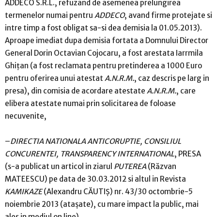
ADDECO S.R.L., refuzand de asemenea prelungirea
termenelor numai pentru
ADDECO
, avand firme protejate si
intre timp a fost obligat sa-si dea demisia la 01.05.2013).
Aproape imediat dupa demisia fortata a Domnului Director
General Dorin Octavian Cojocaru, a fost arestata Iarrmila
Ghiţan (a fost reclamata pentru pretinderea a 1000 Euro
pentru oferirea unui atestat
A.N.R.M.
, caz descris pe larg in
presa), din comisia de acordare atestate
A.N.R.M.
, care
elibera atestate numai prin solicitarea de foloase
necuvenite,
–
DIRECTIA NATIONALA ANTICORUPTIE, CONSILIUL
CONCURENTEI, TRANSPARENCY INTERNATIONAL
, PRESA
(s-a publicat un articol in ziarul
PUTEREA
(Răzvan
MATEESCU) pe data de 30.03.2012 si altul in Revista
KAMIKAZE
(Alexandru CĂUTIŞ) nr. 43/30 octombrie-5
noiembrie 2013 (ataşate), cu mare impact la public, mai
ales in mediul on line).