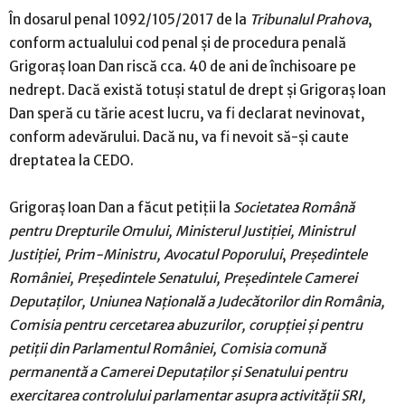
În dosarul penal 1092/105/2017 de la
Tribunalul Prahova
,
conform actualului cod penal şi de procedura penală
Grigoraş Ioan Dan riscă cca. 40 de ani de închisoare pe
nedrept. Dacă există totuşi statul de drept şi Grigoraş Ioan
Dan speră cu tărie acest lucru, va fi declarat nevinovat,
conform adevărului. Dacă nu, va fi nevoit să-şi caute
dreptatea la CEDO.
Grigoraş Ioan Dan a făcut petiţii la
Societatea Română
pentru Drepturile Omului, Ministerul Justiţiei, Ministrul
Justiţiei, Prim-Ministru, Avocatul Poporului
,
Preşedintele
României, Preşedintele Senatului, Preşedintele Camerei
Deputaţilor, Uniunea Naţională a Judecătorilor din România,
Comisia pentru cercetarea abuzurilor, corupţiei şi pentru
petiţii din Parlamentul României, Comisia comună
permanentă a Camerei Deputaţilor şi Senatului pentru
exercitarea controlului parlamentar asupra activităţii SRI,