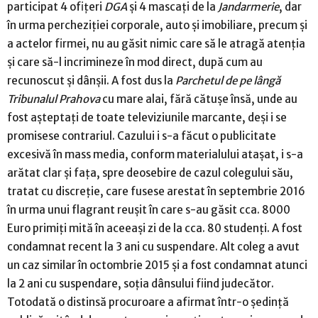
participat 4 ofiţeri
DGA
şi 4 mascaţi de la
Jandarmerie
, dar
în urma percheziţiei corporale, auto şi imobiliare, precum şi
a actelor firmei, nu au găsit nimic care să le atragă atenţia
şi care să-l incrimineze în mod direct, după cum au
recunoscut şi dânşii. A fost dus la
Parchetul de pe lângă
Tribunalul Prahova
cu mare alai, fără cătuşe însă, unde au
fost aşteptaţi de toate televiziunile marcante, deşi i se
promisese contrariul. Cazului i s-a făcut o publicitate
excesivă în mass media, conform materialului ataşat, i s-a
arătat clar şi faţa, spre deosebire de cazul colegului său,
tratat cu discreţie, care fusese arestat în septembrie 2016
în urma unui flagrant reuşit în care s-au găsit cca. 8000
Euro primiţi mită în aceeaşi zi de la cca. 80 studenţi. A fost
condamnat recent la 3 ani cu suspendare. Alt coleg a avut
un caz similar în octombrie 2015 şi a fost condamnat atunci
la 2 ani cu suspendare, soţia dânsului fiind judecător.
Totodată o distinsă procuroare a afirmat într-o şedinţă