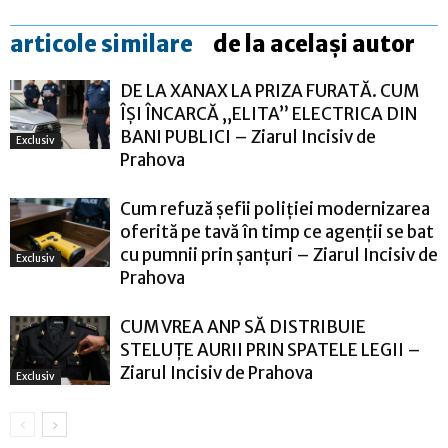
articole similare
de la același autor
DE LA XANAX LA PRIZA FURATĂ. CUM
ÎȘI ÎNCARCĂ „ELITA” ELECTRICA DIN
BANI PUBLICI – Ziarul Incisiv de
Exclusiv
Prahova
Cum refuză șefii poliției modernizarea
oferită pe tavă în timp ce agenții se bat
cu pumnii prin șanțuri – Ziarul Incisiv de
Exclusiv
Prahova
CUM VREA ANP SĂ DISTRIBUIE
STELUȚE AURII PRIN SPATELE LEGII –
Ziarul Incisiv de Prahova
Exclusiv