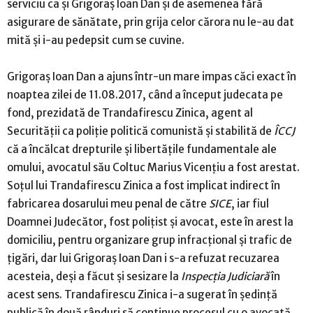
serviciu ca şi Grigoraş Ioan Dan şi de asemenea fără
asigurare de sănătate, prin grija celor cărora nu le-au dat
mită şi i-au pedepsit cum se cuvine.
Grigoraş Ioan Dan a ajuns într-un mare impas căci exact în
noaptea zilei de 11.08.2017, când a început judecata pe
fond, prezidată de Trandafirescu Zinica, agent al
Securităţii ca poliţie politică comunistă şi stabilită de
ÎCCJ
că a încălcat drepturile şi libertăţile fundamentale ale
omului, avocatul său Coltuc Marius Vicenţiu a fost arestat.
Soţul lui Trandafirescu Zinica a fost implicat indirect în
fabricarea dosarului meu penal de către
SICE
, iar fiul
Doamnei Judecător, fost poliţist şi avocat, este în arest la
domiciliu, pentru organizare grup infracţional şi trafic de
ţigări, dar lui Grigoraş Ioan Dan i s-a refuzat recuzarea
acesteia, deşi a făcut şi sesizare la
Inspecţia Judiciară
în
acest sens. Trandafirescu Zinica i-a sugerat în şedinţă
publică în două rânduri să continue procesul cu o avocată