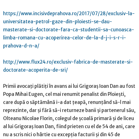
https://www.incisivdeprahova.ro/2017/07/28/exclusiv-la-
universitatea-petrol-gaze-din-ploiesti-se-dau-
masterate-si-doctorate-fara-ca-studentii-sa-cunoasca-
limba-romana-cu-acoperirea-celor-de-la-d-j-i-s-r-i-
prahova-d-n-a/
http://www.flux24.ro/exclusiv-fabrica-de-masterate-si-
doctorate-acoperita-de-sri/
Primii avocaţi plătiţi în avans ai lui Grigoraş Ioan Dan au fost
Popa Mihai Eugen, cel mai renumit penalist din Ploieşti,
care după o săptămână i-a dat ţeapă, renunţând să-l mai
reprezinte, dar şi fără să-i returneze banii şi partenerul său,
Olteanu Nicolae Florin, colegul de şcoală primară şi de liceu
al lui Grigoraş Ioan Dan, fiind prieten cu el de 54 de ani, care
nu a scris nici o hârtie cu excepţia facturii şi din 45 de