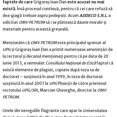
faptele de care
Grigoraş Ioan Dan
este acuzat nu mai
există.
Însă procesul continuă, pentru că cei care refuză să
dea şpagă trebuie aspru pedepsiţi. Acum
ADDECO S.R.L
.
a
solicitat
OMV PETROM
să i se plătească daune morale şi
materiale pentru această greşeală.
Menţionăm că
OMV PETROM
este principalul sponsor al
UPG
şi Grigoraş Ioan Dan a primit numeroase ameninţări de
la rectorul şi decanul menţionaţi pentru că pe data de 20
iunie 2013, a semnalat
Consiliului Naţional de Etică
faptul că
există elemente de plagiat, copiate după teza sa de
doctorat – susţinută în anul 1999, în teza de doctorat
susţinută în anul 2007 la
UPG
Ploieşti de către prietenul
rectorului
UPG/SRI
, Marcian Gheorghe, director la
OMV
PETROM
.
Unele din neregulile flagrante care apar la
Universitatea