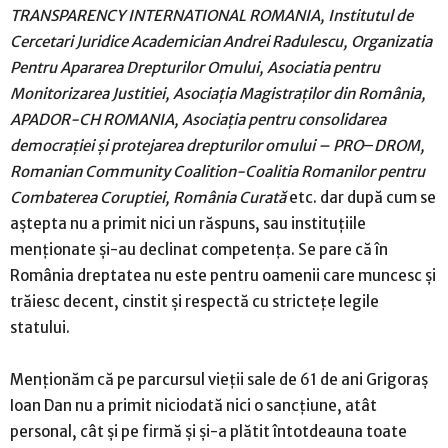
TRANSPARENCY INTERNATIONAL ROMANIA,
Institutul de
Cercetari Juridice Academician Andrei Radulescu, Organizatia
Pentru Apararea Drepturilor Omului,
Asociatia pentru
Monitorizarea Justitiei,
Asociația Magistraților din România,
APADOR-CH ROMANIA,
Asociația pentru consolidarea
democrației și protejarea drepturilor omului – PRO
–
DROM,
Romanian Community Coalition-Coalitia Romanilor pentru
Combaterea Coruptiei, România Curată
etc. dar după cum se
aştepta nu a primit nici un răspuns, sau instituţiile
menţionate şi-au declinat competenţa. Se pare că în
România dreptatea nu este pentru oamenii care muncesc şi
trăiesc decent, cinstit şi respectă cu stricteţe legile
statului.
Menţionăm că pe parcursul vieţii sale de 61 de ani Grigoraş
Ioan Dan nu a primit niciodată nici o sancţiune, atât
personal, cât şi pe firmă şi şi-a plătit întotdeauna toate