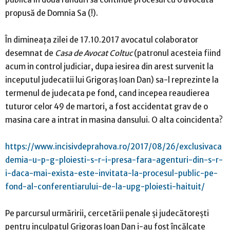
propusă de Domnia Sa (!).
În dimineaţa zilei de 17.10.2017 avocatul colaborator
desemnat de
Casa de Avocat Coltuc
(patronul acesteia fiind
acum in control judiciar, dupa iesirea din arest survenit la
inceputul judecatii lui Grigoraş Ioan Dan) sa-l reprezinte la
termenul de judecata pe fond, cand incepea reaudierea
tuturor celor 49 de martori, a fost accidentat grav de o
masina care a intrat in masina dansului. O alta coincidenta?
https://www.incisivdeprahova.ro/2017/08/26/exclusivaca
demia-u-p-g-ploiesti-s-r-i-presa-fara-agenturi-din-s-r-
i-daca-mai-exista-este-invitata-la-procesul-public-pe-
fond-al-conferentiarului-de-la-upg-ploiesti-haituit/
Pe parcursul urmăririi, cercetării penale şi judecătoreşti
pentru inculpatul Grigoraş Ioan Dan i-au fost încălcate