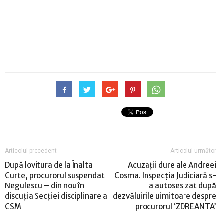
Articolul precedent
Articolul următor
După lovitura de la Înalta
Acuzații dure ale Andreei
Curte, procurorul suspendat
Cosma. Inspecția Judiciară s-
Negulescu – din nou în
a autosesizat după
discuţia Secţiei disciplinare a
dezvăluirile uimitoare despre
CSM
procurorul ‘ZDREANTA’