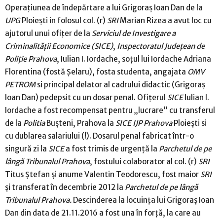
Operaţiunea de îndepărtare a lui Grigoraş Ioan Dan de la
UPG
Ploieşti in folosul col. (r)
SRI
Marian Rizea a avut loc cu
ajutorul unui ofiţer de la
Serviciul de Investigare a
Criminalităţii Economice (SICE)
,
Inspectoratul Judeţean de
Poliţie Prahova
, Iulian I. Iordache, soţul lui Iordache Adriana
Florentina (fostă Şelaru), fosta studenta, angajata
OMV
PETROM
si principal delator al cadrului didactic (Grigoraş
Ioan Dan) pedepsit cu un dosar penal. Ofiţerul
SICE
Iulian I.
Iordache a fost recompensat pentru „lucrare” cu transferul
de la
Politia
Buşteni, Prahova la
SICE IJP Prahova
Ploieşti si
cu dublarea salariului (!). Dosarul penal fabricat într-o
singură zi la
SICE
a fost trimis de urgenţă la
Parchetul de pe
lângă Tribunalul Prahova
, fostului colaborator al col. (r)
SRI
Titus Ştefan şi anume Valentin Teodorescu, fost maior
SRI
şi transferat în decembrie 2012 la
Parchetul de pe lângă
Tribunalul Prahova.
Descinderea la locuinţa lui Grigoraş Ioan
Dan din data de 21.11.2016 a fost una în forţă, la care au