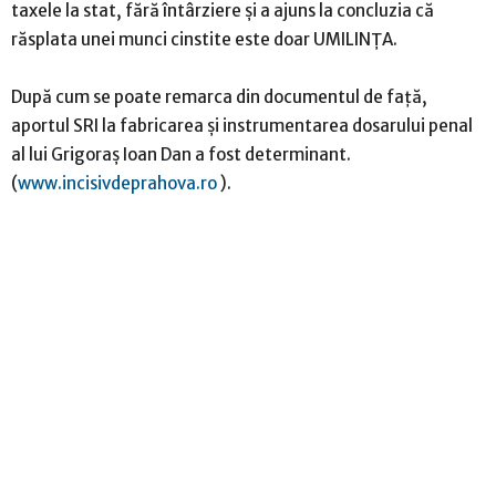
taxele la stat, fără întârziere şi a ajuns la concluzia că
răsplata unei munci cinstite este doar UMILINŢA.
După cum se poate remarca din documentul de faţă,
aportul SRI la fabricarea şi instrumentarea dosarului penal
al lui Grigoraş Ioan Dan a fost determinant.
(
www.incisivdeprahova.ro
).