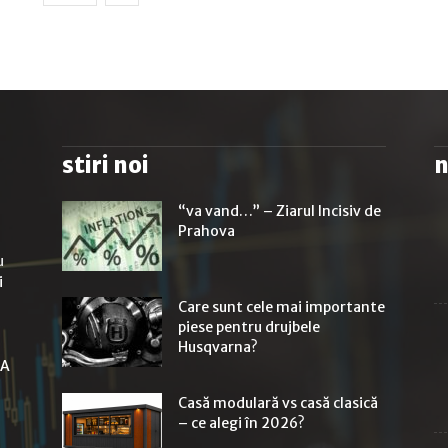
stiri noi
n
“va vand…” – Ziarul Incisiv de
Prahova
u
i
Care sunt cele mai importante
piese pentru drujbele
Husqvarna?
LA
Casă modulară vs casă clasică
– ce alegi în 2026?