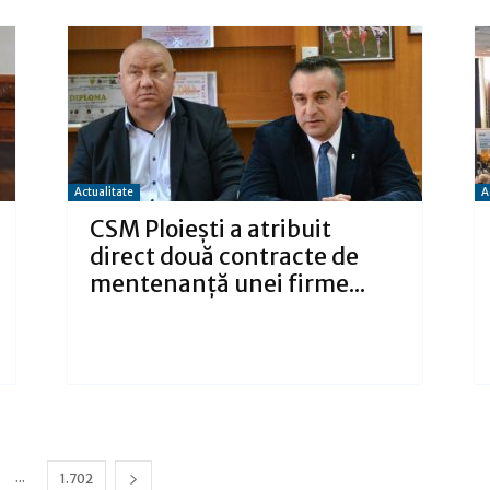
Actualitate
A
CSM Ploiești a atribuit
direct două contracte de
mentenanță unei firme...
...
1.702