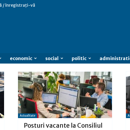
ă / înregistrați-vă
economic
social
politic
administrati
Actualitate
A
Posturi vacante la Consiliul