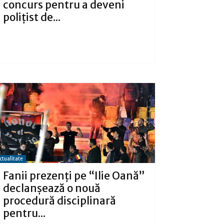
concurs pentru a deveni
poliţist de...
ctualitate
Fanii prezenți pe “Ilie Oană”
declanșează o nouă
procedură disciplinară
pentru...