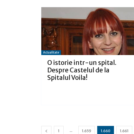
Actualitate
O istorie intr-un spital.
Despre Castelul de la
Spitalul Voila!
...
1
1.659
1.660
1.661