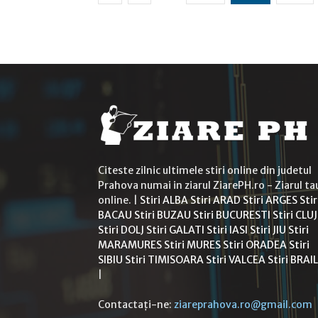
Citeste zilnic ultimele stiri online din judetul
Prahova numai in ziarul ZiarePH.ro - Ziarul ta
online. |
Stiri ALBA
Stiri ARAD
Stiri ARGES
Stir
BACAU
Stiri BUZAU
Stiri BUCURESTI
Stiri CLUJ
Stiri DOLJ
Stiri GALATI
Stiri IASI
Stiri JIU
Stiri
MARAMURES
Stiri MURES
Stiri ORADEA
Stiri
SIBIU
Stiri TIMISOARA
Stiri VALCEA
Stiri BRAI
|
Contactați-ne:
ziareprahova.ro@gmail.com