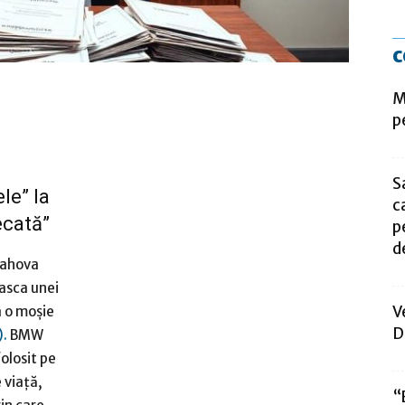
c
M
p
S
le” la
c
ecată”
p
de
Prahova
masca unei
V
a o moșie
D
).
BMW
olosit pe
 viață,
“