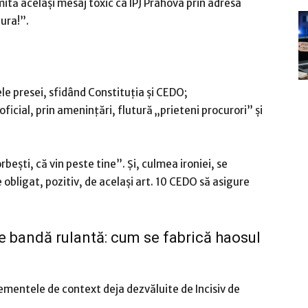
nsmită același mesaj toxic ca IPJ Prahova prin adresa
gura!”.
ele presei, sfidând Constituția și CEDO;
ficial, prin amenințări, flutură „prieteni procurori” și
rbești, că vin peste tine”. Și, culmea ironiei, se
obligat, pozitiv, de același art. 10 CEDO să asigure
pe bandă rulantă: cum se fabrică haosul
lementele de context deja dezvăluite de Incisiv de