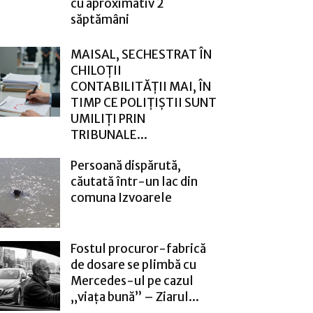
cu aproximativ 2
săptămâni
MAISAL, SECHESTRAT ÎN
CHILOȚII
CONTABILITĂȚII MAI, ÎN
TIMP CE POLIȚIȘTII SUNT
UMILIȚI PRIN
TRIBUNALE...
Persoană dispărută,
căutată într-un lac din
comuna Izvoarele
Fostul procuror-fabrică
de dosare se plimbă cu
Mercedes-ul pe cazul
„viața bună” – Ziarul...