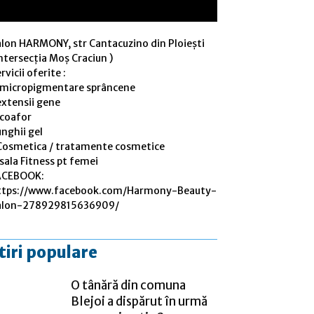
alon HARMONY, str Cantacuzino din Ploiești
ntersecția Moș Craciun )
rvicii oferite :
 micropigmentare sprâncene
extensii gene
 coafor
nghii gel
Cosmetica / tratamente cosmetice
sala Fitness pt femei
ACEBOOK:
ttps://www.facebook.com/Harmony-Beauty-
alon-278929815636909/
tiri populare
O tânără din comuna
Blejoi a dispărut în urmă