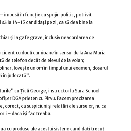
impusă în funcție cu sprijin politic, potrivit
 să ia 14–15 candidați pe zi, ca să dea bine la
 chiar și la gafe grave, inclusiv neacordarea de
incident cu două camioane în sensul de la Ana Maria
ă de telefon decât de elevul de la volan;
plinar, lovește un om în timpul unui examen, dosarul
dă în judecată”.
turile” cu Țică George, instructor la Sara School
i ofițer DGA prieten cu Pîrvu. Facem precizarea
 corect, ca suspiciuni și relatări ale surselor, nu ca
rii – dacă își fac treaba.
eaua cu produse ale acestui sistem: candidați trecuți