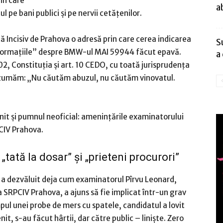
in care
a
ul pe bani publici și pe nervii cetățenilor.
ă Incisiv de Prahova o adresă prin care cerea indicarea
S
informațiile” despre BMW-ul MAI 59944 făcut epavă.
a
, Constituția și art. 10 CEDO, cu toată jurisprudența
rezumăm: „Nu căutăm abuzul, nu căutăm vinovatul.
enit și pumnul neoficial: amenințările examinatorului
CIV Prahova.
tată la dosar” și „prieteni procurori”
a a dezvăluit deja cum examinatorul Pîrvu Leonard,
 la SRPCIV Prahova, a ajuns să fie implicat într-un grav
mpul unei probe de mers cu spatele, candidatul a lovit
nit, s-au făcut hârtii, dar către public – liniște. Zero