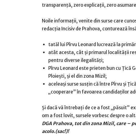
transparență, zero explicații, zero asumare
Noile informații, venite din surse care cunos
redacția Incisiv de Prahova, conturează însă
tatăl lui Pîrvu Leonard lucrează la primă
atât acesta, cât și primarul localității r
pentru diverse ilegalități;
Pîrvu Leonard este prieten bun cu Țică G
Ploiești, și el din zona Mizil;
aceleași surse susțin că între Pîrvu și Țic
„cooperare” în favoarea candidaților adu
Și dacă vă întrebați de ce a fost „păsuit” e
om a fost lovit, sursele vorbesc despre o al
DGA Prahova, tot din zona Mizil, care – pot
acolo.(sac!)!