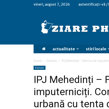
vineri, august 7, 2026
autentificați-vă /
actualitate
stiri locale
Acasă
Exclusiv
IPJ Mehedinți – Fabrica de imputern
Exclusiv
IPJ Mehedinți – 
imputerniciți. C
urbană cu tenta d