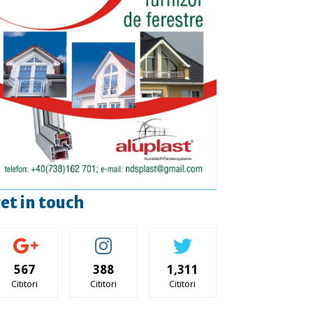
et in touch
567
388
1,311
Cititori
Cititori
Cititori