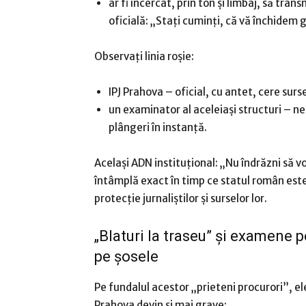
ar fi încercat, prin ton și limbaj, să tra
oficială: „Stați cuminți, că vă închidem 
Observați linia roșie:
IPJ Prahova – oficial, cu antet, cere surs
un examinator al aceleiași structuri – neo
plângeri în instanță.
Același ADN instituțional: „Nu îndrăzni să vo
întâmplă exact în timp ce statul român este 
protecție jurnaliștilor și surselor lor.
„Blaturi la traseu” și examene 
pe șosele
Pe fundalul acestor „prieteni procurori”, e
Prahova devin și mai grave: