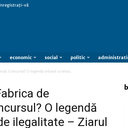
 înregistrați-vă
economic
social
politic
administrati
iciți. Concursul? O legendă urbană cu tenta...
b
Fabrica de
oncursul? O legendă
e ilegalitate – Ziarul