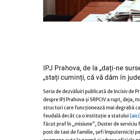
IPJ Prahova, de la „dați-ne surse
„stați cuminți, că vă dăm în jud
Seria de dezvăluiri publicată de Incisiv de 
despre IPJ Prahova și SRPCIV a rupt, deja, 
structuri care funcționează mai degrabă c
feudală decât ca o instituție a statului
(aici
făcut praf în „misiune”, Duster de serviciu f
post de taxi de familie, șefi împuterniciți pe