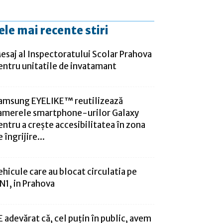
ele mai recente stiri
esaj al Inspectoratului Scolar Prahova
entru unitatile de invatamant
amsung EYELIKE™ reutilizează
amerele smartphone-urilor Galaxy
entru a crește accesibilitatea în zona
 îngrijire...
ehicule care au blocat circulatia pe
N1, in Prahova
E adevărat că, cel puţin în public, avem