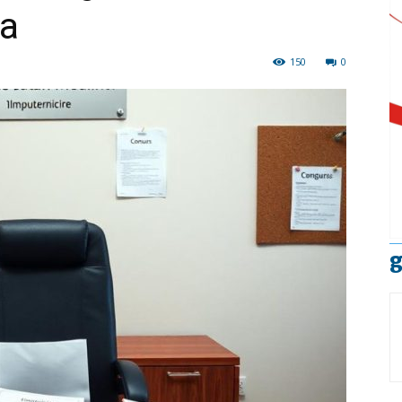
va
150
0
g