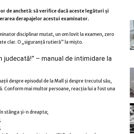
or de anchetă: să verifice dacă aceste legături și
tolerarea derapajelor acestui examinator.
minator disciplinar mutat, un om lovit la examen, zero
te clar. O „siguranță rutieră” la mișto.
în judecată!” – manual de intimidare la
ații despre episodul de la Mall și despre trecutul său,
dă. Conform mai multor persoane, reacția lui a fost una
” în stânga și-n dreapta;
;
;