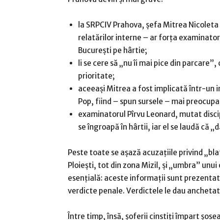
la SRPCIV Prahova, șefa Mitrea Nicoleta – 
relatărilor interne – ar forța examinatori
București pe hârtie;
li se cere să „nu îi mai pice din parcare”,
prioritate;
aceeași Mitrea a fost implicată într-un 
Pop, fiind – spun sursele – mai preocupat
examinatorul Pîrvu Leonard, mutat disci
se îngroapă în hârtii, iar el se laudă că „
Peste toate se așază acuzațiile privind „bla
Ploiești, tot din zona Mizil, și „umbra” unu
esențială: aceste informații sunt prezentate,
verdicte penale. Verdictele le dau anchetato
Între timp, însă, șoferii cinstiți împart șos