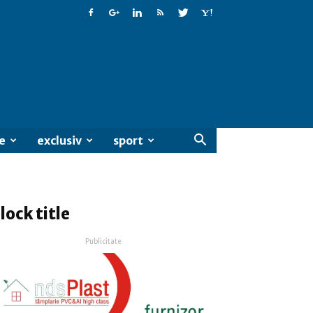
e
exclusiv
sport
lock title
Publicitate