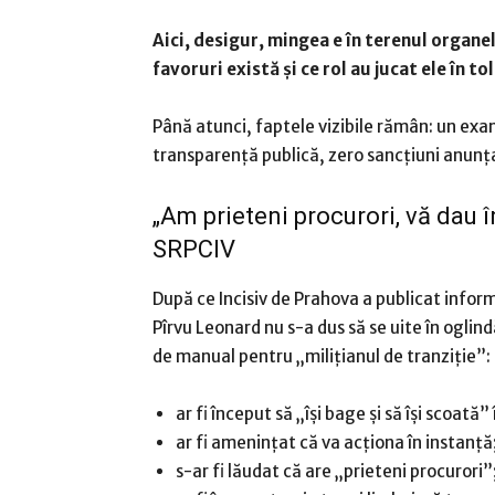
Aici, desigur, mingea e în terenul organel
favoruri există și ce rol au jucat ele în 
Până atunci, faptele vizibile rămân: un exa
transparență publică, zero sancțiuni anunța
„Am prieteni procurori, vă dau 
SRPCIV
După ce Incisiv de Prahova a publicat inform
Pîrvu Leonard nu s-a dus să se uite în oglin
de manual pentru „milițianul de tranziție”:
ar fi început să „își bage și să își scoată
ar fi amenințat că va acționa în instanță
s-ar fi lăudat că are „prieteni procurori”