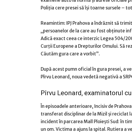
examene auto la normă și adrese oficiale pr
Poliția cere presei să își toarne sursele – tot
Reamintim: IPJ Prahova a îndrăznit să trimit
„persoanelor de la care au fost obținute 
Adică exact ceea ce interzic Legea 504/2002
Curții Europene a Drepturilor Omului. Să 
Căutăm gura care a vorbit”.
După acest pumn oficial în gura presei, a v
Pîrvu Leonard, noua vedetă negativă a SRP
Pîrvu Leonard, examinatorul cu „
În episoadele anterioare, Incisiv de Prahov
transferat disciplinar de la Mizil și reciclat
incident în parcarea Mall Ploiești Sud: în ti
un om. Victima a ajuns la spital. Rutiera a ve