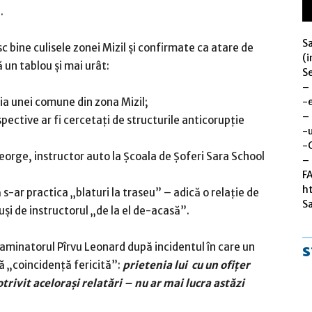
.
S
c bine culisele zonei Mizil și confirmate ca atare de
(i
 un tablou și mai urât:
Se
–
-
ria unei comune din zona Mizil;
–
espective ar fi cercetați de structurile anticorupție
-u
-
eorge, instructor auto la Școala de Șoferi Sara School
– 
F
h
ă s-ar practica „blaturi la traseu” – adică o relație de
S
și de instructorul „de la el de-acasă”.
xaminatorul Pîrvu Leonard după incidentul în care un
s
tă „coincidență fericită”:
prietenia lui cu un ofițer
rivit acelorași relatări – nu ar mai lucra astăzi