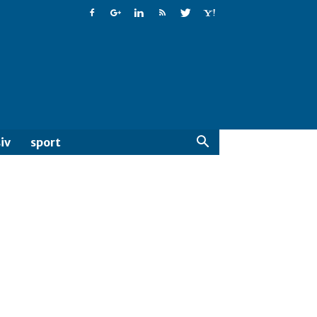
iv
sport