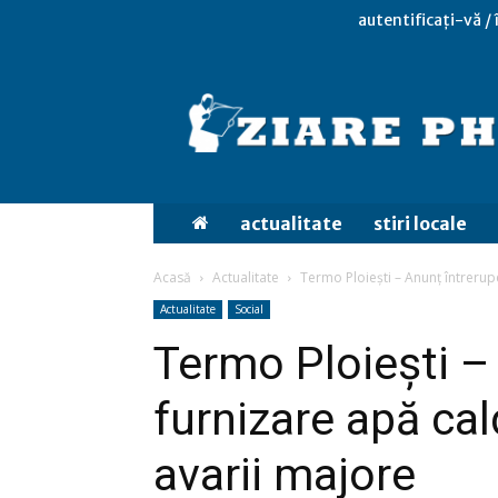
autentificați-vă /
actualitate
stiri locale
Acasă
Actualitate
Termo Ploiești – Anunț întrerupe
Actualitate
Social
Termo Ploiești –
furnizare apă cal
avarii majore