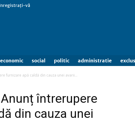
 înregistrați-vă
economic
social
politic
administratie
exclus
re furnizare apă caldă din cauza unei avarii...
 Anunț întrerupere
dă din cauza unei