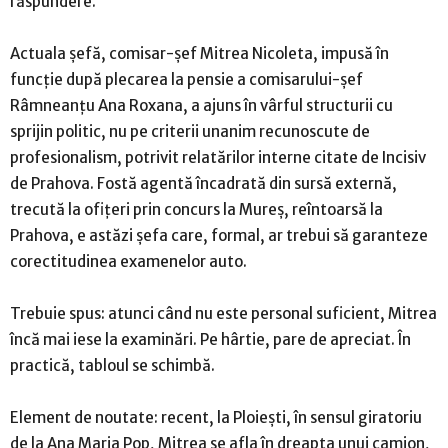
răspundere.
Actuala șefă, comisar-șef Mitrea Nicoleta, impusă în
funcție după plecarea la pensie a comisarului-șef
Râmneanțu Ana Roxana, a ajuns în vârful structurii cu
sprijin politic, nu pe criterii unanim recunoscute de
profesionalism, potrivit relatărilor interne citate de Incisiv
de Prahova. Fostă agentă încadrată din sursă externă,
trecută la ofițeri prin concurs la Mureș, reîntoarsă la
Prahova, e astăzi șefa care, formal, ar trebui să garanteze
corectitudinea examenelor auto.
Trebuie spus: atunci când nu este personal suficient, Mitrea
încă mai iese la examinări. Pe hârtie, pare de apreciat. În
practică, tabloul se schimbă.
Element de noutate: recent, la Ploiești, în sensul giratoriu
de la Ana Maria Pop, Mitrea se afla în dreapta unui camion,