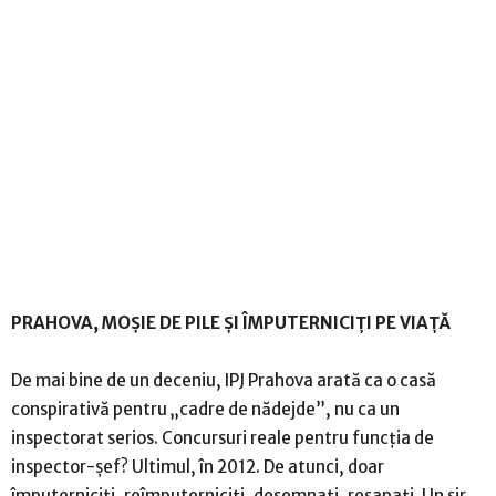
PRAHOVA, MOȘIE DE PILE ȘI ÎMPUTERNICIȚI PE VIAȚĂ
De mai bine de un deceniu, IPJ Prahova arată ca o casă
conspirativă pentru „cadre de nădejde”, nu ca un
inspectorat serios. Concursuri reale pentru funcția de
inspector-șef? Ultimul, în 2012. De atunci, doar
împuterniciți, reîmputerniciți, desemnați, reșapați. Un șir