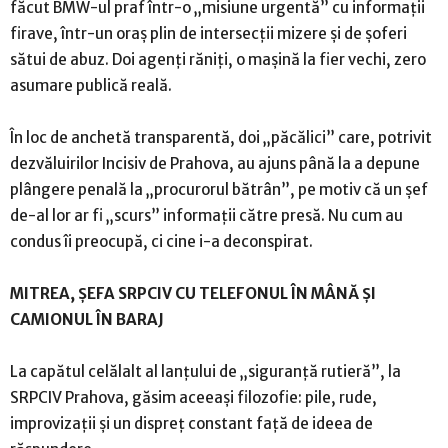
făcut BMW-ul praf într-o „misiune urgentă” cu informații
firave, într-un oraș plin de intersecții mizere și de șoferi
sătui de abuz. Doi agenți răniți, o mașină la fier vechi, zero
asumare publică reală.
În loc de anchetă transparentă, doi „păcălici” care, potrivit
dezvăluirilor Incisiv de Prahova, au ajuns până la a depune
plângere penală la „procurorul bătrân”, pe motiv că un șef
de-al lor ar fi „scurs” informații către presă. Nu cum au
condus îi preocupă, ci cine i-a deconspirat.
MITREA, ȘEFA SRPCIV CU TELEFONUL ÎN MÂNĂ ȘI
CAMIONUL ÎN BARAJ
La capătul celălalt al lanțului de „siguranță rutieră”, la
SRPCIV Prahova, găsim aceeași filozofie: pile, rude,
improvizații și un dispreț constant față de ideea de