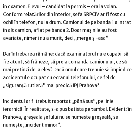
în examen. Elevul – candidat la permis – era la volan.
Conform relatărilor din interior, șefa SRPCIV ar fi fost cu
ochii în telefon, nu la drum. Camionul de pe banda 1 a intrat
în alt camion, aflat pe banda 2. Doar mașinile au fost
avariate, nimeni nu a murit, deci „merge și-așa”.
Dar întrebarea rămâne: dacă examinatorul nu e capabil să
fie atent, să frâneze, să preia comanda camionului, ce să
mai pretinzi de la elev? Dacă omul care trebuie să împiedice
accidentul e ocupat cu ecranul telefonului, ce fel de
„siguranță rutieră” mai predică IPJ Prahova?
Incidentul ar fi trebuit raportat „până sus”, pe linie
ierarhică. În realitate, s-a pus batista pe țambal. Evident: în
Prahova, greșeala șefului nu se numește greșeală, se
numește „incident minor”.