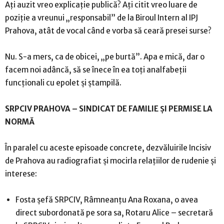
Ați auzit vreo explicație publică? Ați citit vreo luare de
poziție a vreunui „responsabil” de la Biroul Intern al IPJ
Prahova, atât de vocal când e vorba să ceară presei surse?
Nu. S-a mers, ca de obicei, „pe burtă”. Apa e mică, dar o
facem noi adâncă, să se înece în ea toți analfabeții
funcționali cu epolet și ștampilă.
SRPCIV PRAHOVA – SINDICAT DE FAMILIE ȘI PERMISE LA
NORMĂ
În paralel cu aceste episoade concrete, dezvăluirile Incisiv
de Prahova au radiografiat și mocirla relațiilor de rudenie și
interese:
Fosta șefă SRPCIV, Râmneanțu Ana Roxana, o avea
direct subordonată pe sora sa, Rotaru Alice – secretară