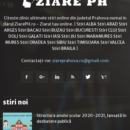
Citeste zilnic ultimele stiri online din judetul Prahova numai in
ziarul ZiarePH.ro - Ziarul tau online. |
Stiri ALBA
Stiri ARAD
Stiri
ARGES
Stiri BACAU
Stiri BUZAU
Stiri BUCURESTI
Stiri CLUJ
Stiri
DOLJ
Stiri GALATI
Stiri IASI
Stiri JIU
Stiri MARAMURES
Stiri
MURES
Stiri ORADEA
Stiri SIBIU
Stiri TIMISOARA
Stiri VALCEA
Stiri BRAILA
|
Contactați-ne:
ziareprahova.ro@gmail.com
stiri noi
Structura anului școlar 2020-2021, lansată în
dezbatere publică