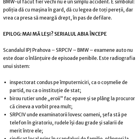
BMW-ul făcut fier vechi nu e un simplu accident. E simbolul:
poliția dă cu mașina în gard, dă cu legea de toți pereții, dar
vrea ca presa să meargă drept, în pas de defilare.
EPILOG: MAI MĂ LEȘI? SERIALUL ABIA ÎNCEPE
Scandalul IPJ Prahova – SRPCIV – BMW – examene auto nu
este doar o înlănțuire de episoade penibile. Este radiografia
unui sistem:
inspectorat condus pe împuterniciri, ca o coșmelie de
partid, nu ca o instituție de stat;
birou rutier unde „eroii” fac epave și se plâng la procuror
că cineva a vorbit prea mult;
SRPCIV unde examinatorii lovesc oameni, șefa stă pe
telefon în giratoriu, rudele își dau grade și salarii de
merit între ele;
sindicat local prins în scandaluri de familie, plângeri la