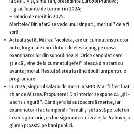
la SRPCIV și, simultan, președinte Europol Prahova;
– grad înainte de termen în 2024;
– salariu de merit în 2025.
Meritele? Din afară se vede unul singur: „meritul” de a fi
soră.
Actuala șefă, Mitrea Nicoleta, are un cumnat instructor
auto, Iorga, ale cărui loturi de elevi ajung pe masa
examinatorilor din subordinea ei. Orice candidat care
știe că „vine de la cumnatul șefei” pleacă din start cu
avantaj moral. Restul să stea la rând două luni pentru o
programare.
În 2024, singurul salariu de merit la SRPCIV ar fi fost luat
chiar de Mitrea. Propunere? Din interior se spune că „și l-
a scris singură”. Când șefa își autoacordă merite, iar
examinatorii fac tamponări în mall și șefa stă pe telefon
în sens giratoriu, e clar: siguranța rutieră e, la Prahova, o
glumă proastă pe bani publici.