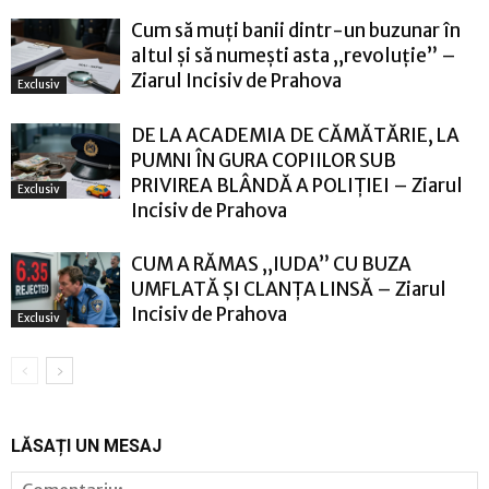
Cum să muți banii dintr-un buzunar în
altul și să numești asta „revoluție” –
Ziarul Incisiv de Prahova
Exclusiv
DE LA ACADEMIA DE CĂMĂTĂRIE, LA
PUMNI ÎN GURA COPIILOR SUB
PRIVIREA BLÂNDĂ A POLIȚIEI – Ziarul
Exclusiv
Incisiv de Prahova
CUM A RĂMAS „IUDA” CU BUZA
UMFLATĂ ȘI CLANȚA LINSĂ – Ziarul
Incisiv de Prahova
Exclusiv
LĂSAȚI UN MESAJ