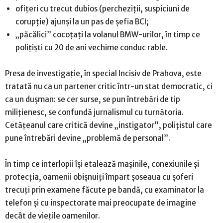
ofițeri cu trecut dubios (percheziții, suspiciuni de
corupție) ajunși la un pas de șefia BCI;
„păcălici” cocoțați la volanul BMW-urilor, în timp ce
polițiști cu 20 de ani vechime conduc rable.
Presa de investigație, în special Incisiv de Prahova, este
tratată nu ca un partener critic într-un stat democratic, ci
ca un dușman: se cer surse, se pun întrebări de tip
milițienesc, se confundă jurnalismul cu turnătoria.
Cetățeanul care critică devine „instigator”, polițistul care
pune întrebări devine „problemă de personal”.
În timp ce interlopii își etalează mașinile, conexiunile și
protecția, oamenii obișnuiți împart șoseaua cu șoferi
trecuți prin examene făcute pe bandă, cu examinator la
telefon și cu inspectorate mai preocupate de imagine
decât de viețile oamenilor.