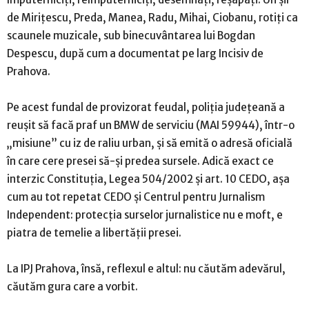
de Mirițescu, Preda, Manea, Radu, Mihai, Ciobanu, rotiți ca
scaunele muzicale, sub binecuvântarea lui Bogdan
Despescu, după cum a documentat pe larg Incisiv de
Prahova.
Pe acest fundal de provizorat feudal, poliția județeană a
reușit să facă praf un BMW de serviciu (MAI 59944), într-o
„misiune” cu iz de raliu urban, și să emită o adresă oficială
în care cere presei să-și predea sursele. Adică exact ce
interzic Constituția, Legea 504/2002 și art. 10 CEDO, așa
cum au tot repetat CEDO și Centrul pentru Jurnalism
Independent: protecția surselor jurnalistice nu e moft, e
piatra de temelie a libertății presei.
La IPJ Prahova, însă, reflexul e altul: nu căutăm adevărul,
căutăm gura care a vorbit.