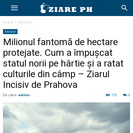
Acasă
Exclusiv
Exclusiv
Milionul fantomă de hectare
protejate. Cum a împușcat
statul norii pe hârtie și a ratat
culturile din câmp – Ziarul
Incisiv de Prahova
De către
admin
-
173
0