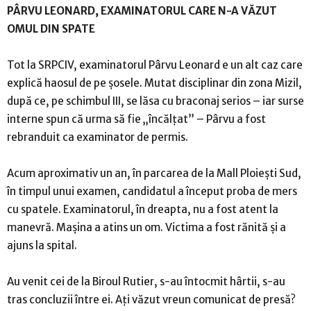
PÂRVU LEONARD, EXAMINATORUL CARE N-A VĂZUT
OMUL DIN SPATE
Tot la SRPCIV, examinatorul Pârvu Leonard e un alt caz care
explică haosul de pe șosele. Mutat disciplinar din zona Mizil,
după ce, pe schimbul III, se lăsa cu braconaj serios – iar surse
interne spun că urma să fie „încălțat” – Pârvu a fost
rebranduit ca examinator de permis.
Acum aproximativ un an, în parcarea de la Mall Ploiești Sud,
în timpul unui examen, candidatul a început proba de mers
cu spatele. Examinatorul, în dreapta, nu a fost atent la
manevră. Mașina a atins un om. Victima a fost rănită și a
ajuns la spital.
Au venit cei de la Biroul Rutier, s-au întocmit hârtii, s-au
tras concluzii între ei. Ați văzut vreun comunicat de presă?