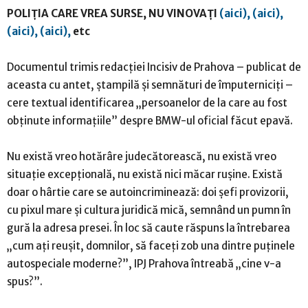
POLIȚIA CARE VREA SURSE, NU VINOVAȚI
(aici),
(aici),
(aici),
(aici),
etc
Documentul trimis redacției Incisiv de Prahova – publicat de
aceasta cu antet, ștampilă și semnături de împuterniciți –
cere textual identificarea „persoanelor de la care au fost
obținute informațiile” despre BMW-ul oficial făcut epavă.
Nu există vreo hotărâre judecătorească, nu există vreo
situație excepțională, nu există nici măcar rușine. Există
doar o hârtie care se autoincriminează: doi șefi provizorii,
cu pixul mare și cultura juridică mică, semnând un pumn în
gură la adresa presei. În loc să caute răspuns la întrebarea
„cum ați reușit, domnilor, să faceți zob una dintre puținele
autospeciale moderne?”, IPJ Prahova întreabă „cine v-a
spus?”.