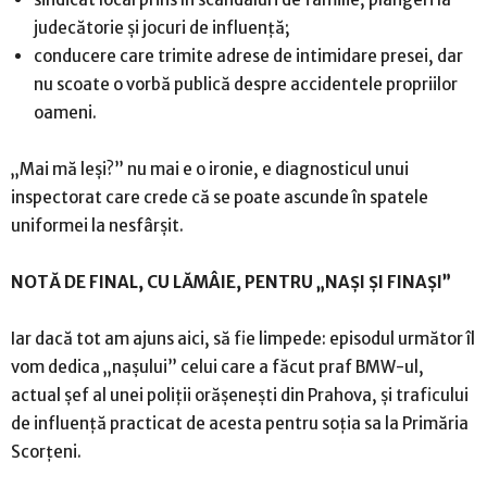
judecătorie și jocuri de influență;
conducere care trimite adrese de intimidare presei, dar
nu scoate o vorbă publică despre accidentele propriilor
oameni.
„Mai mă leși?” nu mai e o ironie, e diagnosticul unui
inspectorat care crede că se poate ascunde în spatele
uniformei la nesfârșit.
NOTĂ DE FINAL, CU LĂMÂIE, PENTRU „NAȘI ȘI FINAȘI”
Iar dacă tot am ajuns aici, să fie limpede: episodul următor îl
vom dedica „nașului” celui care a făcut praf BMW-ul,
actual șef al unei poliții orășenești din Prahova, și traficului
de influență practicat de acesta pentru soția sa la Primăria
Scorțeni.