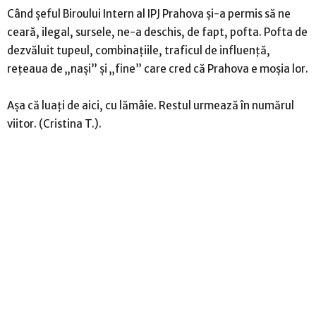
Când șeful Biroului Intern al IPJ Prahova și-a permis să ne
ceară, ilegal, sursele, ne-a deschis, de fapt, pofta. Pofta de
dezvăluit tupeul, combinațiile, traficul de influență,
rețeaua de „nași” și „fine” care cred că Prahova e moșia lor.
Așa că luați de aici, cu lămâie. Restul urmează în numărul
viitor. (Cristina T.).