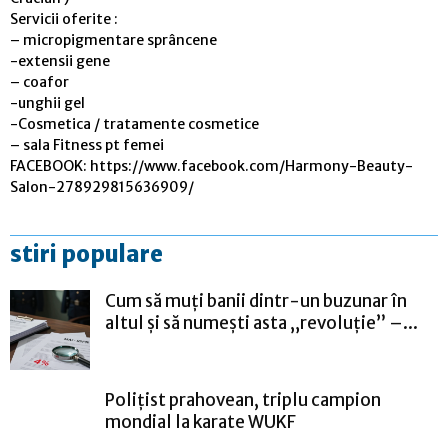
Servicii oferite :
– micropigmentare sprâncene
-extensii gene
– coafor
-unghii gel
-Cosmetica / tratamente cosmetice
– sala Fitness pt femei
FACEBOOK: https://www.facebook.com/Harmony-Beauty-
Salon-278929815636909/
stiri populare
Cum să muți banii dintr-un buzunar în
altul și să numești asta „revoluție” –...
Polițist prahovean, triplu campion
mondial la karate WUKF