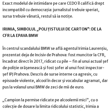
Exact modelul de intimidare pe care CEDO îl califică drept
incompatibil cu democrația: jurnalistul trebuie speriat,
sursa trebuie vânată, restul să ia notițe.
IRIMIA, SIMBOLUL „POLIȚISTULUI DE CARTON”: DE LA
CFR LA EPAVA BMW
În centrul scandalului BMW se află agentul Irimia Laurențiu,
prezentat deja de Incisiv de Prahova: fost muncitor la CFR,
încadrat direct în 2017, ridicat cu pile – fin al unui actual șef
de poliție orășenească și fost șofer al unui fost inspector-
șef IPJ Prahova. Descris de surse interne ca agresiv, cu
episoade violente, alcool în decor și vocabular agramat, dar
pus la volanul unui BMW de zeci de mii de euro.
„Campion la permise ridicate pe alcoolemii mici”, cu o
colecție de dosare la limita ridicolului statistic, Irimia a