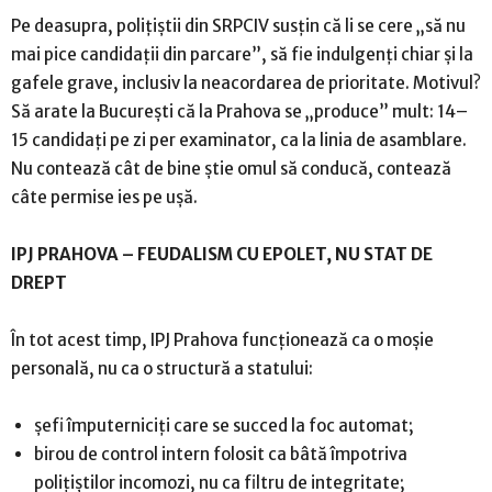
Pe deasupra, polițiștii din SRPCIV susțin că li se cere „să nu
mai pice candidații din parcare”, să fie indulgenți chiar și la
gafele grave, inclusiv la neacordarea de prioritate. Motivul?
Să arate la București că la Prahova se „produce” mult: 14–
15 candidați pe zi per examinator, ca la linia de asamblare.
Nu contează cât de bine știe omul să conducă, contează
câte permise ies pe ușă.
IPJ PRAHOVA – FEUDALISM CU EPOLET, NU STAT DE
DREPT
În tot acest timp, IPJ Prahova funcționează ca o moșie
personală, nu ca o structură a statului:
șefi împuterniciți care se succed la foc automat;
birou de control intern folosit ca bâtă împotriva
polițiștilor incomozi, nu ca filtru de integritate;