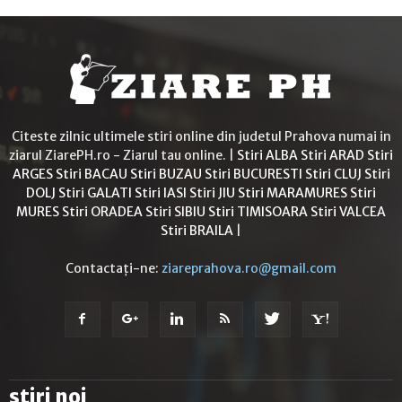
Citeste zilnic ultimele stiri online din judetul Prahova numai in
ziarul ZiarePH.ro - Ziarul tau online. |
Stiri ALBA
Stiri ARAD
Stiri
ARGES
Stiri BACAU
Stiri BUZAU
Stiri BUCURESTI
Stiri CLUJ
Stiri
DOLJ
Stiri GALATI
Stiri IASI
Stiri JIU
Stiri MARAMURES
Stiri
MURES
Stiri ORADEA
Stiri SIBIU
Stiri TIMISOARA
Stiri VALCEA
Stiri BRAILA
|
Contactați-ne:
ziareprahova.ro@gmail.com
stiri noi