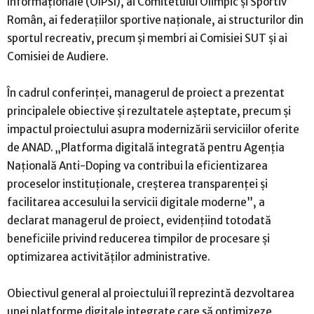
Informaționale (OIPSI), ai Comitetului Olimpic și Sportiv
Român, ai federațiilor sportive naționale, ai structurilor din
sportul recreativ, precum și membri ai Comisiei SUT și ai
Comisiei de Audiere.
În cadrul conferinței, managerul de proiect a prezentat
principalele obiective și rezultatele așteptate, precum și
impactul proiectului asupra modernizării serviciilor oferite
de ANAD. „Platforma digitală integrată pentru Agenția
Națională Anti-Doping va contribui la eficientizarea
proceselor instituționale, creșterea transparenței și
facilitarea accesului la servicii digitale moderne”, a
declarat managerul de proiect, evidențiind totodată
beneficiile privind reducerea timpilor de procesare și
optimizarea activităților administrative.
Obiectivul general al proiectului îl reprezintă dezvoltarea
unei platforme digitale integrate care să optimizeze