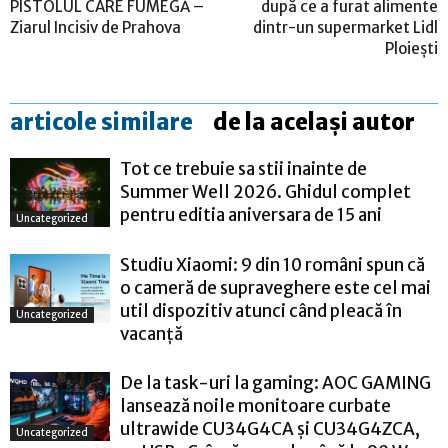
PISTOLUL CARE FUMEGĂ –
după ce a furat alimente
Ziarul Incisiv de Prahova
dintr-un supermarket Lidl
Ploiești
articole similare
de la același autor
Tot ce trebuie sa stii inainte de
Summer Well 2026. Ghidul complet
pentru editia aniversara de 15 ani
Uncategorized
Studiu Xiaomi: 9 din 10 români spun că
o cameră de supraveghere este cel mai
util dispozitiv atunci când pleacă în
Uncategorized
vacanță
De la task-uri la gaming: AOC GAMING
lansează noile monitoare curbate
ultrawide CU34G4CA și CU34G4ZCA,
Uncategorized