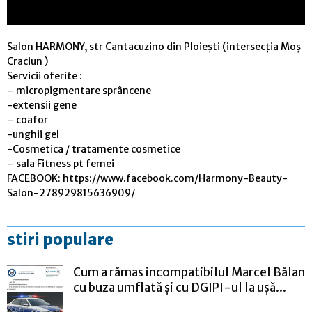
Salon HARMONY, str Cantacuzino din Ploiești (intersecția Moș
Craciun )
Servicii oferite :
– micropigmentare sprâncene
-extensii gene
– coafor
-unghii gel
-Cosmetica / tratamente cosmetice
– sala Fitness pt femei
FACEBOOK: https://www.facebook.com/Harmony-Beauty-
Salon-278929815636909/
stiri populare
Cum a rămas incompatibilul Marcel Bălan
cu buza umflată și cu DGIPI-ul la ușă...