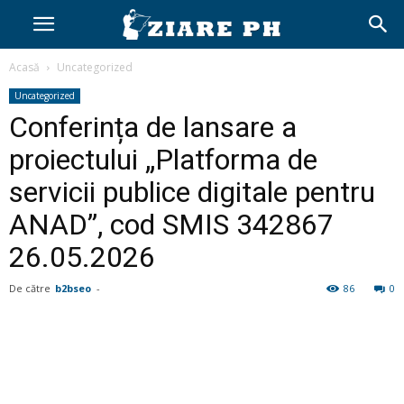
Acasă
Uncategorized
Uncategorized
Conferința de lansare a
proiectului „Platforma de
servicii publice digitale pentru
ANAD”, cod SMIS 342867
26.05.2026
De către
b2bseo
-
86
0