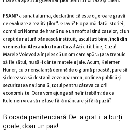
mare ca apetitul guvernanților pentru noi taxe și tăieri.
FSANP
a sunat alarma, declarând că este o „eroare gravă
de evaluare a realităților”. Gravă? E o palmă dată istoriei,
domnilor! Norma de hrană nu e un moft al sindicatelor, ci un
drept de natură bănească instituit, ascultați bine,
încă din
vremea lui Alexandru Ioan Cuza!
Ați citit bine, Cuza!
Marele Voievod a înțeles că un om care apără țara trebuie
să fie sătul, nu să-i cânte mațele a jale. Acum, Kelemen
Hunor, cu o nonșalanță demnă de o glumă proastă, pare să-
și dorească să destabilizeze apărarea, ordinea publică și
securitatea națională, totul pentru câteva calorii
economisite. Oare vom ajunge să ne întrebăm: de ce
Kelemen vrea să ne lase fără mâncare și fără pază?
Blocada penitenciară: De la gratii la burți
goale, doar un pas!