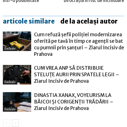
într-o posibilitate
birocrația în risc de închisoare
articole similare
de la același autor
Cum refuză șefii poliției modernizarea
oferită pe tavă în timp ce agenții se bat
cu pumnii prin șanțuri – Ziarul Incisiv de
Exclusiv
Prahova
CUM VREA ANP SĂ DISTRIBUIE
STELUȚE AURII PRIN SPATELE LEGII –
Ziarul Incisiv de Prahova
Exclusiv
DINASTIA XANAX, VOYEURISM LA
BĂICOI ȘI CORIGENȚII TRĂDĂRII –
Ziarul Incisiv de Prahova
Exclusiv