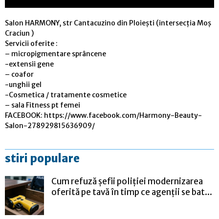
Salon HARMONY, str Cantacuzino din Ploiești (intersecția Moș
Craciun )
Servicii oferite :
– micropigmentare sprâncene
-extensii gene
– coafor
-unghii gel
-Cosmetica / tratamente cosmetice
– sala Fitness pt femei
FACEBOOK: https://www.facebook.com/Harmony-Beauty-
Salon-278929815636909/
stiri populare
Cum refuză șefii poliției modernizarea
oferită pe tavă în timp ce agenții se bat...