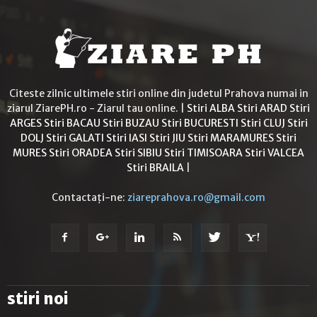
Citeste zilnic ultimele stiri online din judetul Prahova numai in
ziarul ZiarePH.ro - Ziarul tau online. |
Stiri ALBA
Stiri ARAD
Stiri
ARGES
Stiri BACAU
Stiri BUZAU
Stiri BUCURESTI
Stiri CLUJ
Stiri
DOLJ
Stiri GALATI
Stiri IASI
Stiri JIU
Stiri MARAMURES
Stiri
MURES
Stiri ORADEA
Stiri SIBIU
Stiri TIMISOARA
Stiri VALCEA
Stiri BRAILA
|
Contactați-ne:
ziareprahova.ro@gmail.com
stiri noi