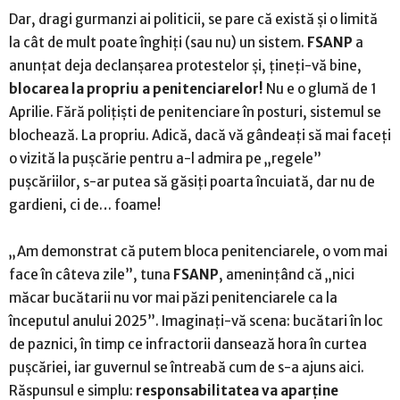
Dar, dragi gurmanzi ai politicii, se pare că există și o limită
la cât de mult poate înghiți (sau nu) un sistem.
FSANP
a
anunțat deja declanșarea protestelor și, țineți-vă bine,
blocarea la propriu a penitenciarelor!
Nu e o glumă de 1
Aprilie. Fără polițiști de penitenciare în posturi, sistemul se
blochează. La propriu. Adică, dacă vă gândeați să mai faceți
o vizită la pușcărie pentru a-l admira pe „regele”
pușcăriilor, s-ar putea să găsiți poarta încuiată, dar nu de
gardieni, ci de… foame!
„Am demonstrat că putem bloca penitenciarele, o vom mai
face în câteva zile”, tuna
FSANP
, amenințând că „nici
măcar bucătarii nu vor mai păzi penitenciarele ca la
începutul anului 2025”. Imaginați-vă scena: bucătari în loc
de paznici, în timp ce infractorii dansează hora în curtea
pușcăriei, iar guvernul se întreabă cum de s-a ajuns aici.
Răspunsul e simplu:
responsabilitatea va aparține