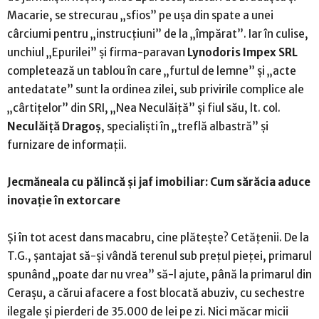
Macarie, se strecurau „sfios” pe ușa din spate a unei
cârciumi pentru „instrucțiuni” de la „împărat”. Iar în culise,
unchiul „Epurilei” și firma-paravan
Lynodoris Impex SRL
completează un tablou în care „furtul de lemne” și „acte
antedatate” sunt la ordinea zilei, sub privirile complice ale
„cârtițelor” din SRI, „Nea Neculăiță” și fiul său, lt. col.
Neculăiță Dragoș
, specialiști în „treflă albastră” și
furnizare de informații.
Jecmăneala cu pălincă și jaf imobiliar: Cum sărăcia aduce
inovație în extorcare
Și în tot acest dans macabru, cine plătește? Cetățenii. De la
T.G., șantajat să-și vândă terenul sub prețul pieței, primarul
spunând „poate dar nu vrea” să-l ajute, până la primarul din
Cerașu, a cărui afacere a fost blocată abuziv, cu sechestre
ilegale și pierderi de 35.000 de lei pe zi. Nici măcar micii