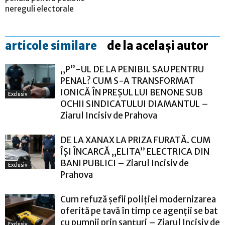
nereguli electorale
articole similare
de la același autor
„P”-UL DE LA PENIBIL SAU PENTRU
PENAL? CUM S-A TRANSFORMAT
IONICĂ ÎN PREȘUL LUI BENONE SUB
Exclusiv
OCHII SINDICATULUI DIAMANTUL –
Ziarul Incisiv de Prahova
DE LA XANAX LA PRIZA FURATĂ. CUM
ÎȘI ÎNCARCĂ „ELITA” ELECTRICA DIN
BANI PUBLICI – Ziarul Incisiv de
Exclusiv
Prahova
Cum refuză șefii poliției modernizarea
oferită pe tavă în timp ce agenții se bat
cu pumnii prin șanțuri – Ziarul Incisiv de
Exclusiv