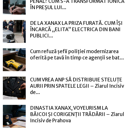
PENAL? CUM S-A TRANSFORMAT IONICĂ
ÎN PREȘUL LUI...
DE LA XANAX LA PRIZA FURATĂ. CUM ÎȘI
ÎNCARCĂ „ELITA” ELECTRICA DIN BANI
PUBLICI...
Cum refuză șefii poliției modernizarea
oferită pe tavă în timp ce agenții se bat...
CUM VREA ANP SĂ DISTRIBUIE STELUȚE
AURII PRIN SPATELE LEGII – Ziarul Incisiv
de...
DINASTIA XANAX, VOYEURISM LA
BĂICOI ȘI CORIGENȚII TRĂDĂRII – Ziarul
Incisiv de Prahova