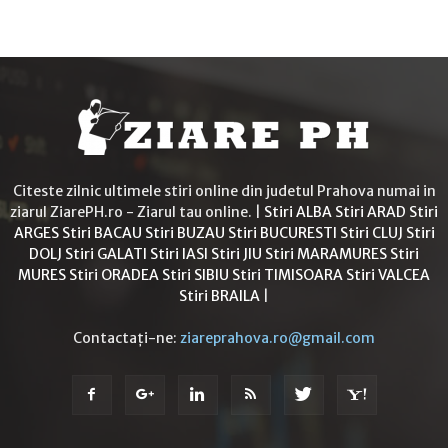
Citeste zilnic ultimele stiri online din judetul Prahova numai in
ziarul ZiarePH.ro - Ziarul tau online. |
Stiri ALBA
Stiri ARAD
Stiri
ARGES
Stiri BACAU
Stiri BUZAU
Stiri BUCURESTI
Stiri CLUJ
Stiri
DOLJ
Stiri GALATI
Stiri IASI
Stiri JIU
Stiri MARAMURES
Stiri
MURES
Stiri ORADEA
Stiri SIBIU
Stiri TIMISOARA
Stiri VALCEA
Stiri BRAILA
|
Contactați-ne:
ziareprahova.ro@gmail.com