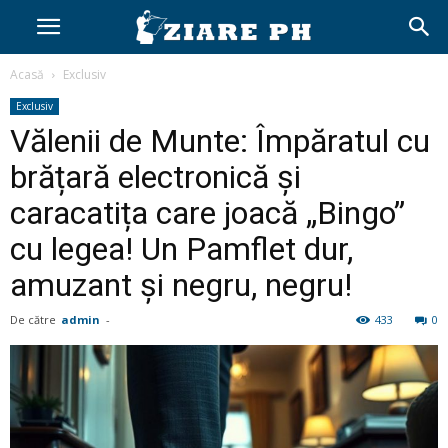
Acasă
Exclusiv
Exclusiv
Vălenii de Munte: Împăratul cu
brățară electronică și
caracatița care joacă „Bingo”
cu legea! Un Pamflet dur,
amuzant și negru, negru!
De către
admin
-
433
0