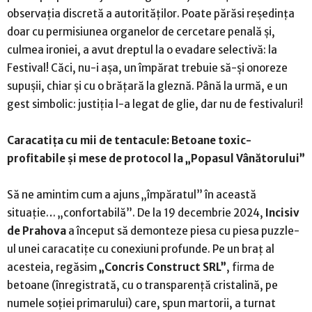
observația discretă a autorităților. Poate părăsi reședința
doar cu permisiunea organelor de cercetare penală și,
culmea ironiei, a avut dreptul la o evadare selectivă: la
Festival! Căci, nu-i așa, un împărat trebuie să-și onoreze
supușii, chiar și cu o brățară la gleznă. Până la urmă, e un
gest simbolic: justiția l-a legat de glie, dar nu de festivaluri!
Caracatița cu mii de tentacule: Betoane toxic-
profitabile și mese de protocol la „Popasul Vânătorului”
Să ne amintim cum a ajuns „împăratul” în această
situație… „confortabilă”. De la 19 decembrie 2024,
Incisiv
de Prahova
a început să demonteze piesa cu piesa puzzle-
ul unei caracatițe cu conexiuni profunde. Pe un braț al
acesteia, regăsim
„Concris Construct SRL”
, firma de
betoane (înregistrată, cu o transparență cristalină, pe
numele soției primarului) care, spun martorii, a turnat