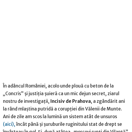
În adâncul României, acolo unde plouă cu beton de la
„Concris” și justiția șuieră ca un mic dejun secret, ziarul
nostru de investigații,
Incisiv de Prahova
, a zgândărit ani
la rând mlaștina putridă a corupției din Vălenii de Munte.
Ani de zile am scos la lumină un sistem atât de unsuros
(aici),
încât până și șuruburile ruginitului stat de drept se
învârteau în gol. Și, după atâtea „morcovi rupți din Vilanță”