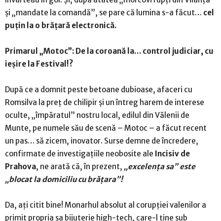
și „mandate la comandă”, se pare că lumina s-a făcut…
cel
puțin la o brățară electronică.
Primarul „Motoc”: De la coroană la… control judiciar, cu
ieșire la Festival!?
După ce a domnit peste betoane dubioase, afaceri cu
Romsilva la preț de chilipir și un întreg harem de interese
oculte, „împăratul” nostru local, edilul din Vălenii de
Munte, pe numele său de scenă – Motoc – a făcut recent
un pas… să zicem, inovator. Surse demne de încredere,
confirmate de investigațiile neobosite ale
Incisiv de
Prahova
, ne arată că, în prezent,
„excelența sa” este
„blocat la domiciliu cu brățara”!
Da, ați citit bine! Monarhul absolut al corupției valenilor a
primit propria sa bijuterie high-tech, care-l ține sub