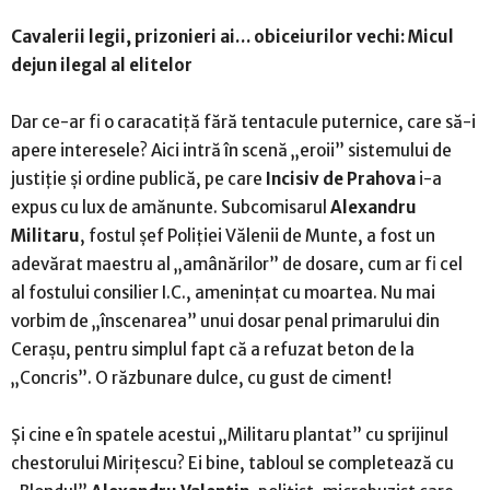
Cavalerii legii, prizonieri ai… obiceiurilor vechi: Micul
dejun ilegal al elitelor
Dar ce-ar fi o caracatiță fără tentacule puternice, care să-i
apere interesele? Aici intră în scenă „eroii” sistemului de
justiție și ordine publică, pe care
Incisiv de Prahova
i-a
expus cu lux de amănunte. Subcomisarul
Alexandru
Militaru
, fostul șef Poliției Vălenii de Munte, a fost un
adevărat maestru al „amânărilor” de dosare, cum ar fi cel
al fostului consilier I.C., amenințat cu moartea. Nu mai
vorbim de „înscenarea” unui dosar penal primarului din
Cerașu, pentru simplul fapt că a refuzat beton de la
„Concris”. O răzbunare dulce, cu gust de ciment!
Și cine e în spatele acestui „Militaru plantat” cu sprijinul
chestorului Mirițescu? Ei bine, tabloul se completează cu