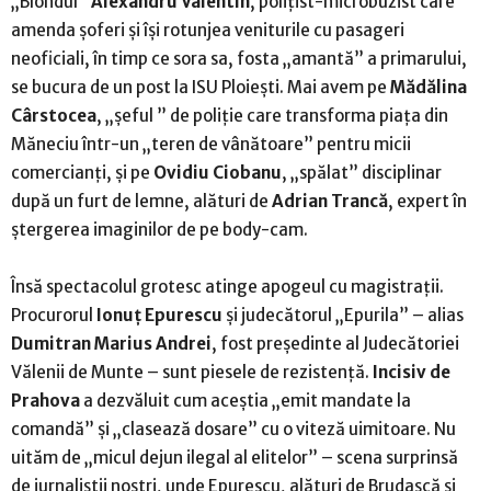
„Blondul”
Alexandru Valentin
, polițist-microbuzist care
amenda șoferi și își rotunjea veniturile cu pasageri
neoficiali, în timp ce sora sa, fosta „amantă” a primarului,
se bucura de un post la ISU Ploiești. Mai avem pe
Mădălina
Cârstocea
, „șeful ” de poliție care transforma piața din
Măneciu într-un „teren de vânătoare” pentru micii
comercianți, și pe
Ovidiu Ciobanu
, „spălat” disciplinar
după un furt de lemne, alături de
Adrian Trancă
, expert în
ștergerea imaginilor de pe body-cam.
Însă spectacolul grotesc atinge apogeul cu magistrații.
Procurorul
Ionuț Epurescu
și judecătorul „Epurila” – alias
Dumitran Marius Andrei
, fost președinte al Judecătoriei
Vălenii de Munte – sunt piesele de rezistență.
Incisiv de
Prahova
a dezvăluit cum aceștia „emit mandate la
comandă” și „clasează dosare” cu o viteză uimitoare. Nu
uităm de „micul dejun ilegal al elitelor” – scena surprinsă
de jurnaliștii noștri, unde Epurescu, alături de Brudașcă și