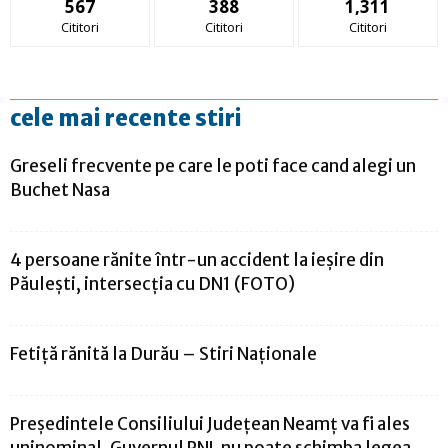
567
388
1,311
Cititori
Cititori
Cititori
cele mai recente stiri
Greseli frecvente pe care le poti face cand alegi un
Buchet Nasa
4 persoane rănite într-un accident la ieșire din
Păulești, intersecția cu DN1 (FOTO)
Fetiță rănită la Durău – Stiri Naționale
Președintele Consiliului Județean Neamț va fi ales
uninominal. Guvernul PNL nu poate schimba legea...