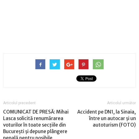
Articolul precedent
Articolul următor
COMUNICAT DE PRESĂ: Mihai
Accident pe DN1, la Sinaia,
Lasca solicită renumărarea
între un autocar și un
voturilor în toate secțiile din
autoturism (FOTO)
București și depune plângere
penală pentru posibile