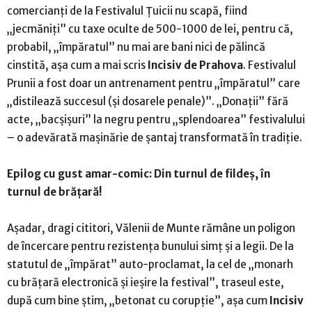
comercianți de la Festivalul Țuicii nu scapă, fiind
„jecmăniți” cu taxe oculte de 500-1000 de lei, pentru că,
probabil, „împăratul” nu mai are bani nici de pălincă
cinstită, așa cum a mai scris
Incisiv de Prahova
. Festivalul
Prunii a fost doar un antrenament pentru „împăratul” care
„distilează succesul (și dosarele penale)”. „Donații” fără
acte, „bacșișuri” la negru pentru „splendoarea” festivalului
– o adevărată mașinărie de șantaj transformată în tradiție.
Epilog cu gust amar-comic: Din turnul de fildeș, în
turnul de brățară!
Așadar, dragi cititori, Vălenii de Munte rămâne un poligon
de încercare pentru rezistența bunului simț și a legii. De la
statutul de „împărat” auto-proclamat, la cel de „monarh
cu brățară electronică și ieșire la festival”, traseul este,
după cum bine știm, „betonat cu corupție”, așa cum
Incisiv