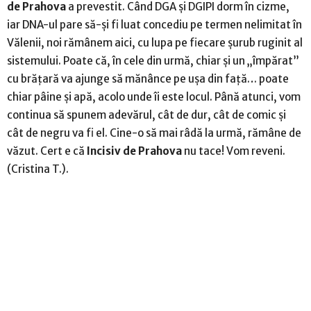
de Prahova
a prevestit. Când DGA și DGIPI dorm în cizme,
iar DNA-ul pare să-și fi luat concediu pe termen nelimitat în
Vălenii, noi rămânem aici, cu lupa pe fiecare șurub ruginit al
sistemului. Poate că, în cele din urmă, chiar și un „împărat”
cu brățară va ajunge să mănânce pe ușa din față… poate
chiar pâine și apă, acolo unde îi este locul. Până atunci, vom
continua să spunem adevărul, cât de dur, cât de comic și
cât de negru va fi el. Cine-o să mai râdă la urmă, rămâne de
văzut. Cert e că
Incisiv de Prahova
nu tace! Vom reveni.
(Cristina T.).