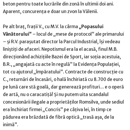
beton pentru toate lucrările din zonă în ultimii doi ani.
Aparent, concurența e doar un zvon la Vălenii.
Pe alt braț, frații V., cu M.V. la cârma
„Popasului
Vânătorului”
– locul de „mese de protocol” ale primarului
– și R.V. parașutat director la Parcul Industrial, își vedeau
liniștiți de afaceri. Nepotismul era la el acasă, finul M.B.
direcționând achizițiile Bazei de Sport, iar soția acestuia,
B.R., „angajată cu acte în regulă” la Evidența Populației,
tot cu ajutorul „împăratului”. Contracte de construcție cu
C., returnări de încasări, o hală închiriată cu 8.700 de euro
pe lună care stă goală, dar generează profituri… e o operă
de artă, nu o caracatiță! Și nu putem uita scandalul
concesionării ilegale a proprietăților Romsilva, unde sediul
era închiriat firmei „Concris” pe câțiva lei, în timp ce
pădurea era brăzdată de fibră optică „trasă așa, de la
inimă”.