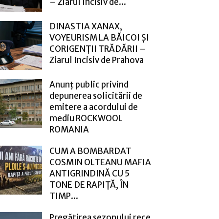
– Ziarul Incisiv de...
DINASTIA XANAX,
VOYEURISM LA BĂICOI ȘI
CORIGENȚII TRĂDĂRII –
Ziarul Incisiv de Prahova
Anunț public privind
depunerea solicitării de
emitere a acordului de
mediu ROCKWOOL
ROMANIA
CUM A BOMBARDAT
COSMIN OLTEANU MAFIA
ANTIGRINDINĂ CU 5
TONE DE RAPIȚĂ, ÎN
TIMP...
Pregătirea sezonului rece