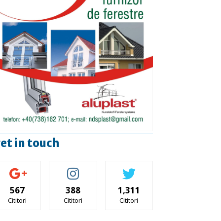
et in touch
567
388
1,311
Cititori
Cititori
Cititori