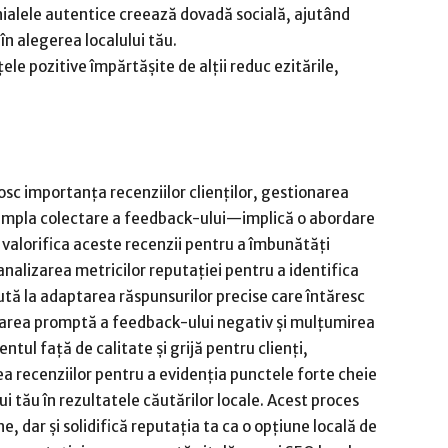
ialele autentice creează dovadă socială, ajutând
 în alegerea localului tău.
țele pozitive împărtășite de alții reduc ezitările,
osc importanța recenziilor clienților, gestionarea
simpla colectare a feedback-ului—implică o abordare
 valorifica aceste recenzii pentru a îmbunătăți
alizarea metricilor reputației pentru a identifica
jută la adaptarea răspunsurilor precise care întăresc
ordarea promptă a feedback-ului negativ și mulțumirea
tul față de calitate și grijă pentru clienți,
a recenziilor pentru a evidenția punctele forte cheie
 tău în rezultatele căutărilor locale. Acest proces
e, dar și solidifică reputația ta ca o opțiune locală de