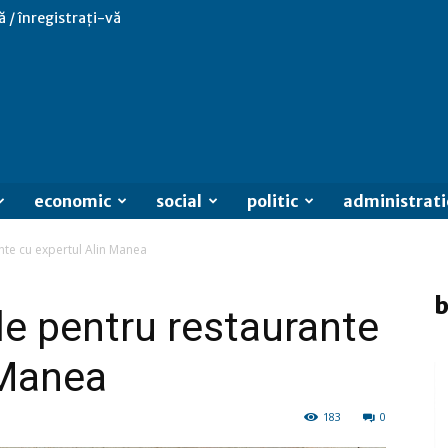
ă / înregistrați-vă
economic
social
politic
administrati
ante cu expertul Alin Manea
b
le pentru restaurante
 Manea
183
0