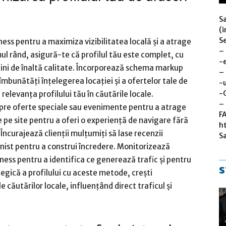
S
(i
Se
ness pentru a maximiza vizibilitatea locală și a atrage
–
mul rând, asigură-te că profilul tău este complet, cu
-
gini de înaltă calitate. Încorporează schema markup
–
îmbunătăți înțelegerea locației și a ofertelor tale de
-u
-
elevanța profilului tău în căutările locale.
– 
espre oferte speciale sau evenimente pentru a atrage
F
te pe site pentru a oferi o experiență de navigare fără
h
 Încurajează clienții mulțumiți să lase recenzii
S
nist pentru a construi încredere. Monitorizează
ness pentru a identifica ce generează trafic și pentru
s
tegică a profilului cu aceste metode, crești
e căutărilor locale, influențând direct traficul și