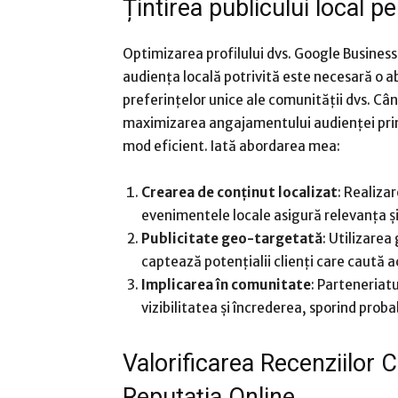
Țintirea publicului local pe
Optimizarea profilului dvs. Google Business
audiența locală potrivită este necesară o
preferințelor unice ale comunității dvs. Cân
maximizarea angajamentului audienței prin t
mod eficient. Iată abordarea mea:
Crearea de conținut localizat
: Realiza
evenimentele locale asigură relevanța și 
Publicitate geo-targetată
: Utilizarea
captează potențialii clienți care caută ac
Implicarea în comunitate
: Parteneriatu
vizibilitatea și încrederea, sporind probab
Valorificarea Recenziilor C
Reputația Online