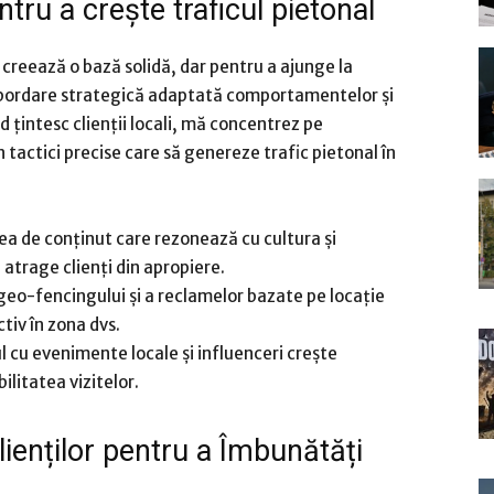
ntru a crește traficul pietonal
 creează o bază solidă, dar pentru a ajunge la
 abordare strategică adaptată comportamentelor și
d țintesc clienții locali, mă concentrez pe
actici precise care să genereze trafic pietonal în
rea de conținut care rezonează cu cultura și
atrage clienți din apropiere.
 geo-fencingului și a reclamelor bazate pe locație
tiv în zona dvs.
l cu evenimente locale și influenceri crește
ilitatea vizitelor.
lienților pentru a Îmbunătăți