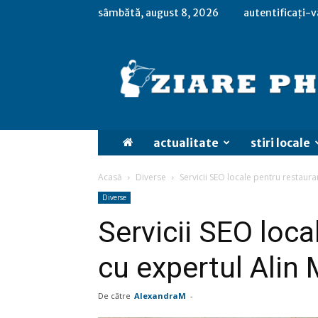
sâmbătă, august 8, 2026
autentificați-v
actualitate
stiri locale
Acasă
Diverse
Servicii SEO locale pentru restaur
Diverse
Servicii SEO loca
cu expertul Alin
De către
AlexandraM
-