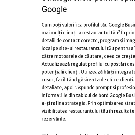
Google
Cum poți valorifica profilul tău Google Busi
mai mulți clienți la restaurantul tău? În pri
detalii de contact corecte, program și ima
local pe site-ul restaurantului tău pentru a 
către motoarele de căutare, ceea ce crește r
Actualizează regulat profilul cu postări d
potențialii clienți. Utilizează hărți integra
cusur, facilitând găsirea ta de către clienți.
detaliate, apoi răspunde prompt și profesio
informațiile din tabloul de bord Google Busi
a-ți rafina strategia. Prin optimizarea stra
vizibilitatea restaurantului tău în rezultatel
rezervările.