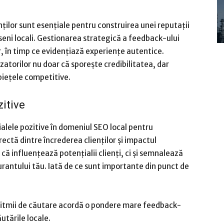
nților sunt esențiale pentru construirea unei reputații
eni locali. Gestionarea strategică a feedback-ului
, în timp ce evidențiază experiențe autentice.
izatorilor nu doar că sporește credibilitatea, dar
piețele competitive.
itive
alele pozitive în domeniul SEO local pentru
rectă dintre încrederea clienților și impactul
 că influențează potențialii clienți, ci și semnalează
rantului tău. Iată de ce sunt importante din punct de
ritmii de căutare acordă o pondere mare feedback-
ăutările locale.