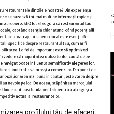
u restaurantele din zilele noastre? Din experiența
E
nce se bazează tot mai mult pe informații rapide și
c
în apropiere. SEO local asigură că restaurantul tău
locale, captând atenția chiar atunci când potențialii
ementarea marcajului schema local este esențială –
alii specifice despre restaurantul tău, cum ar fi
zibilitatea. La fel de important este să optimizezi
în vedere că majoritatea utilizatorilor caută de pe
e navigat poate influența semnificativ alegerea lor.
rea unui trafic valoros și a comenzilor. Din punct de
ar poziționarea mai bună în căutări; este vorba despre
ții au nevoie pe loc. De aceea, stăpânirea marcajului
e fluide sunt pași fundamentali pentru a atrage și a
competitiv actual al restaurantelor.
mizarea profilului tău de afaceri