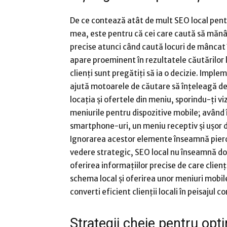
De ce contează atât de mult SEO local pentr
mea, este pentru că cei care caută să mănâ
precise atunci când caută locuri de mâncat 
apare proeminent în rezultatele căutărilor 
clienți sunt pregătiți să ia o decizie. Impl
ajută motoarele de căutare să înțeleagă det
locația și ofertele din meniu, sporindu-ți vi
meniurile pentru dispozitive mobile; având 
smartphone-uri, un meniu receptiv și ușor d
Ignorarea acestor elemente înseamnă pierde
vedere strategic, SEO local nu înseamnă do
oferirea informațiilor precise de care clien
schema local și oferirea unor meniuri mobil
converti eficient clienții locali în peisajul 
Strategii cheie pentru opti