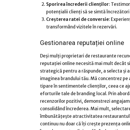
Sporirea încrederii clienților
: Testimon
potențialii clienți să se simtă încrezători
Creșterea ratei de conversie
: Experien
transformând vizitele în rezervări.
Gestionarea reputației online
Deși mulți proprietari de restaurante recun
reputației online necesită mai mult decât 
strategică pentru a răspunde, a selecta și a
imaginea brandului tău. Mă concentrez pe an
tipare în sentimentele clienților, ceea ce a
eforturile tale de branding local. Prin ab
recenzorilor pozitivi, demonstrezi angajamen
consolidând încrederea. Mai mult, selectare
îmbunătățește atractivitatea restaurantului
continuu nu doar că îți crește prezența onlin