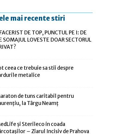
ele mai recente stiri
FACERIST DE TOP, PUNCTUL PE I: DE
E SOMAJUL LOVESTE DOAR SECTORUL
RIVAT?
ot ceea ce trebuie sa stii despre
ardurile metalice
araton de tuns caritabil pentru
aurențiu, la Târgu Neamț
edLife și Sterileco in coada
ârcotașilor – Ziarul Incisiv de Prahova