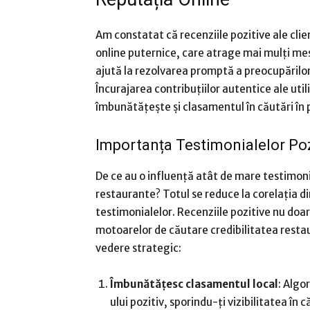
Am constatat că recenziile pozitive ale clie
online puternice, care atrage mai mulți mes
ajută la rezolvarea promptă a preocupărilor
Încurajarea contribuțiilor autentice ale util
îmbunătățește și clasamentul în căutări în 
Importanța Testimonialelor Poz
De ce au o influență atât de mare testimoni
restaurante? Totul se reduce la corelația di
testimonialelor. Recenziile pozitive nu doar
motoarelor de căutare credibilitatea restau
vedere strategic:
Îmbunătățesc clasamentul local
: Algo
ului pozitiv, sporindu-ți vizibilitatea în c