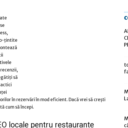
c
tate
ise
A
ess,
C
o-țintite
P
 contează
ii
tivele
t
 recenzii,
f
gătiți să
actici
M
nței
L
orilor în rezervări în mod eficient. Dacă vrei să crești
ată cum să începi.
M
EO locale pentru restaurante
c