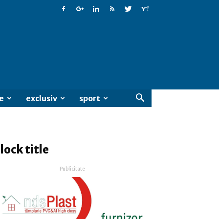
e
exclusiv
sport
lock title
Publicitate