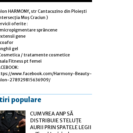
alon HARMONY, str Cantacuzino din Ploiești
ntersecția Moș Craciun )
rvicii oferite :
 micropigmentare sprâncene
extensii gene
 coafor
nghii gel
Cosmetica / tratamente cosmetice
sala Fitness pt femei
ACEBOOK:
ttps://www.facebook.com/Harmony-Beauty-
alon-278929815636909/
tiri populare
CUM VREA ANP SĂ
DISTRIBUIE STELUȚE
AURII PRIN SPATELE LEGII