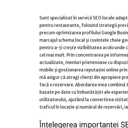
Sunt specializat în servicii SEO locale adap
pentru restaurante, folosind strategii prec
precum optimizarea profilului Google Busin
marcajul schema local și cuvintele cheie ge
pentru a-ți crește vizibilitatea acolo unde
cel mai mult. Prin concentrarea pe informaț
actualizate, meniuri prietenoase cu dispozi
mobile și gestionarea reputației online prin
mă asigur că atragi clienți din apropiere pre
facă o rezervare. Abordarea mea combină t
bazate pe date cu îmbunătățiri ale experie
utilizatorului, ajutând la convertirea vizitat
traficul în locație și numărul de rezervări, i
Înțelegerea importanței S