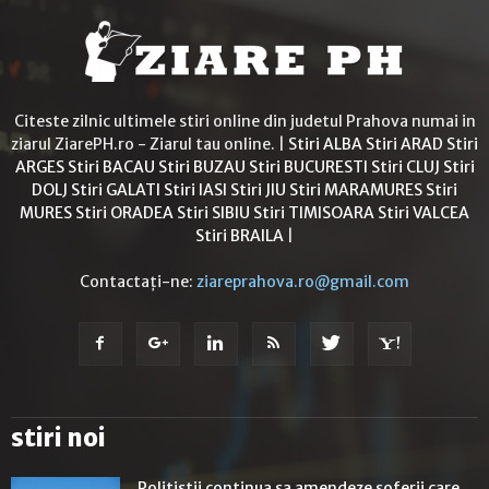
Citeste zilnic ultimele stiri online din judetul Prahova numai in
ziarul ZiarePH.ro - Ziarul tau online. |
Stiri ALBA
Stiri ARAD
Stiri
ARGES
Stiri BACAU
Stiri BUZAU
Stiri BUCURESTI
Stiri CLUJ
Stiri
DOLJ
Stiri GALATI
Stiri IASI
Stiri JIU
Stiri MARAMURES
Stiri
MURES
Stiri ORADEA
Stiri SIBIU
Stiri TIMISOARA
Stiri VALCEA
Stiri BRAILA
|
Contactați-ne:
ziareprahova.ro@gmail.com
stiri noi
Politistii continua sa amendeze soferii care