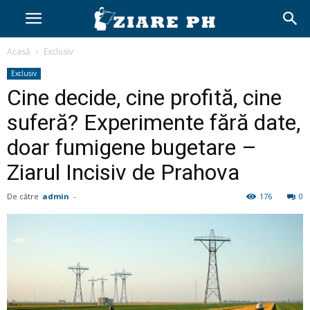
Acasă
Exclusiv
Exclusiv
Cine decide, cine profită, cine
suferă? Experimente fără date,
doar fumigene bugetare –
Ziarul Incisiv de Prahova
De către
admin
-
176
0