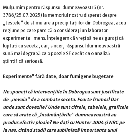
Mulțumim pentru răspunsul dumneavoastră (nr.
3786/25.07.2025) la memoriul nostru disperat despre
„testele” de stimulare a precipitațiilor din Dobrogea, acea
regiune pe care pare că o considerați un laborator
experimental imens. Înțelegem că vreți să ne asigurați că
luptați cu seceta, dar, sincer, răspunsul dumneavoastră
sună mai degrabă ca o poezie SF decât ca o analiză
științifică serioasă.
Experimente” fără date, doar fumigene bugetare
Ne spuneți că intervențiile în Dobrogea sunt justificate
de „nevoia” de a combate seceta. Foarte frumos! Dar
unde sunt dovezile? Unde sunt cifrele, tabelele, graficele
care să arate că „însămânțările” dumneavoastră au
produs efectiv ploaie? Ne dați cu Hunter 2004 și NRC pe
la nas, citând studii care subliniază importanța unui