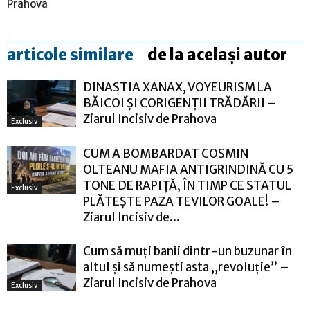
Prahova
articole similare
de la același autor
DINASTIA XANAX, VOYEURISM LA
BĂICOI ȘI CORIGENȚII TRĂDĂRII –
Ziarul Incisiv de Prahova
Exclusiv
CUM A BOMBARDAT COSMIN
OLTEANU MAFIA ANTIGRINDINĂ CU 5
TONE DE RAPIȚĂ, ÎN TIMP CE STATUL
Exclusiv
PLĂTEȘTE PAZA TEVILOR GOALE! –
Ziarul Incisiv de...
Cum să muți banii dintr-un buzunar în
altul și să numești asta „revoluție” –
Ziarul Incisiv de Prahova
Exclusiv