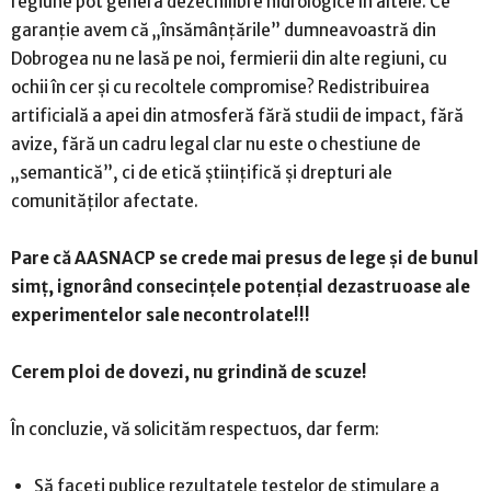
regiune pot genera dezechilibre hidrologice în altele. Ce
garanție avem că „însămânțările” dumneavoastră din
Dobrogea nu ne lasă pe noi, fermierii din alte regiuni, cu
ochii în cer și cu recoltele compromise? Redistribuirea
artificială a apei din atmosferă fără studii de impact, fără
avize, fără un cadru legal clar nu este o chestiune de
„semantică”, ci de etică științifică și drepturi ale
comunităților afectate.
Pare că AASNACP se crede mai presus de lege și de bunul
simț, ignorând consecințele potențial dezastruoase ale
experimentelor sale necontrolate!!!
Cerem ploi de dovezi, nu grindină de scuze!
În concluzie, vă solicităm respectuos, dar ferm:
Să faceți publice rezultatele testelor de stimulare a