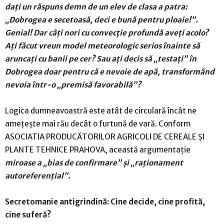
dați un răspuns demn de un elev de clasa a patra:
„Dobrogea e secetoasă, deci e bună pentru ploaie!”.
Genial! Dar câți nori cu convecție profundă aveți acolo?
Ați făcut vreun model meteorologic serios înainte să
aruncați cu banii pe cer? Sau ați decis să „testați” în
Dobrogea doar pentru că e nevoie de apă, transformând
nevoia într-o „premisă favorabilă”?
Logica dumneavoastră este atât de circulară încât ne
amețește mai rău decât o furtună de vară. Conform
ASOCIATIA PRODUCĂTORILOR AGRICOLI DE CEREALE ȘI
PLANTE TEHNICE PRAHOVA, această argumentație
miroase a „bias de confirmare” și „raționament
autoreferențial”.
Secretomanie antigrindină: Cine decide, cine profită,
cine suferă?