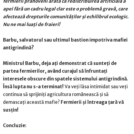
fermierii prahoveni arată că redistribuirea artificială a
apei fără un cadru legal clar este o problemă gravă, care
afectează drepturile comunităților și echilibrul ecologic.
Nu ne mai luați de fraieri!
Barbu, salvatorul sau ultimul bastion impotriva mafiei
antigrindină?
Ministrul Barbu, deja ați demonstrat că sunteți de
partea fermierilor, având curajul să înfruntați
interesele obscure din spatele sistemului antigrindină.
Însă lupta nu s-a terminat!
Va veți lăsa intimidat sau veți
continua să sprijiniți agricultura românească și să
demascați această mafie?
Fermierii și întreaga țară vă
susțin!
Concluzie: