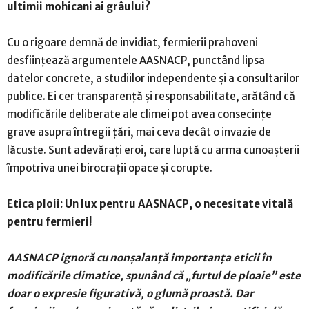
ultimii mohicani ai grâului?
Cu o rigoare demnă de invidiat, fermierii prahoveni
desființează argumentele AASNACP, punctând lipsa
datelor concrete, a studiilor independente și a consultarilor
publice. Ei cer transparență și responsabilitate, arătând că
modificările deliberate ale climei pot avea consecințe
grave asupra întregii țări, mai ceva decât o invazie de
lăcuste. Sunt adevărați eroi, care luptă cu arma cunoașterii
împotriva unei birocrații opace și corupte.
Etica ploii: Un lux pentru AASNACP, o necesitate vitală
pentru fermieri!
AASNACP ignoră cu nonșalanță importanța eticii în
modificările climatice, spunând că „furtul de ploaie” este
doar o expresie figurativă, o glumă proastă. Dar