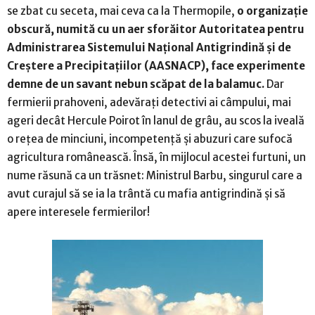
se zbat cu seceta, mai ceva ca la Thermopile,
o organizație
obscură, numită cu un aer sforăitor Autoritatea pentru
Administrarea Sistemului Național Antigrindină și de
Creștere a Precipitațiilor (AASNACP), face experimente
demne de un savant nebun scăpat de la balamuc.
Dar
fermierii prahoveni, adevărați detectivi ai câmpului, mai
ageri decât Hercule Poirot în lanul de grâu, au scos la iveală
o rețea de minciuni, incompetență și abuzuri care sufocă
agricultura românească. Însă, în mijlocul acestei furtuni, un
nume răsună ca un trăsnet: Ministrul Barbu, singurul care a
avut curajul să se ia la trântă cu mafia antigrindină și să
apere interesele fermierilor!