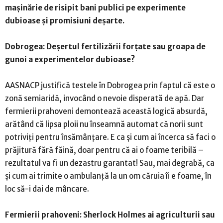
mașinărie de risipit bani publici pe experimente
dubioase și promisiuni deșarte.
Dobrogea: Deșertul fertilizării forțate sau groapa de
gunoi a experimentelor dubioase?
AASNACP justifică testele în Dobrogea prin faptul că este o
zonă semiaridă, invocând o nevoie disperată de apă. Dar
fermierii prahoveni demontează această logică absurdă,
arătând că lipsa ploii nu înseamnă automat că norii sunt
potriviți pentru însămânțare. E ca și cum ai încerca să faci o
prăjitură fără făină, doar pentru că ai o foame teribilă –
rezultatul va fi un dezastru garantat! Sau, mai degrabă, ca
și cum ai trimite o ambulanță la un om căruia îi e foame, în
loc să-i dai de mâncare.
Fermierii prahoveni: Sherlock Holmes ai agriculturii sau