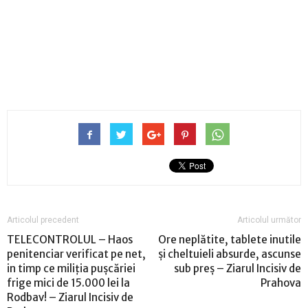
Articolul precedent
Articolul următor
TELECONTROLUL – Haos
Ore neplătite, tablete inutile
penitenciar verificat pe net,
și cheltuieli absurde, ascunse
in timp ce miliția pușcăriei
sub preș – Ziarul Incisiv de
frige mici de 15.000 lei la
Prahova
Rodbav! – Ziarul Incisiv de