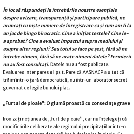
În loc să răspundeți la întrebările noastre esențiale
despre avizare, transparență și participare publică, ne
aruncați cu niște numere de înregistrare ca și cum am fi la
un joc de bingo birocratic. Cine a inițiat testele? Cine le-
a aprobat? Cine a evaluat impactul asupra mediului și
asupra altor regiuni? Sau totul se face pe șest, fără să ne
întrebe nimeni, fără să ne arate nimeni datele? Fermierii
nu au fost consultați.
Datele nu au fost publicate.
Evaluarea inter pares a lipsit. Pare că AASNACP a uitat că
trăim într-o țară democratică, nu într-un laborator secret
guvernat de legile bunului plac.
„Furtul de ploaie”: O glumă proastă cu consecințe grave
Ironizați noțiunea de „furt de ploaie”, dar nu înțelegeți că
modificările deliberate ale regimului precipitațiilor într-o