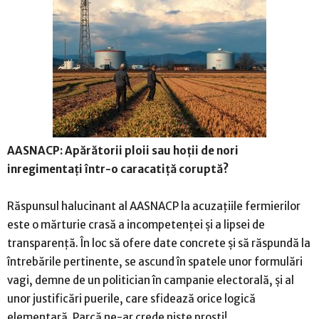
AASNACP: Apărătorii ploii sau hoții de nori
inregimentați într-o caracatiță coruptă?
Răspunsul halucinant al AASNACP la acuzațiile fermierilor
este o mărturie crasă a incompetenței și a lipsei de
transparență. În loc să ofere date concrete și să răspundă la
întrebările pertinente, se ascund în spatele unor formulări
vagi, demne de un politician în campanie electorală, și al
unor justificări puerile, care sfidează orice logică
elementară. Parcă ne-ar crede niște proști!