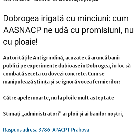
Dobrogea irigată cu minciuni: cum
AASNACP ne udă cu promisiuni, nu
cu ploaie!
Autoritățile Antigrindină, acuzate că aruncă banii
publici pe experimente dubioase în Dobrogea, în loc să
combată seceta cu dovezi concrete. Cum se
manipulează știința și se ignoră vocea fermierilor:
Către apele moarte, nu la ploile mult așteptate
Stimați „administratori” ai ploii și ai banilor noștri
,
Raspuns adresa 3786-APACPT Prahova