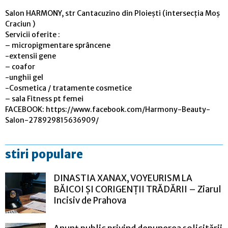
Salon HARMONY, str Cantacuzino din Ploiești (intersecția Moș
Craciun )
Servicii oferite :
– micropigmentare sprâncene
-extensii gene
– coafor
-unghii gel
-Cosmetica / tratamente cosmetice
– sala Fitness pt femei
FACEBOOK: https://www.facebook.com/Harmony-Beauty-
Salon-278929815636909/
stiri populare
DINASTIA XANAX, VOYEURISM LA
BĂICOI ȘI CORIGENȚII TRĂDĂRII – Ziarul
Incisiv de Prahova