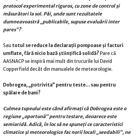
protocol experimental riguros, cu zone de control și
măsurători la sol. Păi, unde sunt rezultatele
dumneavoastră „publicabile, supuse evaluării inter
pares”?
Sau
totul se reduce la declarații pompoase și facturi
umflate, fără nicio bază științifică solidă?
Pare că
AASNACP se inspiră mai mult din trucurile lui David
Copperfield decât din manualele de meteorologie.
Dobrogea, „potrivita” pentru teste… sau pentru
spălare de bani?
Culmea tupeului este când afirmați că Dobrogea este o
regiune „oportună” pentru testare, deoarece este
semiaridă. Adică, în loc să ne spuneți ce caracteristici
climatice și meteorologice fac norii locali „seedabili”, ne