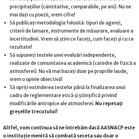
precipitațiilor (cantitative, comparabile, pe ani). Nu ne
mai dați cu poezii, vrem cifre!
Să publicați metodologia folosită: tipuri de agenți,
criterii de lansare, instrumente de măsurare, evaluare a
incertitudinii. Vrem să știm ce faceți, cum faceți și cu ce
rezultate!
Să supuneți testele unei evaluări independente,
realizate de comunitatea academică (catedre de fizică a
atmosferei). Nu vă mai bazați doar pe propriile laude,
vrem o opinie obiectivă!
Să opriți extinderea testelor până la finalizarea unui
cadru de reglementare etică și științifică privind
modificările antropice ale atmosferei.
Nu repetați
greșelile trecutului!
Altfel, vom continua să ne întrebăm dacă AASNACP este
o instituție menită să combată seceta sau doar o