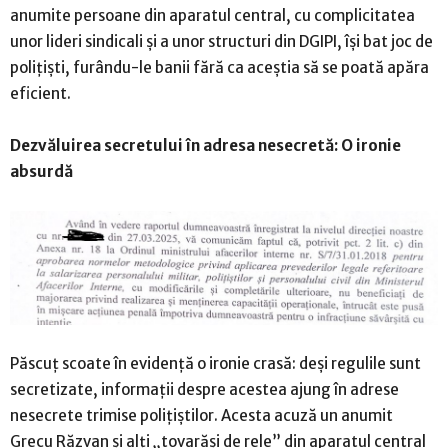
anumite persoane din aparatul central, cu complicitatea
unor lideri sindicali și a unor structuri din DGIPI, își bat joc de
polițiști, furându-le banii fără ca aceștia să se poată apăra
eficient.
Dezvăluirea secretului în adresa nesecretă: O ironie
absurdă
Păscuț scoate în evidență o ironie crasă: deși regulile sunt
secretizate, informații despre acestea ajung în adrese
nesecrete trimise polițiștilor. Acesta acuză un anumit
Grecu Răzvan și alți „tovarăși de rele” din aparatul central