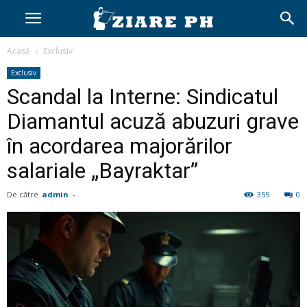
Acasă
Exclusiv
Exclusiv
Scandal la Interne: Sindicatul
Diamantul acuză abuzuri grave
în acordarea majorărilor
salariale „Bayraktar”
De către
admin
-
355
0