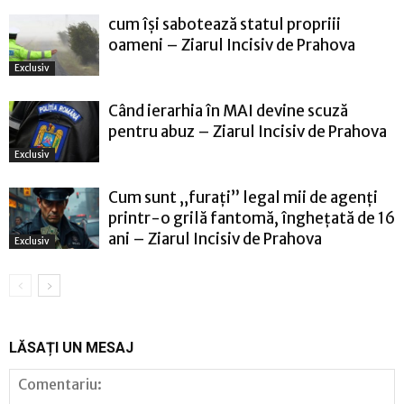
cum își sabotează statul propriii
oameni – Ziarul Incisiv de Prahova
Exclusiv
Când ierarhia în MAI devine scuză
pentru abuz – Ziarul Incisiv de Prahova
Exclusiv
Cum sunt „furați” legal mii de agenți
printr-o grilă fantomă, înghețată de 16
ani – Ziarul Incisiv de Prahova
Exclusiv
LĂSAȚI UN MESAJ