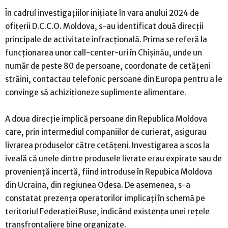
În cadrul investigațiilor inițiate în vara anului 2024 de
ofițerii D.C.C.O. Moldova, s-au identificat două direcții
principale de activitate infracțională. Prima se referă la
funcționarea unor call-center-uri în Chișinău, unde un
număr de peste 80 de persoane, coordonate de cetățeni
străini, contactau telefonic persoane din Europa pentru a le
convinge să achiziționeze suplimente alimentare.
A doua direcție implică persoane din Republica Moldova
care, prin intermediul companiilor de curierat, asigurau
livrarea produselor către cetățeni. Investigarea a scos la
iveală că unele dintre produsele livrate erau expirate sau de
proveniență incertă, fiind introduse în Repubica Moldova
din Ucraina, din regiunea Odesa. De asemenea, s-a
constatat prezența operatorilor implicați în schemă pe
teritoriul Federației Ruse, indicând existența unei rețele
transfrontaliere bine organizate.