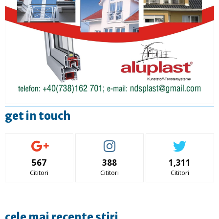
get in touch
567
388
1,311
Cititori
Cititori
Cititori
cele mai recente stiri