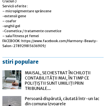
Craciun )
Servicii oferite :
– micropigmentare sprâncene
-extensii gene
– coafor
-unghii gel
-Cosmetica / tratamente cosmetice
– sala Fitness pt femei
FACEBOOK: https://www.facebook.com/Harmony-Beauty-
Salon-278929815636909/
stiri populare
MAISAL, SECHESTRAT ÎN CHILOȚII
CONTABILITĂȚII MAI, ÎN TIMP CE
POLIȚIȘTII SUNT UMILIȚI PRIN
TRIBUNALE...
Persoană dispărută, căutată într-un lac
din comuna Izvoarele