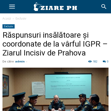
Acasă
Exclusiv
Exclusiv
Răspunsuri insălătoare și
coordonate de la vârful IGPR –
Ziarul Incisiv de Prahova
De către
admin
-
182
0