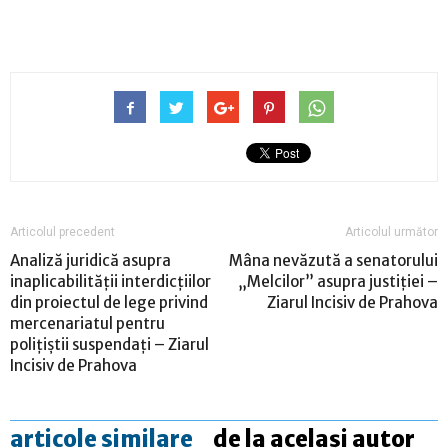
Articolul precedent
Articolul următor
Analiză juridică asupra
Mâna nevăzută a senatorului
inaplicabilității interdicțiilor
„Melcilor” asupra justiției –
din proiectul de lege privind
Ziarul Incisiv de Prahova
mercenariatul pentru
polițiștii suspendați – Ziarul
Incisiv de Prahova
articole similare
de la același autor