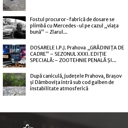
Fostul procuror-fabrică de dosare se
plimbă cu Mercedes-ul pe cazul „viața
bună” – Ziarul...
DOSARELE I.P.J. Prahova „GRĂDINIȚA DE
CADRE” – SEZONUL XXXI. EDIȚIE
SPECIALĂ:– ZOOTEHNIE PENALĂ ȘI...
După caniculă, județele Prahova, Brașov
și Dâmbovița intră sub cod galben de
instabilitate atmosferică