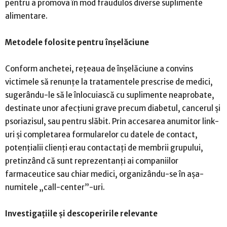
pentru a promova în mod fraudulos diverse suplimente
alimentare.
Metodele folosite pentru înșelăciune
Conform anchetei, rețeaua de înșelăciune a convins
victimele să renunțe la tratamentele prescrise de medici,
sugerându-le să le înlocuiască cu suplimente neaprobate,
destinate unor afecțiuni grave precum diabetul, cancerul și
psoriazisul, sau pentru slăbit. Prin accesarea anumitor link-
uri și completarea formularelor cu datele de contact,
potențialii clienți erau contactați de membrii grupului,
pretinzând că sunt reprezentanți ai companiilor
farmaceutice sau chiar medici, organizându-se în așa-
numitele „call-center”-uri.
Investigațiile și descoperirile relevante