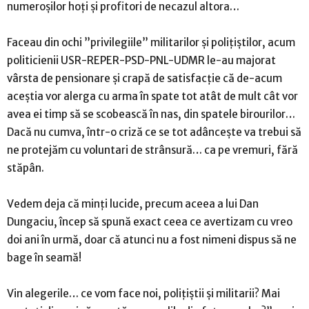
numeroșilor hoți și profitori de necazul altora…
Faceau din ochi ”privilegiile” militarilor și polițiștilor, acum
politicienii USR-REPER-PSD-PNL-UDMR le-au majorat
vârsta de pensionare și crapă de satisfacție că de-acum
aceștia vor alerga cu arma în spate tot atât de mult cât vor
avea ei timp să se scobească în nas, din spatele birourilor…
Dacă nu cumva, într-o criză ce se tot adâncește va trebui să
ne protejăm cu voluntari de strânsură… ca pe vremuri, fără
stăpân.
Vedem deja că minți lucide, precum aceea a lui Dan
Dungaciu, încep să spună exact ceea ce avertizam cu vreo
doi ani în urmă, doar că atunci nu a fost nimeni dispus să ne
bage în seamă!
Vin alegerile… ce vom face noi, polițiștii și militarii? Mai