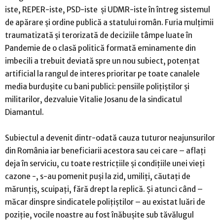
iste, REPER-iste, PSD-iste și UDMR-iste în întreg sistemul
de apărare și ordine publică a statului român. Furia mulțimii
traumatizată și terorizată de deciziile tâmpe luate în
Pandemie de o clasă politică formată eminamente din
imbecili a trebuit deviată spre un nou subiect, potențat
artificial la rangul de interes prioritar pe toate canalele
media burdușite cu bani publici: pensiile polițiștilor și
militarilor, dezvaluie Vitalie Josanu de la sindicatul
Diamantul.
Subiectul a devenit dintr-odată cauza tuturor neajunsurilor
din România iar beneficiarii acestora sau cei care – aflați
deja în serviciu, cu toate restricțiile și condițiile unei vieți
cazone -, s-au pomenit puși la zid, umiliți, căutați de
mărunțiș, scuipați, fără drept la replică. Și atunci când –
măcar dinspre sindicatele polițiștilor – au existat luări de
poziție, vocile noastre au fost înăbușite sub tăvălugul