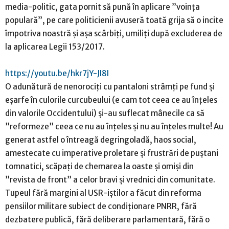
media-politic, gata pornit să pună în aplicare ”voința
populară”, pe care politicienii avuseră toată grija să o incite
împotriva noastră și așa scârbiți, umiliți după excluderea de
la aplicarea Legii 153/2017.
https://youtu.be/hkr7jY-JI8I
O adunătură de nenorociți cu pantaloni strâmți pe fund și
eșarfe în culorile curcubeului (e cam tot ceea ce au înțeles
din valorile Occidentului) și-au suflecat mânecile ca să
”reformeze” ceea ce nu au înțeles și nu au înțeles multe! Au
generat astfel o întreagă degringoladă, haos social,
amestecate cu imperative proletare și frustrări de puștani
tomnatici, scăpați de chemarea la oaste și omiși din
”revista de front” a celor bravi și vrednici din comunitate.
Tupeul fără margini al USR-iștilor a făcut din reforma
pensiilor militare subiect de condiționare PNRR, fără
dezbatere publică, fără deliberare parlamentară, fără o