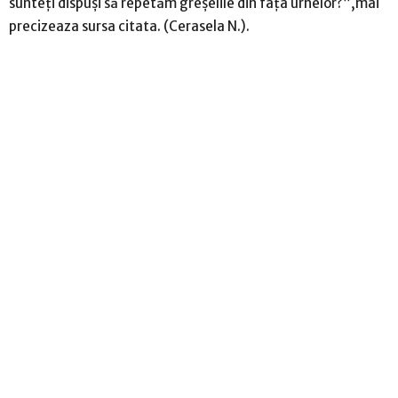
sunteți dispuși să repetăm greșelile din fața urnelor?”,mai
precizeaza sursa citata. (Cerasela N.).