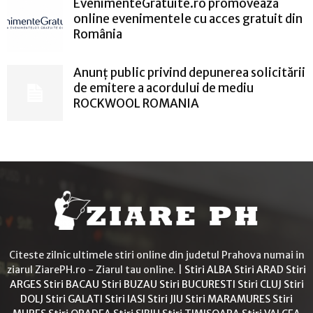
EvenimenteGratuite.ro promovează
online evenimentele cu acces gratuit din
România
Anunț public privind depunerea solicitării
de emitere a acordului de mediu
ROCKWOOL ROMANIA
Citeste zilnic ultimele stiri online din judetul Prahova numai in
ziarul ZiarePH.ro - Ziarul tau online. |
Stiri ALBA
Stiri ARAD
Stiri
ARGES
Stiri BACAU
Stiri BUZAU
Stiri BUCURESTI
Stiri CLUJ
Stiri
DOLJ
Stiri GALATI
Stiri IASI
Stiri JIU
Stiri MARAMURES
Stiri