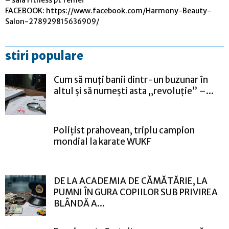
– sala Fitness pt femei
FACEBOOK: https://www.facebook.com/Harmony-Beauty-
Salon-278929815636909/
stiri populare
Cum să muți banii dintr-un buzunar în
altul și să numești asta „revoluție” –...
Polițist prahovean, triplu campion
mondial la karate WUKF
DE LA ACADEMIA DE CĂMĂTĂRIE, LA
PUMNI ÎN GURA COPIILOR SUB PRIVIREA
BLÂNDĂ A...