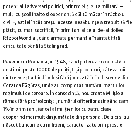
potențialii adversari politici, printre ei și elita militară –
mulți cu școli înalte și experiență călită măcar în războiul
civil -, astfel încât prețul acestei nesăbuințe a trebuit să fie
plătit, cu mari sacrificii, în primii ani ai celui de-al doilea
Război Mondial, când armata germană a înaintat fără
dificultate până la Stalingrad.
Revenim în România, în 1948, când puterea comunistă a
destituit peste 10000 de polițiști și procurori, câteva mii
dintre aceștia fiind închiși fără judecată în închisoarea din
Cetatea Făgăraș, unde au completat numărul martirilor
regimului de teroare. În consecință, nou creata Miliție a
rămas fără profesioniști, numărul ofițerilor atingând cam
1% în primii ani, iar cel al milițienilor cu patru clase
acoperind mai mult din jumătate din personal. De aici s-au
născut bancurile cu milițieni, caracterizate prin prostie!