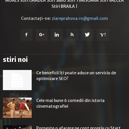
MURES
Stiri ORADEA
Stiri SIBIU
Stiri TIMISOARA
Stiri VALCEA
Stiri BRAILA
|
Contactați-ne:
ziareprahova.ro@gmail.com
stiri noi
Ce beneficii îți poate aduce un serviciu de
optimizare SEO?
Cele mai bune 6 comedii din istoria
cinematografiei
Porneste o afacere pe cont propriu cu Start