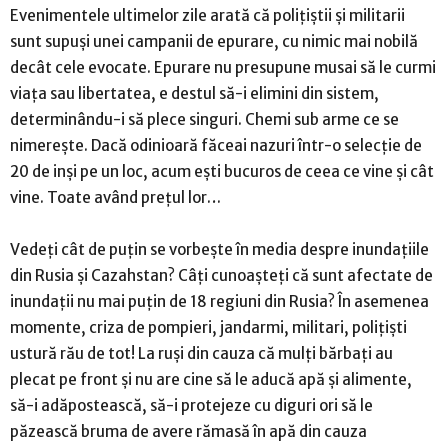
Evenimentele ultimelor zile arată că polițiștii și militarii
sunt supuși unei campanii de epurare, cu nimic mai nobilă
decât cele evocate. Epurare nu presupune musai să le curmi
viața sau libertatea, e destul să-i elimini din sistem,
determinându-i să plece singuri. Chemi sub arme ce se
nimerește. Dacă odinioară făceai nazuri într-o selecție de
20 de inși pe un loc, acum ești bucuros de ceea ce vine și cât
vine. Toate având prețul lor…
Vedeți cât de puțin se vorbește în media despre inundațiile
din Rusia și Cazahstan? Câți cunoașteți că sunt afectate de
inundații nu mai puțin de 18 regiuni din Rusia? În asemenea
momente, criza de pompieri, jandarmi, militari, polițiști
ustură rău de tot! La ruși din cauza că mulți bărbați au
plecat pe front și nu are cine să le aducă apă și alimente,
să-i adăpostească, să-i protejeze cu diguri ori să le
păzească bruma de avere rămasă în apă din cauza