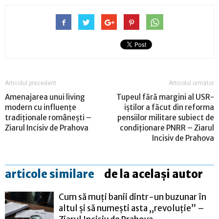
Articolul precedent
Articolul următor
Amenajarea unui living
Tupeul fără margini al USR-
modern cu influențe
iștilor a făcut din reforma
tradiționale românești –
pensiilor militare subiect de
Ziarul Incisiv de Prahova
condiționare PNRR – Ziarul
Incisiv de Prahova
articole similare
de la același autor
Cum să muți banii dintr-un buzunar în
altul și să numești asta „revoluție” –