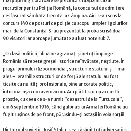
mai puțin îngrijorătoare se prezintă situația în cazul
recruților pentru Poliția Română, la concursul de admitere
desfășurat sâmbăta trecută la Câmpina. Aici s-au scos la
concurs 140 de posturi de poliție cu scopul umplerii golurilor
mari de la Constanța. S-au prezentat la proba scrisă doar
90 visători iar aproape jumătate au luat note sub 7.
„O clasă politică, plină ne agramați și netoți împinge
România să repete greșeli istorice neînvățate, neștiute. În
pragul primului război mondial, structurile statului și – mai
ales – ierarhiile structurilor de forță ale statului au fost
ticsite cu nulități profesionale, bine ancorate politic,
întocmai așa cum avem acum. Am plătit scump această
prostie, cu ceea ce s-a numit ”dezastrul de la Turtucaia”,
din 6 septembrie 1916, când galonați ai Armatei Române au
fugit rușinos de pe front, părăsindu-și ostașii în voia sorții!
Dictatorul sovietic, Iosif Stalin, și-a căsăpit toți adversarii și