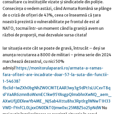
consultare cu instituțiile vizate și sindicatele din poliție.
Consecința o vedem astăzi, când Armata Română se plânge
de o criză de ofițeri de 43%, ceea ce înseamnă că țara
noastră prezintă o vulnerabilitate pe frontul de est al
NATO, tocmai într-un moment când la graniță avem un
război de proporții, mai dezvaluie sursa citata!
Iar situația este cât se poate de gravă, întrucât – deși se
anunța recrutarea a 8000 de militari – prima serie din 2024
marchează dezastrul, cu nici 50%
admiși!
https://monitorulapararii.ro/armata-a-ramas-
fara-ofiteri-are-incadrate-doar-57-la-suta-din-functii-
1-54638?
fbclid=IwZXh0bgNhZW0CMTEAAR3wy3g9dPt1sLUCxvT8q
sFVaAR6zmn8oWxmEC1kw95YAsgpQlmxbhnXwNQ_aem_
AXwUfjJDDlewYb4ME_NJSab4Xttu8hx3RptlrglWNwT1H33
VWD-fYnfCL0LjxxON0DkT0Jmw0xc25MBZSo25pNdW
Nu