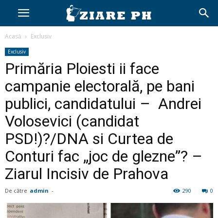
Acasă
Exclusiv
Exclusiv
Primăria Ploiesti ii face
campanie electorală, pe bani
publici, candidatului – Andrei
Volosevici (candidat
PSD!)?/DNA si Curtea de
Conturi fac „joc de glezne”? –
Ziarul Incisiv de Prahova
De către
admin
-
290
0