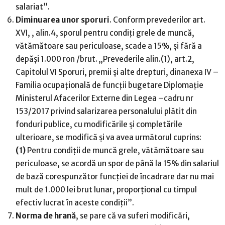
salariat”.
Diminuarea unor sporuri
. Conform prevederilor art.
XVI, , alin.4, sporul pentru condiți grele de muncă,
vătămătoare sau periculoase, scade a 15%, și fără a
depăși 1.000 ron /brut. „Prevederile alin.(1), art.2,
Capitolul VI Sporuri, premii și alte drepturi, dinanexa IV –
Familia ocupațională de funcții bugetare Diplomație
Ministerul Afacerilor Externe din Legea –cadru nr
153/2017 privind salarizarea personalului plătit din
fonduri publice, cu modificările și completările
ulterioare, se modifică și va avea următorul cuprins:
(1)
Pentru condiții de muncă grele, vătămătoare sau
periculoase, se acordă un spor de până la 15% din salariul
de bază corespunzător funcției de încadrare dar nu mai
mult de 1.000 lei brut lunar, proporțional cu timpul
efectiv lucrat în aceste condiții”.
Norma de hrană
, se pare că va suferi modificări,