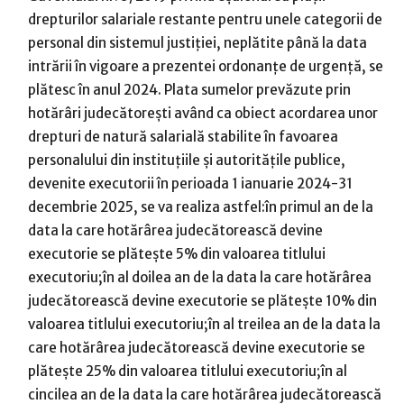
drepturilor salariale restante pentru unele categorii de
personal din sistemul justiţiei, neplătite până la data
intrării în vigoare a prezentei ordonanțe de urgență, se
plătesc în anul 2024. Plata sumelor prevăzute prin
hotărâri judecătoreşti având ca obiect acordarea unor
drepturi de natură salarială stabilite în favoarea
personalului din instituţiile şi autorităţile publice,
devenite executorii în perioada 1 ianuarie 2024-31
decembrie 2025, se va realiza astfel:în primul an de la
data la care hotărârea judecătorească devine
executorie se plăteşte 5% din valoarea titlului
executoriu;în al doilea an de la data la care hotărârea
judecătorească devine executorie se plăteşte 10% din
valoarea titlului executoriu;în al treilea an de la data la
care hotărârea judecătorească devine executorie se
plăteşte 25% din valoarea titlului executoriu;în al
cincilea an de la data la care hotărârea judecătorească