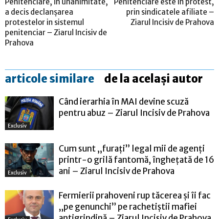
Penitenciare, in unanimitate,
Penitenciare este in protest,
a decis declanșarea
prin sindicatele afiliate –
protestelor in sistemul
Ziarul Incisiv de Prahova
penitenciar – Ziarul Incisiv de
Prahova
articole similare
de la același autor
Când ierarhia în MAI devine scuză
pentru abuz – Ziarul Incisiv de Prahova
Exclusiv
Cum sunt „furați” legal mii de agenți
printr-o grilă fantomă, înghețată de 16
ani – Ziarul Incisiv de Prahova
Exclusiv
Fermierii prahoveni rup tăcerea și îi fac
„pe genunchi” pe rachetiștii mafiei
antigrindină – Ziarul Incisiv de Prahova