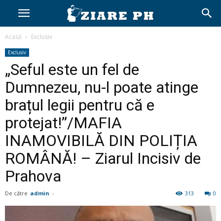
Acasă
Exclusiv
Exclusiv
„Seful este un fel de
Dumnezeu, nu-l poate atinge
brațul legii pentru că e
protejat!”/MAFIA
INAMOVIBILĂ DIN POLIȚIA
ROMÂNĂ! – Ziarul Incisiv de
Prahova
De către
admin
-
313
0