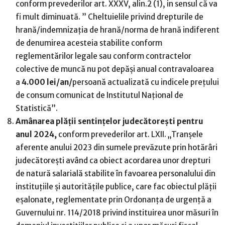
conform prevederilor art. XXXV, alin.2 (1), in sensul că va
fi mult diminuată. ” Cheltuielile privind drepturile de
hrană/indemnizația de hrană/norma de hrană indiferent
de denumirea acesteia stabilite conform
reglementărilor legale sau conform contractelor
colective de muncă nu pot depăși anual contravaloarea
a
4.000 lei/an/
persoană actualizată cu indicele prețului
de consum comunicat de Institutul Național de
Statistică”.
Amânarea plății sentințelor judecătorești pentru
anul 2024,
conform prevederilor art. LXII. „Tranșele
aferente anului 2023 din sumele prevăzute prin hotărâri
judecătoreşti având ca obiect acordarea unor drepturi
de natură salarială stabilite în favoarea personalului din
instituţiile şi autorităţile publice, care fac obiectul plății
eșalonate, reglementate prin Ordonanţa de urgenţă a
Guvernului nr. 114/2018 privind instituirea unor măsuri în