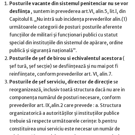
Posturile vacante din sistemul penitenciar nu se vor
desființa
, suntem in prevederea art.VI, alin.5, lit.l, din
Capitolul II. „Nu intră sub incidența prevederilor alin.(1)
următoarele categorii de posturi: posturile aferente
funcțiilor de militari și funcționari publici cu statut
special din instituțiile din sistemul de apărare, ordine
publică și siguranță națională”.
Posturile de șef de birou si echivalentul acestora
(
șef tură, șef secție) se desființează și nu mai pot fi
reinființate, conform prevederilor art. VI, alin.7.
Posturile de șef serviciu, director de direcție
se
reorganizează, inclusiv toată structura dacă nu are in
componența numărul de posturi necesare, conform
prevederilor art. IX,alin.2 care prevede : a. Structura
organizatorică a autorităților și instituțiilor publice
trebuie să respecte următoarele cerințe: b.pentru
constituirea unui serviciu este necesar un număr de