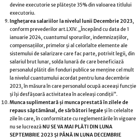
devine executorie se plăteşte 35% din valoarea titlului
executoriu.
Inghețarea salariilor la nivelul lunii Decembrie 2023
,
conform prevederilor art.LXIV. „Începând cu data de 1
ianuarie 2024, cuantumul sporurilor, indemnizaţiilor,
compensaţiilor, primelor şi al celorlalte elemente ale
sistemului de salarizare care fac parte, potrivit legii, din
salariul brut lunar, solda lunară de care beneficiază
personalul plătit din fonduri publice se menţine cel mult
la nivelul cuantumului acordat pentru luna decembrie
2023, în măsura în care personalul ocupă aceeaşi funcţie
şi îşi desfăşoară activitatea în aceleaşi condiţii”.
Munca suplimentară și munca prestată în zilele de
repaus săptămânal, de sărbători legale
şi în celelalte
zile în care, în conformitate cu reglementările în vigoare
nu se lucrează
NU SE VA MAI PLĂTI DIN LUNA
SEPTEMBRIE 2023 ȘI PÂNĂ IN LUNA DECEMBRIE