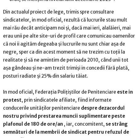
Din actualul proiect de lege, trimis spre consultare
sindicatelor, in mod oficial, rezultă că lucrurile stau mult
mai rău decât anticipam noi și, dacă mai ieri, alalăieri, mai
erau unii pe alte site-uri de profil care comunicau oamenilor
că noi ii agităm degeaba și lucrurile nu sunt chiar așa de
negre, sper ca din acest moment să ne trezim cu toții la
realitate și să ne amintim de perioada 2010, când unii tot
așa gândeau și ne-am trezit trimiși in concedii fără plată,
posturi radiate și 25% din salariu tăiat.
In mod oficial, Federația Polițiștilor de Penitenciare
este in
protest
, prin sindicatele afiliate, fiind informate
conducerile unităților penitenciare
despre dezacordul
nostru privind prestarea muncii suplimentare peste
plafonul de 180 de ore/an
, iar, concomitent,
se strâng
semnături de la membrii de sindicat pentru refuzul de