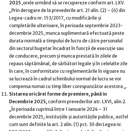
2025
,orele urmând să se recupereze conform art. LXV.
„Prin derogare de la prevederile art. 21 alin. (2) – (6) din
Legea-cadru nr. 153/2017, cu modificările şi
completările ulterioare, în perioada septembrie 2023-
decembrie 2025, munca suplimentară efectuată peste
durata normală a timpului de lucru de către personalul
din sectorul bugetar încadrat în funcţii de execuţie sau
de conducere, precum şi munca prestată în zilele de
repaus săptămânal, de sărbători legale şi în celelalte zile
în care, în conformitate cu reglementările în vigoare nu
se lucrează în cadrul schimbului normal de lucru se vor
compensa numai cu timp liber corespunzător acestora „.
Sistarea oricărei forme de premiere, până in
Decembrie 2025,
conform prevederilor atr. LXVI, alin.2.
„În perioada cuprinsă între 1 ianuarie 2024 – 31
decembrie 2025, instituţiile şi autorităţile publice, astfel
cum sunt definite la art. 2 alin. (1) pct. 30 din Legea nr.