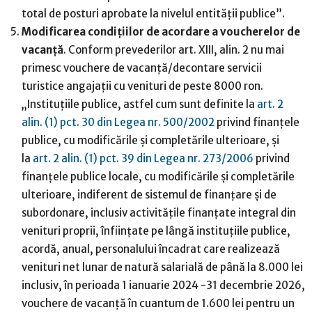
total de posturi aprobate la nivelul entității publice”.
Modificarea condițiilor de acordare a voucherelor de
vacanță
. Conform prevederilor art. XIII, alin. 2 nu mai
primesc vouchere de vacanță/decontare servicii
turistice angajații cu venituri de peste 8000 ron.
„Instituțiile publice, astfel cum sunt definite la
art. 2
alin. (1) pct. 30 din
Legea nr. 500/2002
privind finanțele
publice, cu modificările și completările ulterioare, și
la
art. 2 alin. (1) pct. 39 din Legea nr. 273/2006
privind
finanțele publice locale, cu modificările și completările
ulterioare, indiferent de sistemul de finanțare și de
subordonare, inclusiv activitățile finanțate integral din
venituri proprii, înființate pe lângă instituțiile publice,
acordă, anual, personalului încadrat care realizează
venituri net lunar de natură salarială de până la 8.000 lei
inclusiv, în perioada 1 ianuarie 2024 -31 decembrie 2026,
vouchere de vacanță în cuantum de 1.600 lei pentru un