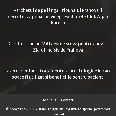
Parchetul de pe lângă Tribunalul Prahova îl
cercetează penal pe vicepreședintele Club Alpin
Român
Când ierarhia în MAI devine scuză pentru abuz –
Ziarul Incisiv de Prahova
Laserul dentar – tratamente stomatologice in care
poate fi utilizat si beneficiile pentru pacienti
About Us
Contact
© Copyright 2017 - ZiarePH.ro|
sprunki-pyramixed
|
sprunki pyramixed
finished