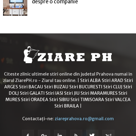
despre o companie
Citeste zilnic ultimele stiri online din judetul Prahova numai in
ziarul ZiarePH.ro - Ziarul tau online. |
Stiri ALBA
Stiri ARAD
Stiri
ARGES
Stiri BACAU
Stiri BUZAU
Stiri BUCURESTI
Stiri CLUJ
Stiri
DOLJ
Stiri GALATI
Stiri IASI
Stiri JIU
Stiri MARAMURES
Stiri
MURES
Stiri ORADEA
Stiri SIBIU
Stiri TIMISOARA
Stiri VALCEA
Stiri BRAILA
|
Contactați-ne:
ziareprahova.ro@gmail.com