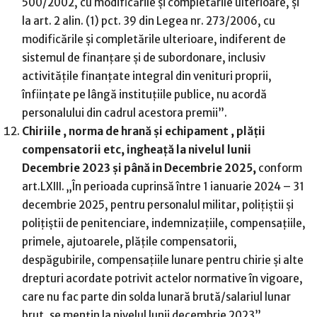
500/2002, cu modificările şi completările ulterioare, şi
la art. 2 alin. (1) pct. 39 din Legea nr. 273/2006, cu
modificările şi completările ulterioare, indiferent de
sistemul de finanţare şi de subordonare, inclusiv
activităţile finanţate integral din venituri proprii,
înfiinţate pe lângă instituţiile publice, nu acordă
personalului din cadrul acestora premii”.
Chiriile , norma de hrană și echipament , plății
compensatorii etc, ingheață la nivelul lunii
Decembrie 2023 și până in Decembrie 2025,
conform
art.LXIII. „În perioada cuprinsă între 1 ianuarie 2024 – 31
decembrie 2025, pentru personalul militar, poliţiştii şi
poliţiştii de penitenciare, indemnizaţiile, compensaţiile,
primele, ajutoarele, plăţile compensatorii,
despăgubirile, compensaţiile lunare pentru chirie şi alte
drepturi acordate potrivit actelor normative în vigoare,
care nu fac parte din solda lunară brută/salariul lunar
brut, se menţin la nivelul lunii decembrie 2023”.