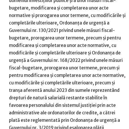
domeniul investiţiilor publice şi a unor măsuri fiscal-
bugetare, modificarea şi completarea unor acte
normative şi prorogarea unor termene, cu modificările și
completările ulterioare, Ordonanţa de urgenţă a
Guvernului nr. 130/2021 privind unele măsuri fiscal-
bugetare, prorogarea unor termene, precum şi pentru
modificarea şi completarea unor acte normative, cu
modificările şi completările ulterioare și Ordonanţa de
urgenţă a Guvernului nr. 168/2022 privind unele măsuri
fiscal-bugetare, prorogarea unor termene, precum şi
pentru modificarea şi completarea unor acte normative,
cu modificările şi completările ulterioare, precum și
tranșa aferentă anului 2023 din sumele reprezentând
drepturi de natură salarială restante stabilite în
favoarea personalului din sistemul justiţiei prin acte
administrative ale ordonatorilor de credite, a cătrei
plată este reglementată prin Ordonanţa de urgenţă a
Guvernului nr. 3/2019 privind eşalonarea plăţii