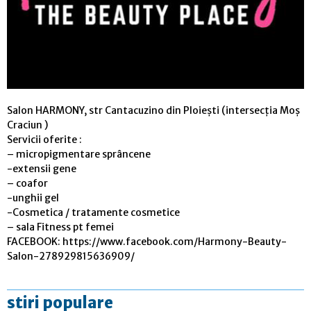
Salon HARMONY, str Cantacuzino din Ploiești (intersecția Moș
Craciun )
Servicii oferite :
– micropigmentare sprâncene
-extensii gene
– coafor
-unghii gel
-Cosmetica / tratamente cosmetice
– sala Fitness pt femei
FACEBOOK: https://www.facebook.com/Harmony-Beauty-
Salon-278929815636909/
stiri populare