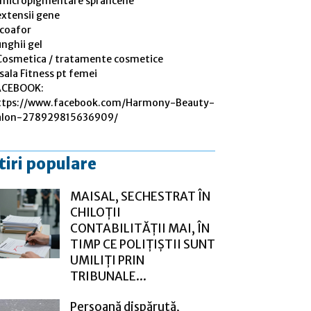
 micropigmentare sprâncene
extensii gene
 coafor
nghii gel
Cosmetica / tratamente cosmetice
sala Fitness pt femei
ACEBOOK:
ttps://www.facebook.com/Harmony-Beauty-
alon-278929815636909/
tiri populare
MAISAL, SECHESTRAT ÎN
CHILOȚII
CONTABILITĂȚII MAI, ÎN
TIMP CE POLIȚIȘTII SUNT
UMILIȚI PRIN
TRIBUNALE...
Persoană dispărută,