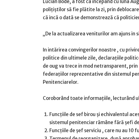
Lucian Bode, a fost ca incepând cu luna Aug
polițiștilor să fie plătite la zi, prin debloca
că incă o dată se demonstrează că politicien
„De la actualizarea veniturilor am ajuns in
In intărirea convingerilor noastre , cu privi
politice din ultimele zile, declarațiile polit
de oug va trece in mod netransparent, prin 
federațiilor reprezentative din sistemul pe
Penitenciarelor.
Coroborând toate informațiile, lecturând ul
Funcțiile de sef birou și echivalentul aces
sistemul penitenciar rămâne fără șefi de t
Funcțiile de șef serviciu , care nu au 10 
Termenul de reorganizare, după aprobar