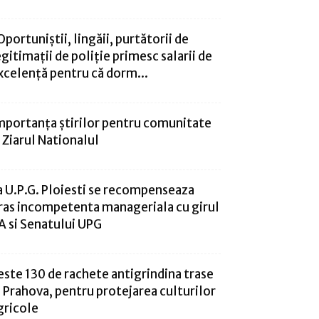
Oportuniștii, lingăii, purtătorii de
egitimații de poliție primesc salarii de
xcelență pentru că dorm...
mportanța știrilor pentru comunitate
 Ziarul Nationalul
a U.P.G. Ploiesti se recompenseaza
ras incompetenta manageriala cu girul
A si Senatului UPG
este 130 de rachete antigrindina trase
n Prahova, pentru protejarea culturilor
gricole