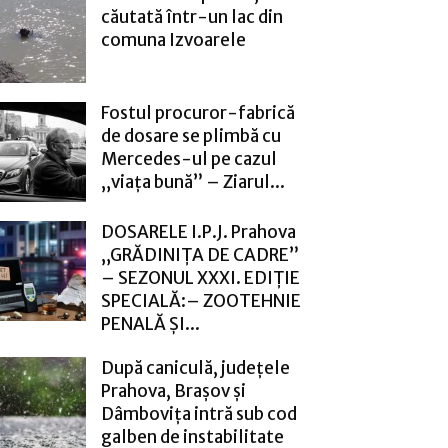
căutată într-un lac din
comuna Izvoarele
Fostul procuror-fabrică
de dosare se plimbă cu
Mercedes-ul pe cazul
„viața bună” – Ziarul...
DOSARELE I.P.J. Prahova
„GRĂDINIȚA DE CADRE”
– SEZONUL XXXI. EDIȚIE
SPECIALĂ:– ZOOTEHNIE
PENALĂ ȘI...
După caniculă, județele
Prahova, Brașov și
Dâmbovița intră sub cod
galben de instabilitate