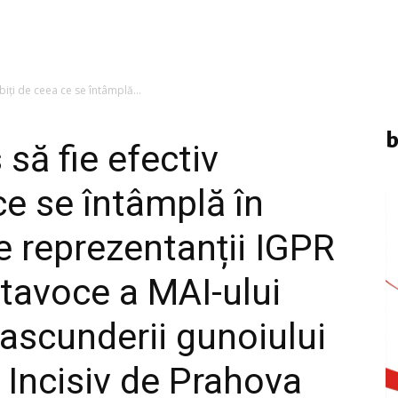
rbiți de ceea ce se întâmplă...
b
s să fie efectiv
ce se întâmplă în
e reprezentanții IGPR
rtavoce a MAI-ului
 ascunderii gunoiului
 Incisiv de Prahova