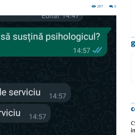
297
0
g
c
C
i