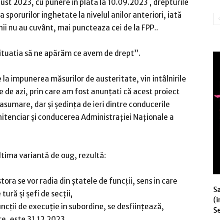
ust 2023, cu punere in plată la 10.09.2023 , drepturile
rea sporurilor inghetate la nivelul anilor anteriori, iată
ii nu au cuvânt, mai puncteaza cei de la FPP..
 situatia să ne apărăm ce avem de drept”.
re la impunerea măsurilor de austeritate, vin intâlnirile
ice de azi, prin care am fost anunțati că acest proiect
asumare, dar și ședința de ieri dintre conducerile
nitenciar și conducerea Administrației Naționale a
tima variantă de oug, rezultă:
tora se vor radia din ștatele de funcții, sens in care
S
ură și șefi de secții,
(i
funcții de execuție in subordine, se desființează,
Se
e, este 31.12.2023,