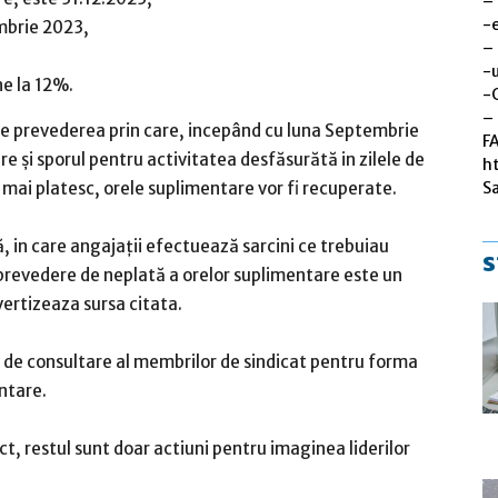
–
-
embrie 2023,
–
-u
e la 12%.
-
– 
te prevederea prin care, incepând cu luna Septembrie
F
e și sporul pentru activitatea desfăsurătă in zilele de
h
S
 mai platesc, orele suplimentare vor fi recuperate.
 in care angajații efectuează sarcini ce trebuiau
s
prevedere de neplată a orelor suplimentare este un
vertizeaza sursa citata.
 de consultare al membrilor de sindicat pentru forma
ntare.
ct, restul sunt doar actiuni pentru imaginea liderilor