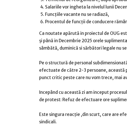
Salariile vor ingheta la nivelul lunii Dec
Funcțiile vacante nu se radiază,
Procentul de funcții de conducere rămân
Ca noutate apărută in proiectul de OUG es
și până in Decembrie 2025 orele suplimentar
sâmbătă, duminică si sărbători legale nu se
Pe o structură de personal subdimensionată,
efectuate de către 2-3 persoane, această 
punct critic peste care nu vom trece, mai a
Incepând cu această zi am inceput procesul
de protest: Refuz de efectuare ore suplime
Este singura reacție ,din scurt, care are efe
sindicali.