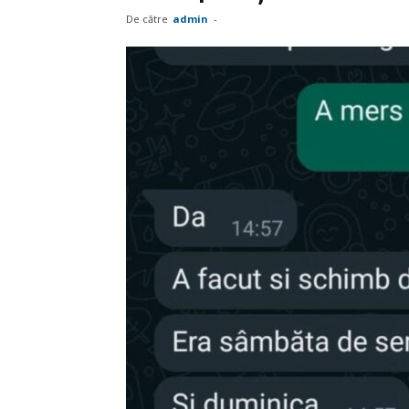
De către
admin
-