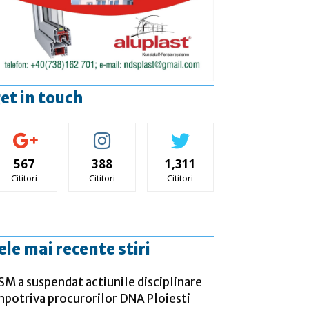
et in touch
567
388
1,311
Cititori
Cititori
Cititori
ele mai recente stiri
SM a suspendat actiunile disciplinare
mpotriva procurorilor DNA Ploiesti