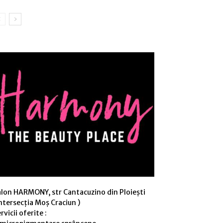
alon HARMONY, str Cantacuzino din Ploiești
ntersecția Moș Craciun )
rvicii oferite :