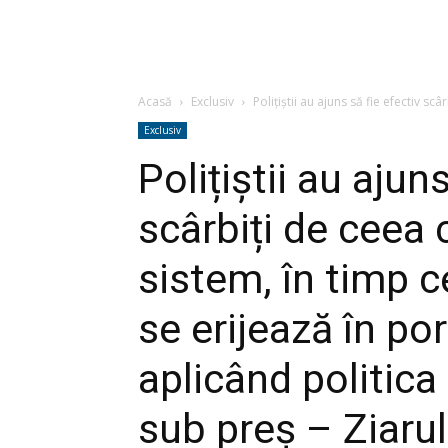
Acasă
Exclusiv
Polițiștii au ajuns să fie efectiv scâ
Exclusiv
Polițiștii au ajun
scârbiți de ceea 
sistem, în timp c
se erijează în po
aplicând politica
sub preș – Ziarul