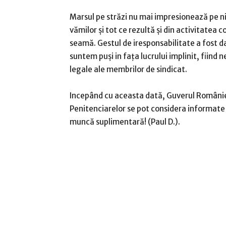
Marsul pe străzi nu mai impresionează pe nim
vămilor și tot ce rezultă și din activitatea co
seamă. Gestul de iresponsabilitate a fost dat
suntem puși in fața lucrului implinit, fiind
legale ale membrilor de sindicat.
Incepând cu aceasta dată, Guverul României/
Penitenciarelor se pot considera informate c
muncă suplimentară! (Paul D.).