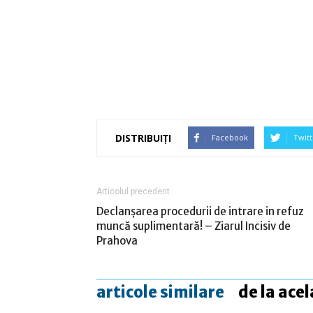
DISTRIBUIȚI
Facebook
Twitt
Articolul precedent
Declanșarea procedurii de intrare in refuz
muncă suplimentară! – Ziarul Incisiv de
Prahova
articole similare
de la acel