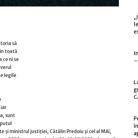
„
l
e
toria să
 in toată
I
 ce ni se
–
uverul
e legile
L
g
C
e
iar
ia, sunt
P
eputul
i
 și ministrul justiției, Cătălin Predoiu și cel al MAI,
a