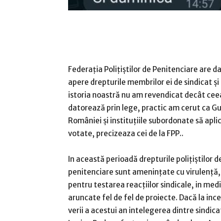
Federația Polițiștilor de Penitenciare are da
apere drepturile membrilor ei de sindicat și
istoria noastră nu am revendicat decât ceea
datorează prin lege, practic am cerut ca G
României și instituțiile subordonate să aplic
votate, precizeaza cei de la FPP..
In această perioadă drepturile polițiștilor d
penitenciare sunt amenințate cu virulență, 
pentru testarea reacțiilor sindicale, in med
aruncate fel de fel de proiecte. Dacă la inc
verii a acestui an intelegerea dintre sindicate