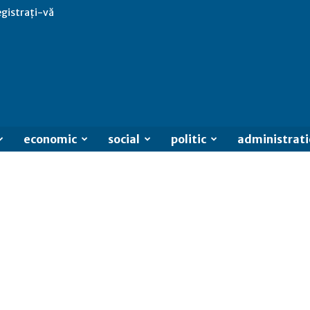
egistrați-vă
economic
social
politic
administrati