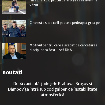
Faza zilei cu o procuroare! Așa ceva n-ai mai
văzut!
Cine este si de ce il paste o pedeapsa grea pe...
Motivul pentru care a scapat de cercetarea
disciplinara fostul sef DNA...
noutati
După caniculă, județele Prahova, Brașov și
Dâmbovița intră sub cod galben de instabilitate
atmosferică