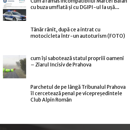
Cum a rămas incompatibilul Marcel Bălan
cu buza umflată și cu DGIPI-ul la ușă...
Tânăr rănit, după ce a intrat cu
motocicleta într-un autoturism (FOTO)
cum își sabotează statul propriii oameni
– Ziarul Incisiv de Prahova
Parchetul de pe lângă Tribunalul Prahova
îl cercetează penal pe vicepreședintele
Club Alpin Român