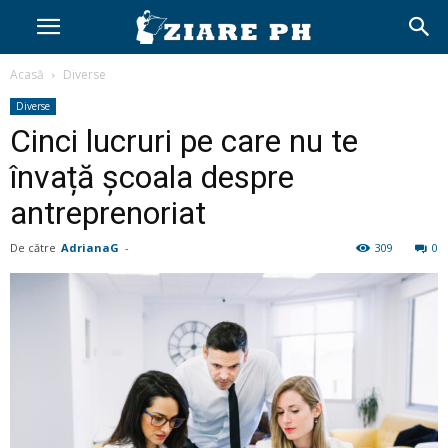
Acasă
Diverse
Diverse
Cinci lucruri pe care nu te
învață școala despre
antreprenoriat
De către
AdrianaG
-
309
0