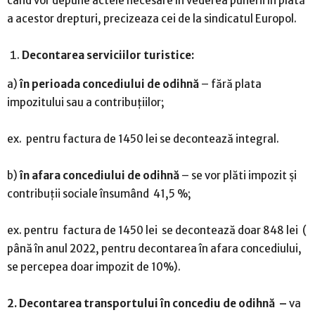
când vor depune actele necesare în vederea punerii în plată
a acestor drepturi, precizeaza cei de la sindicatul Europol.
Decontarea serviciilor turistice:
a)
în perioada concediului de odihnă
– fără plata
impozitului sau a contribuțiilor;
ex. pentru factura de 1450 lei se decontează integral.
b)
în afara concediului de odihnă
– se vor plăti impozit și
contribuții sociale însumând 41,5 %;
ex. pentru factura de 1450 lei se decontează doar 848 lei (
până în anul 2022, pentru decontarea în afara concediului,
se percepea doar impozit de 10%).
2. Decontarea transportului în concediu de odihnă
–
va