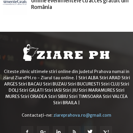
online evenimentele cu acces gratuit din
România
Citeste zilnic ultimele stiri online din judetul Prahova numai in
ziarul ZiarePH.ro - Ziarul tau online. |
Stiri ALBA
Stiri ARAD
Stiri
ARGES
Stiri BACAU
Stiri BUZAU
Stiri BUCURESTI
Stiri CLUJ
Stiri
DOLJ
Stiri GALATI
Stiri IASI
Stiri JIU
Stiri MARAMURES
Stiri
MURES
Stiri ORADEA
Stiri SIBIU
Stiri TIMISOARA
Stiri VALCEA
Stiri BRAILA
|
Contactați-ne:
ziareprahova.ro@gmail.com