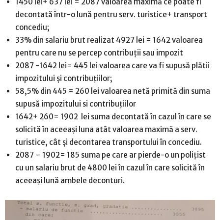
1450 lei+ 637 lei = 2087 valoarea maximă ce poate fi
decontată într-o lună pentru serv. turistice+ transport
concediu;
33% din salariu brut realizat 4927 lei = 1642 valoarea
pentru care nu se percep contribuții sau impozit
2087 -1642 lei= 445 lei valoarea care va fi supusă plătii
impozitului și contribuțiilor;
58,5% din 445 = 260 lei valoarea netă primită din suma
supusă impozitului si contribuțiilor
1642+ 260= 1902 lei suma decontată în cazul în care se
solicită în aceeași luna atât valoarea maximă a serv.
turistice, cât și decontarea transportului în concediu.
2087 – 1902= 185 suma pe care ar pierde-o un polițist
cu un salariu brut de 4800 lei în cazul în care solicită în
aceeași lună ambele deconturi.