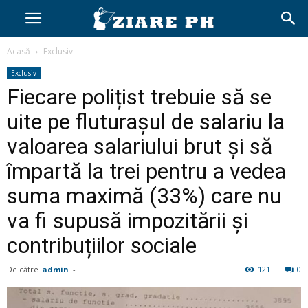
Acasă
Exclusiv
Exclusiv
Fiecare polițist trebuie să se
uite pe fluturașul de salariu la
valoarea salariului brut și să
împartă la trei pentru a vedea
suma maximă (33%) care nu
va fi supusă impozitării și
contribuțiilor sociale
De către
admin
-
121
0