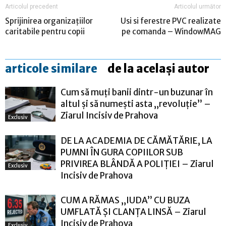
Articolul precedent
Articolul următor
Sprijinirea organizațiilor
Usi si ferestre PVC realizate
caritabile pentru copii
pe comanda – WindowMAG
articole similare
de la același autor
Cum să muți banii dintr-un buzunar în
altul și să numești asta „revoluție” –
Ziarul Incisiv de Prahova
Exclusiv
DE LA ACADEMIA DE CĂMĂTĂRIE, LA
PUMNI ÎN GURA COPIILOR SUB
PRIVIREA BLÂNDĂ A POLIȚIEI – Ziarul
Exclusiv
Incisiv de Prahova
CUM A RĂMAS „IUDA” CU BUZA
UMFLATĂ ȘI CLANȚA LINSĂ – Ziarul
Incisiv de Prahova
Exclusiv