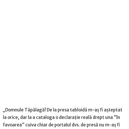
„Domnule Tăpălagă! De la presa tabloidă m-aș fi așteptat
la orice, dar la a cataloga o declarație reală drept una ”în
favoarea” cuiva chiar de portalul dvs. de presă nu m-aș fi