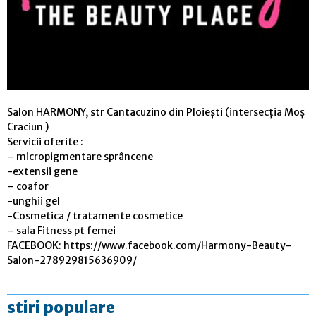
Salon HARMONY, str Cantacuzino din Ploiești (intersecția Moș
Craciun )
Servicii oferite :
– micropigmentare sprâncene
-extensii gene
– coafor
-unghii gel
-Cosmetica / tratamente cosmetice
– sala Fitness pt femei
FACEBOOK: https://www.facebook.com/Harmony-Beauty-
Salon-278929815636909/
stiri populare