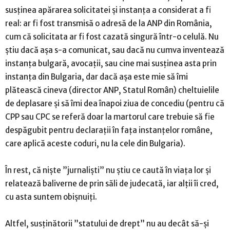
susținea apărarea solicitatei și instanța a considerat a fi
real: ar fi fost transmisă o adresă de la ANP din România,
cum că solicitata ar fi fost cazată singură într-o celulă. Nu
știu dacă așa s-a comunicat, sau dacă nu cumva inventează
instanța bulgară, avocații, sau cine mai susținea asta prin
instanța din Bulgaria, dar dacă așa este mie să îmi
plătească cineva (director ANP, Statul Român) cheltuielile
de deplasare și să îmi dea înapoi ziua de concediu (pentru că
CPP sau CPC se referă doar la martorul care trebuie să fie
despăgubit pentru declarații în fața instanțelor române,
care aplică aceste coduri, nu la cele din Bulgaria).
În rest, că niște ”jurnaliști” nu știu ce caută în viața lor și
relatează baliverne de prin săli de judecată, iar alții îi cred,
cu asta suntem obișnuiți.
Altfel, susținătorii ”statului de drept” nu au decât să-și