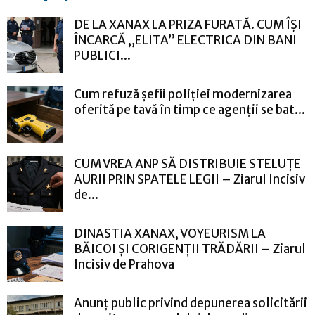
DE LA XANAX LA PRIZA FURATĂ. CUM ÎȘI
ÎNCARCĂ „ELITA” ELECTRICA DIN BANI
PUBLICI...
Cum refuză șefii poliției modernizarea
oferită pe tavă în timp ce agenții se bat...
CUM VREA ANP SĂ DISTRIBUIE STELUȚE
AURII PRIN SPATELE LEGII – Ziarul Incisiv
de...
DINASTIA XANAX, VOYEURISM LA
BĂICOI ȘI CORIGENȚII TRĂDĂRII – Ziarul
Incisiv de Prahova
Anunț public privind depunerea solicitării