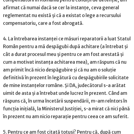
afirmat că numai dacă se cer la instanțe, ceva general
reglementat nu există și că a existat o lege a recursului
compensatoriu, care a fost abrogată.
4. La întrebarea instanței ce măsuri reparatorii a luat Statul
Român pentru a mă despăgubi după achitare (a întrebat și
cât a durat procesul meu și pentru ce am fost arestată și
cum a motivat instanța achitarea mea), am răspuns că nu
am primit încă nicio despăgubire și că nu am o soluție
definitivă în prezent în legătură cu despăgubirile solicitate
de mine instanțelor române. Și DA, judecătorul s-a arătat
uimit de asta și a întrebat unde lucrez în prezent. Când am
răspuns că, în urma încetării suspendării, m-am reîntors în
funcția inițială, la Ministerul Justiției, s-a mirat că nici până
în prezent nu am nicio reparație pentru ceea ce am suferit.
5. Pentru ce am fost citată totuși? Pentru că, după cum