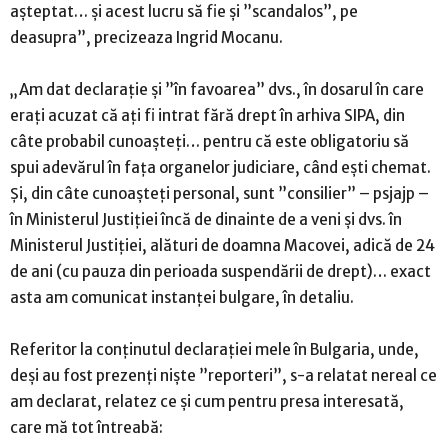
așteptat… și acest lucru să fie și ”scandalos”, pe
deasupra”, precizeaza Ingrid Mocanu.
„Am dat declarație și ”în favoarea” dvs., în dosarul în care
erați acuzat că ați fi intrat fără drept în arhiva SIPA, din
câte probabil cunoașteți… pentru că este obligatoriu să
spui adevărul în fața organelor judiciare, când ești chemat.
Și, din câte cunoașteți personal, sunt ”consilier” – psjajp –
în Ministerul Justiției încă de dinainte de a veni și dvs. în
Ministerul Justiției, alături de doamna Macovei, adică de 24
de ani (cu pauza din perioada suspendării de drept)… exact
asta am comunicat instanței bulgare, în detaliu.
Referitor la conținutul declarației mele în Bulgaria, unde,
deși au fost prezenți niște ”reporteri”, s-a relatat nereal ce
am declarat, relatez ce și cum pentru presa interesată,
care mă tot întreabă: