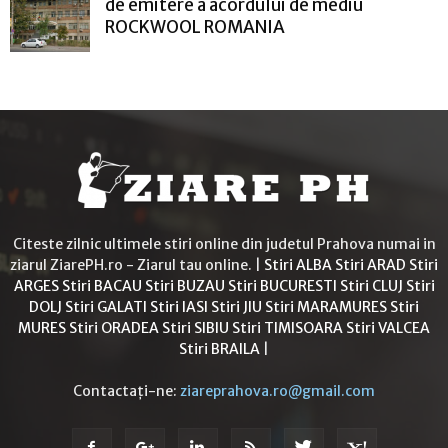
de emitere a acordului de mediu
ROCKWOOL ROMANIA
Citeste zilnic ultimele stiri online din judetul Prahova numai in
ziarul ZiarePH.ro - Ziarul tau online. |
Stiri ALBA
Stiri ARAD
Stiri
ARGES
Stiri BACAU
Stiri BUZAU
Stiri BUCURESTI
Stiri CLUJ
Stiri
DOLJ
Stiri GALATI
Stiri IASI
Stiri JIU
Stiri MARAMURES
Stiri
MURES
Stiri ORADEA
Stiri SIBIU
Stiri TIMISOARA
Stiri VALCEA
Stiri BRAILA
|
Contactați-ne:
ziareprahova.ro@gmail.com