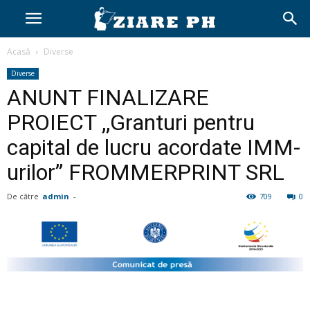
Acasă
Diverse
Diverse
ANUNT FINALIZARE
PROIECT ,,Granturi pentru
capital de lucru acordate IMM-
urilor” FROMMERPRINT SRL
De către
admin
-
709
0