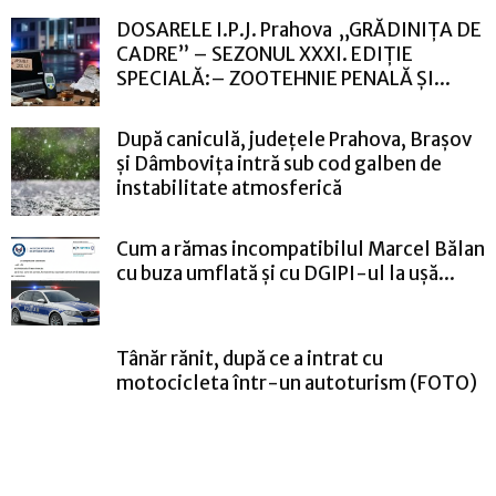
DOSARELE I.P.J. Prahova „GRĂDINIȚA DE
CADRE” – SEZONUL XXXI. EDIȚIE
SPECIALĂ:– ZOOTEHNIE PENALĂ ȘI...
După caniculă, județele Prahova, Brașov
și Dâmbovița intră sub cod galben de
instabilitate atmosferică
Cum a rămas incompatibilul Marcel Bălan
cu buza umflată și cu DGIPI-ul la ușă...
Tânăr rănit, după ce a intrat cu
motocicleta într-un autoturism (FOTO)