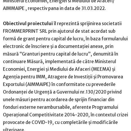
Ministerul Economiei, Energiei si Mediului de Afaceri/
AIMMAIPE , respectiv pana in data de 31.03.2022.
Obiectivul proiectului
îl reprezintă sprijinirea societatii
FROMMERPRINT SRL prin ajutorul de stat acordat sub
formă de grant pentru capital de lucru, în baza formularului
electronic de înscriere şi a documentaţiei anexe, prin
măsură “Granturi pentru capital de lucru”, denumită în
continuare Măsură, implementată de către Ministerul
Economiei, Energiei şi Mediului de Afaceri (MEEMA) şi
Agenţia pentru IMM, Atragere de Investiţii şi Promovarea
Exportului (AIMMAIPE) în conformitate cu prevederile
Ordonanţei de Urgenţă a Guvernului nr.130/2020 privind
unele măsuri pentru acordarea de sprijin financiar din
fonduri externe nerambursabile, aferente Programului
Operaţional Competitivitate 2014-2020, în contextul crizei
provocate de COVID-19, cu completările şi modificările
ulterioare.