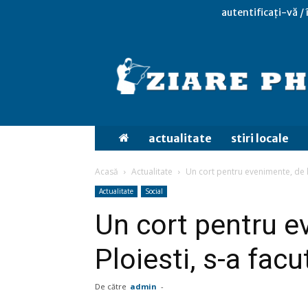
autentificați-vă /
actualitate
stiri locale
Acasă
Actualitate
Un cort pentru evenimente, de l
Actualitate
Social
Un cort pentru e
Ploiesti, s-a fac
De către
admin
-