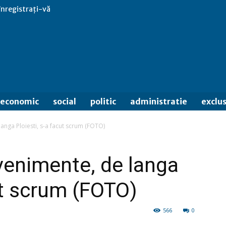
 înregistrați-vă
economic
social
politic
administratie
exclus
anga Ploiesti, s-a facut scrum (FOTO)
venimente, de langa
ut scrum (FOTO)
566
0