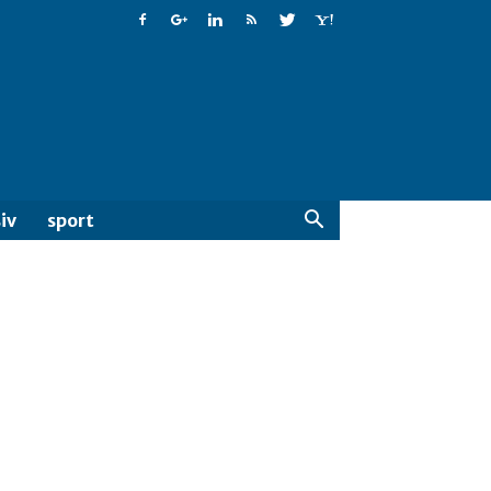
iv
sport