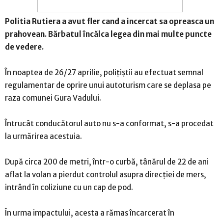
Politia Rutiera a avut fler cand a incercat sa opreasca un
prahovean. Bărbatul încălca legea din mai multe puncte
de vedere.
În noaptea de 26/27 aprilie, polițiștii au efectuat semnal
regulamentar de oprire unui autoturism care se deplasa pe
raza comunei Gura Vadului.
Întrucât conducătorul auto nu s-a conformat, s-a procedat
la urmărirea acestuia.
După circa 200 de metri, într-o curbă, tânărul de 22 de ani
aflat la volan a pierdut controlul asupra direcției de mers,
intrând în coliziune cu un cap de pod.
În urma impactului, acesta a rămas încarcerat în