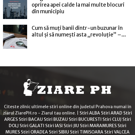
oprirea apei calde la mai multe blocuri
din municipiu
Cum să muți banii dintr-un buzunar în
altul și să numești asta „revoluție” –...
Citeste zilnic ultimele stiri online din judetul Prahova numai in
ziarul ZiarePH.ro - Ziarul tau online. |
Stiri ALBA
Stiri ARAD
Stiri
ARGES
Stiri BACAU
Stiri BUZAU
Stiri BUCURESTI
Stiri CLUJ
Stiri
DOLJ
Stiri GALATI
Stiri IASI
Stiri JIU
Stiri MARAMURES
Stiri
MURES
Stiri ORADEA
Stiri SIBIU
Stiri TIMISOARA
Stiri VALCEA