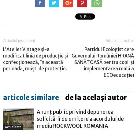
Articolul precedent
Articolul următor
L’Atelier Vintage și-a
Partidul Ecologist cere
modificat linia de producție și
Guvernului României HRANĂ
confecționează, în această
SĂNĂTOASĂ pentru copii şi
perioadă, măști de protecție.
implementarea reală a
ECOeducaţiei
articole similare
de la același autor
Anunț public privind depunerea
solicitării de emitere a acordului de
mediu ROCKWOOL ROMANIA
Actualitate