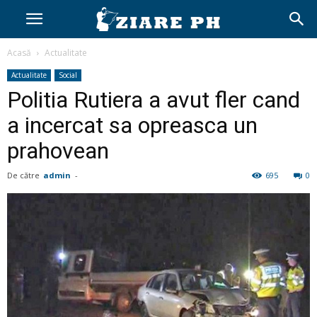
Acasă
Actualitate
Actualitate
Social
Politia Rutiera a avut fler cand
a incercat sa opreasca un
prahovean
De către
admin
-
695
0