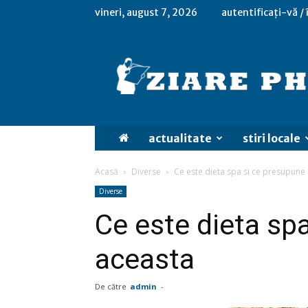
vineri, august 7, 2026
autentificați-vă /
actualitate
stiri locale
Acasă
Diverse
Ce este dieta spa si ce presupune
Diverse
Ce este dieta sp
aceasta
De către
admin
-