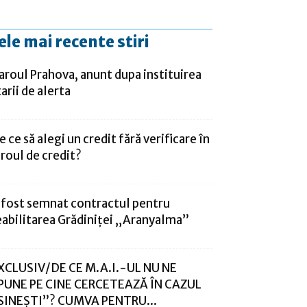
ele mai recente stiri
aroul Prahova, anunt dupa instituirea
tarii de alerta
e ce să alegi un credit fără verificare în
iroul de credit?
 fost semnat contractul pentru
eabilitarea Grădiniței „Aranyalma”
XCLUSIV/DE CE M.A.I.-UL NU NE
PUNE PE CINE CERCETEAZĂ ÎN CAZUL
SINEȘTI”? CUMVA PENTRU...