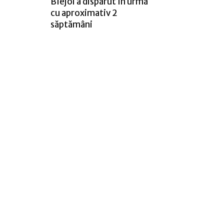
Blejoi a dispărut în urmă
cu aproximativ 2
săptămâni