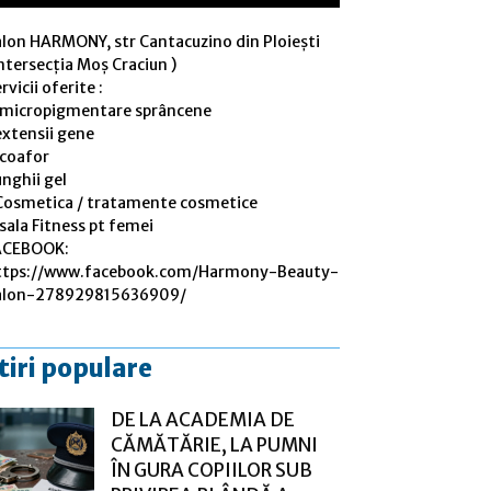
alon HARMONY, str Cantacuzino din Ploiești
ntersecția Moș Craciun )
rvicii oferite :
 micropigmentare sprâncene
extensii gene
 coafor
nghii gel
Cosmetica / tratamente cosmetice
sala Fitness pt femei
ACEBOOK:
ttps://www.facebook.com/Harmony-Beauty-
alon-278929815636909/
tiri populare
DE LA ACADEMIA DE
CĂMĂTĂRIE, LA PUMNI
ÎN GURA COPIILOR SUB