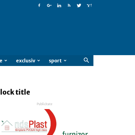
e
exclusiv
sport
lock title
Publicitate