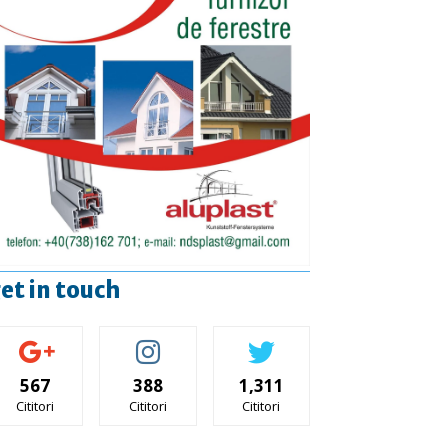
et in touch
567
388
1,311
Cititori
Cititori
Cititori