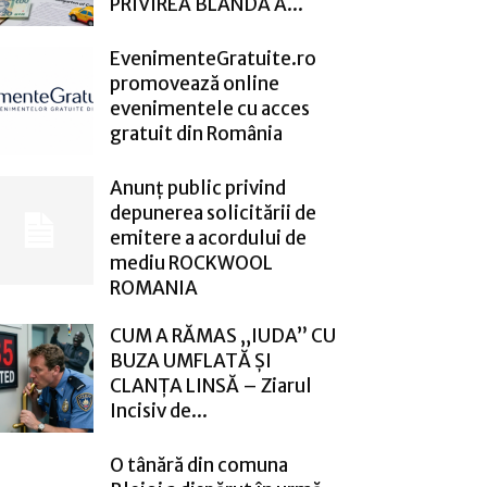
PRIVIREA BLÂNDĂ A...
EvenimenteGratuite.ro
promovează online
evenimentele cu acces
gratuit din România
Anunț public privind
depunerea solicitării de
emitere a acordului de
mediu ROCKWOOL
ROMANIA
CUM A RĂMAS „IUDA” CU
BUZA UMFLATĂ ȘI
CLANȚA LINSĂ – Ziarul
Incisiv de...
O tânără din comuna