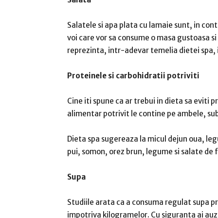
Salatele si apa plata cu lamaie sunt, in con
voi care vor sa consume o masa gustoasa si 
reprezinta, intr-adevar temelia dietei spa, 
Proteinele si carbohidratii potriviti
Cine iti spune ca ar trebui in dieta sa eviti 
alimentar potrivit le contine pe ambele, su
Dieta spa sugereaza la micul dejun oua, legu
pui, somon, orez brun, legume si salate de 
Supa
Studiile arata ca a consuma regulat supa p
impotriva kilogramelor. Cu siguranta ai auzi