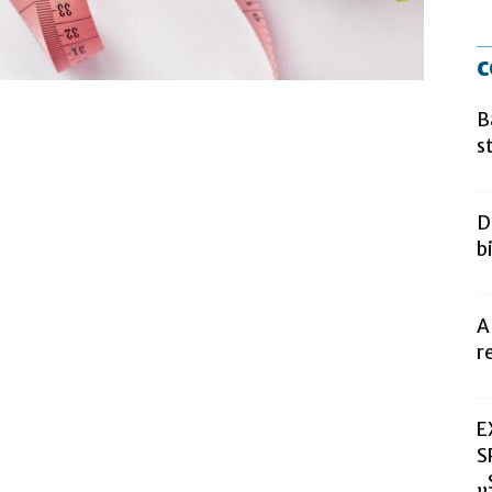
c
B
s
D
b
A
r
E
S
„