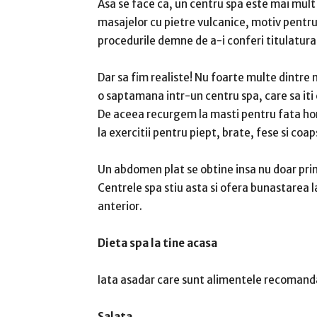
Asa se face ca, un centru spa este mai mult d
masajelor cu pietre vulcanice, motiv pentr
procedurile demne de a-i conferi titulatura
Dar sa fim realiste! Nu foarte multe dintre 
o saptamana intr-un centru spa, care sa iti 
De aceea recurgem la masti pentru fata ho
la exercitii pentru piept, brate, fese si coap
Un abdomen plat se obtine insa nu doar prin e
Centrele spa stiu asta si ofera bunastarea 
anterior.
Dieta spa la tine acasa
Iata asadar care sunt alimentele recomanda
Salata