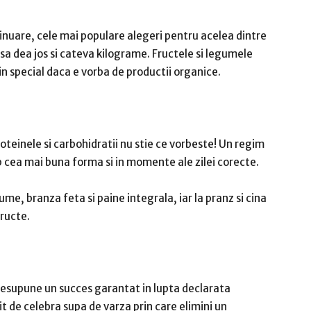
tinuare, cele mai populare alegeri pentru acelea dintre
sa dea jos si cateva kilograme. Fructele si legumele
in special daca e vorba de productii organice.
proteinele si carbohidratii nu stie ce vorbeste! Un regim
b cea mai buna forma si in momente ale zilei corecte.
me, branza feta si paine integrala, iar la pranz si cina
fructe.
resupune un succes garantat in lupta declarata
t de celebra supa de varza prin care elimini un