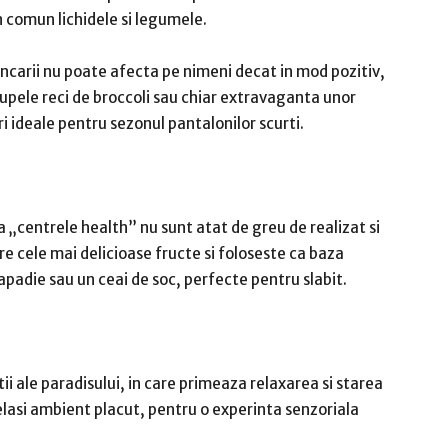
in comun lichidele si legumele.
ncarii nu poate afecta pe nimeni decat in mod pozitiv,
Supele reci de broccoli sau chiar extravaganta unor
ri ideale pentru sezonul pantalonilor scurti.
 „centrele health” nu sunt atat de greu de realizat si
re cele mai delicioase fructe si foloseste ca baza
 papadie sau un ceai de soc, perfecte pentru slabit.
ii ale paradisului, in care primeaza relaxarea si starea
acelasi ambient placut, pentru o experinta senzoriala