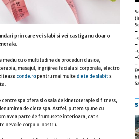
S
(i
Se
–
dari prin care vei slabi si vei castiga nu doar o
-
enerala.
–
-u
-
 mediu cu o multitudine de proceduri clasice,
– 
terapia, masajul, ingrijirea faciala si corporala, electro
F
iziteaza
conde.ro
pentru mai multe
diete de slabit
si
h
S
ta.
e centre spa ofera si o sala de kinetoterapie si fitness,
s
denumirea de dieta spa. Astfel, putem spune cu
m avea parte de frumusete interioara, cat si
te nevoile corpului nostru.