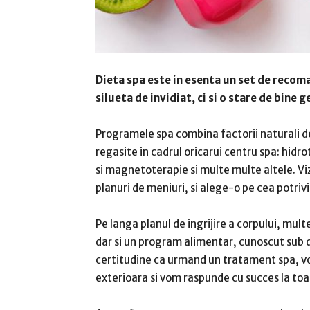
Dieta spa este in esenta un set de recoman
silueta de invidiat, ci si o stare de bine g
Programele spa combina factorii naturali de
regasite in cadrul oricarui centru spa: hidro
si magnetoterapie si multe multe altele. V
planuri de meniuri, si alege-o pe cea potrivi
Pe langa planul de ingrijire a corpului, mult
dar si un program alimentar, cunoscut sub 
certitudine ca urmand un tratament spa, vo
exterioara si vom raspunde cu succes la toa