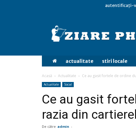
autentificați-v
actualitate
stiri locale
Acasă
Actualitate
Ce au gasit fortele de ordine du
Actualitate
Social
Ce au gasit forte
razia din cartier
De către
admin
-