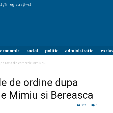
ă / înregistrați-vă
economic
social
politic
administratie
exclus
pa razia din cartierele Mimiu si...
le de ordine dupa
ele Mimiu si Bereasca
702
0