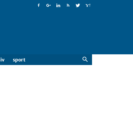
iv
sport