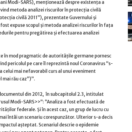
rmani Modi-SARS), menţioneazã despre existenţa a
nd metoda analizei riscurilor în protecția civilă
rotecția civilă 2011”), prezentate Guvernului şi
ost expuse scopul și metoda analizei riscurilor în faţa
edurile pentru pregătirea și efectuarea analizei
ate în mod pragmatic de autoritãţile germane pornesc
nd pericolul pe care îl reprezintã noul Coronavirus “s-
 a celui mai nefavorabil curs al unui eveniment
l mai rău caz”)”.
 documentul din 2012, în subcapitolul 2.3, intitulat
irusul Modi-SARS>>“: “Analiza a fost efectuată de
tăților federale. Și în acest caz, un grup de lucru cu
mai întâi un scenariu corespunzător. Ulterior s-a decis
mpactul așteptat. Scenariul descrie o epidemie