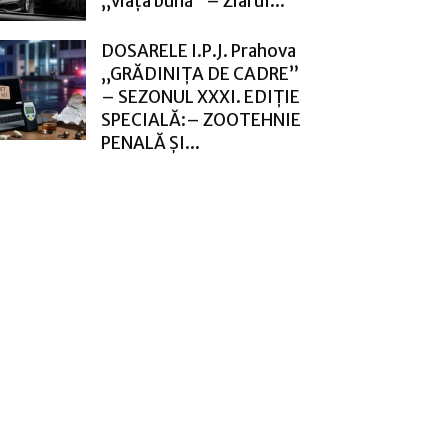
„viața bună” – Ziarul...
DOSARELE I.P.J. Prahova
„GRĂDINIȚA DE CADRE”
– SEZONUL XXXI. EDIȚIE
SPECIALĂ:– ZOOTEHNIE
PENALĂ ȘI...