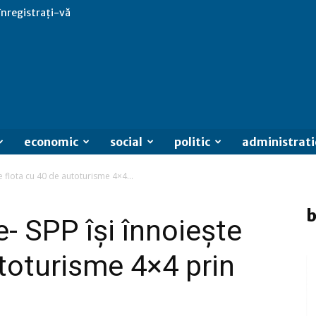
 înregistrați-vă
economic
social
politic
administrati
e flota cu 40 de autoturisme 4×4...
b
- SPP îşi înnoieşte
utoturisme 4×4 prin