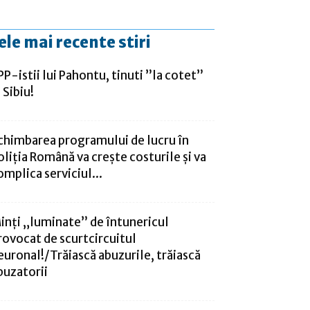
ele mai recente stiri
PP-istii lui Pahontu, tinuti ”la cotet”
 Sibiu!
chimbarea programului de lucru în
oliția Română va crește costurile și va
omplica serviciul...
inți „luminate” de întunericul
rovocat de scurtcircuitul
euronal!/Trăiască abuzurile, trăiască
buzatorii