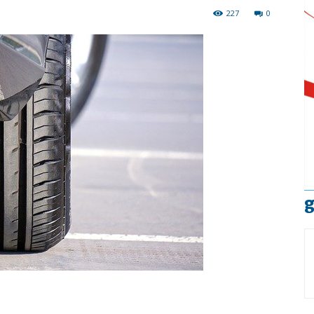
227
0
g