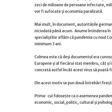
zeci de milioane de persoane infectate, mil
vor fi sufocate şi economia paralizatã.
Mai mult, în document, autoritãţile german
niciodatã pânã acum. Anume întinderea în t
specialiştilor aflãm cã pandemia cu noul Coro
minimum 3 ani.
Culmea este cã deşi documentul era cunoscut
Europene şi al fiecãrui stat membru, cât şi 
concretã astfel încât acest virus sã poatã 
Din acest motiv se pun douã întrebãri fireşti
Prima: cui foloseşte ca o asemenea pandem
economic, social, politic, cultural şi psiho