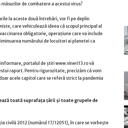
a mãsurilor de combatere a acestui virus?
ile la aceste douã întrebãri, vor fi pe deplin
iste, care vehiculeazã ideea cã scopul principal al
 vaccinarea obligatorie, operaţiune care va include
diminuarea numãrului de locuitori ai planetei ca
 informare, portalul de ştiri www.vineri13.ro vã
stui raport. Pentru rigurozitate, precizãm cã vom
oar acele capitol care se referã strict la pandemia
ează toată suprafața ţãrii și toate grupele de
cția civilă 2012 (numãrul 17/12051), în care se vorbeşte