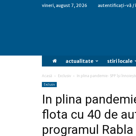
vineri, august 7, 2026
autentificați-vă /
actualitate
stiri locale
Acasă
Exclusiv
In plina pandemie- SPP îşi înnoieşt
Exclusiv
In plina pandemie
flota cu 40 de a
programul Rabla