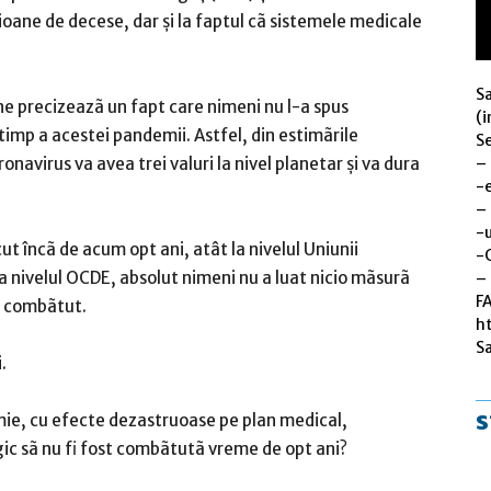
ioane de decese, dar şi la faptul cã sistemele medicale
S
e precizeazã un fapt care nimeni nu l-a spus
(i
imp a acestei pandemii. Astfel, din estimãrile
Se
–
navirus va avea trei valuri la nivel planetar şi va dura
-
–
-u
 încã de acum opt ani, atât la nivelul Uniunii
-
la nivelul OCDE, absolut nimeni nu a luat nicio mãsurã
– 
F
fi combãtut.
h
S
.
s
ie, cu efecte dezastruoase pe plan medical,
logic sã nu fi fost combãtutã vreme de opt ani?