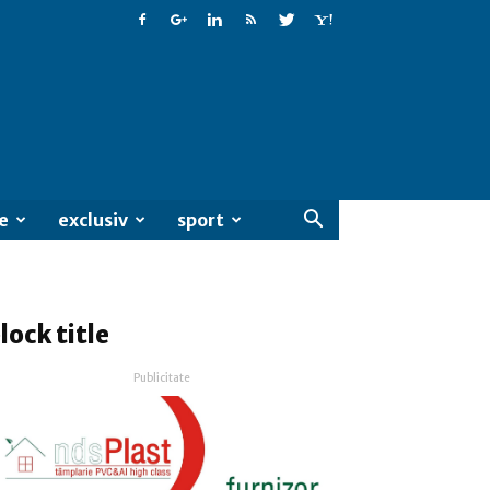
e
exclusiv
sport
lock title
Publicitate