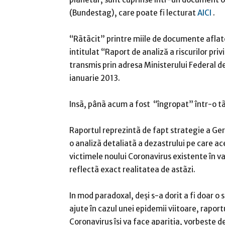
(Bundestag), care poate fi lecturat
AICI
.
“Rãtãcit” printre miile de documente aflat
intitulat “Raport de analiză a riscurilor pri
transmis prin adresa Ministerului Federal d
ianuarie 2013.
Insã, pânã acum a fost “îngropat” într-o t
Raportul reprezintã de fapt strategie a Ger
o analizã detaliatã a dezastrului pe care ace
victimele noului Coronavirus existente în v
reflectã exact realitatea de astãzi.
In mod paradoxal, deşi s-a dorit a fi doar o 
ajute în cazul unei epidemii viitoare, rapo
Coronavirus îşi va face apariţia, vorbeşte de