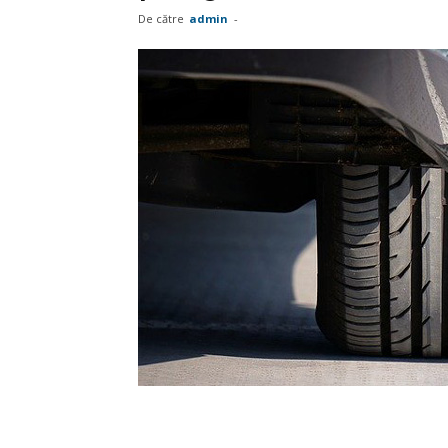
De către
admin
-