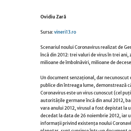
Ovidiu Zară
Sursa:
vineri13.ro
Scenariul noului Coronavirus realizat de G
încã din 2012: trei valuri de virus în trei ani,
milioane de îmbolnãviri, milioane de deces
Un document senzaţional, dar necunoscut o
publice din întreaga lume, demonstreazã c
Coronavirus este un virus cunoscut (cel puţ
autoritãţile germane încã din anul 2012, ba 
vara anului 2012, virusul a fost depistat la
decedat la data de 26 noiembrie 2012, iar un
informaţii privind existenţa noului Coronavir
planetar, sunt cuprinse într-un document o