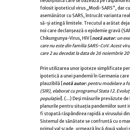
neobișnuită care se bazează pe răspândirea
folosit ipoteticul virus „Modi-SARS”, dar cu
asemănător cu SARS, întrucât varianta real
să-și atingă limitele. Trecutul a arătat dej
noi care declanșează o epidemie gravă (SA
Chikungunya-Virus, HIV [
notã autor
: un ex
care nu este din familia SARS-CoV.
Acest viru
care 2 au decedat la data de 26 noiembrie 20
Prin utilizarea unor ipoteze simplificate p
ipotetică a unei pandemii în Germania care 
plauzibilă [
notã autor
: pentru modelare a f
(SIR), elaborat cu programul Stata 12. Evoluț
populaţiei
]. (…) Deși măsurile prevăzute de 
planurile pentru situația pandemiilor sunt 
fi stopată răspândirea rapidă a virusului din
Sistemul de sănătate se confruntă cu o mar
primul val scade, urmează încă două valuri m