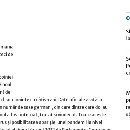
c
S
la
ermania
 zeci de
S
e
P
c
piniei
ã noul
in) de
M
p
chiar dinainte cu câţiva ani. Date oficiale aratã în
n
 un numãr de şase germani, din care dintre care doi au
a
ul a fost internat, tratat şi vindecat. Toate aceste
us şi posibilitatea apariţiei unei pandemii la nivel
ficial elaborat în anul 2012 de Parlamentul Germaniei