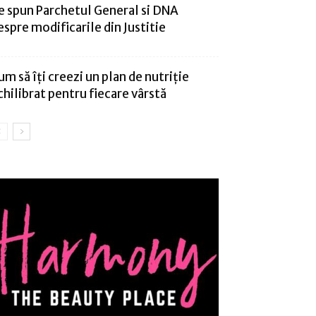
e spun Parchetul General si DNA
espre modificarile din Justitie
um să îți creezi un plan de nutriție
chilibrat pentru fiecare vârstă