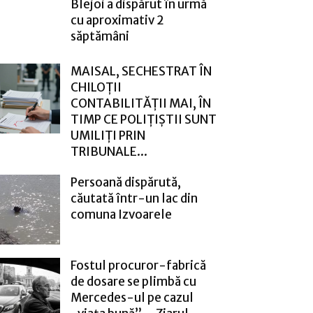
Blejoi a dispărut în urmă
cu aproximativ 2
săptămâni
MAISAL, SECHESTRAT ÎN
CHILOȚII
CONTABILITĂȚII MAI, ÎN
TIMP CE POLIȚIȘTII SUNT
UMILIȚI PRIN
TRIBUNALE...
Persoană dispărută,
căutată într-un lac din
comuna Izvoarele
Fostul procuror-fabrică
de dosare se plimbă cu
Mercedes-ul pe cazul