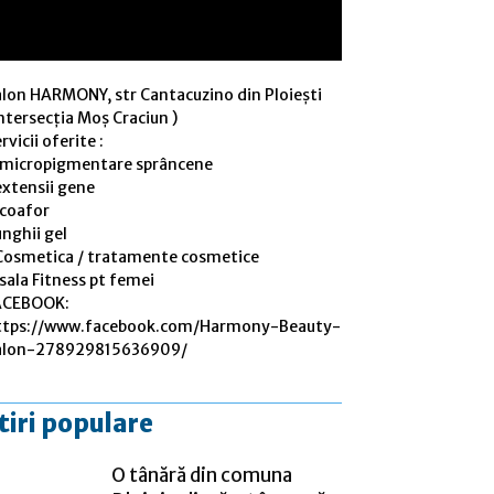
alon HARMONY, str Cantacuzino din Ploiești
ntersecția Moș Craciun )
rvicii oferite :
 micropigmentare sprâncene
extensii gene
 coafor
nghii gel
Cosmetica / tratamente cosmetice
sala Fitness pt femei
ACEBOOK:
ttps://www.facebook.com/Harmony-Beauty-
alon-278929815636909/
tiri populare
O tânără din comuna