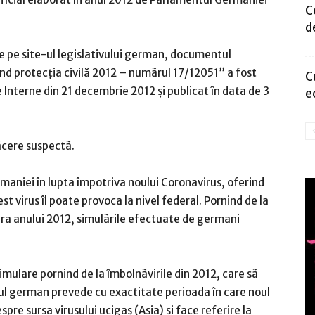
C
d
e pe site-ul legislativului german, documentul
vind protecția civilă 2012 – numãrul 17/12051” a fost
C
e Interne din 21 decembrie 2012
şi publicat în data de 3
e
ãcere suspectã.
maniei în lupta împotriva noului Coronavirus, oferind
st virus îl poate provoca la nivel federal. Pornind de la
ara anului 2012, simulãrile efectuate de germani
simulare pornind de la îmbolnãvirile din 2012, care sã
rtul german prevede cu exactitate perioada în care noul
spre sursa virusului ucigaş (Asia) şi face referire la