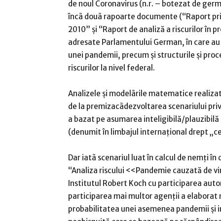
de noul Coronavirus (n.r. – botezat de ge
încã douã rapoarte documente (“Raport privi
2010” și “Raport de analiză a riscurilor în p
adresate Parlamentului German, în care au f
unei pandemii, precum și structurile și proc
riscurilor la nivel federal.
Analizele şi modelãrile matematice realiz
de la premizacãdezvoltarea scenariului privi
a bazat pe asumarea inteligibilă/plauzibilă
(denumit în limbajul internațional drept „ce
Dar iatã scenariul luat în calcul de nemţi în
“Analiza riscului <<Pandemie cauzată de v
Institutul Robert Koch cu participarea autori
participarea mai multor agenții a elaborat 
probabilitatea unei asemenea pandemii și i