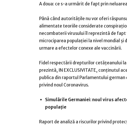
A doua: ce s-a urmãrit de fapt prin neluare
Pânã când autoritãţile nu vor oferi rãspunsur
alimentate teoriile considerate conspiraţion
necombaterii virusului îl reprezintã de fapt
microciparea populaţiei la nivel mondial şi 
urmare a efectelor conexe ale vaccinãrii.
Fidel respectãrii drepturilor cetãţeanului la
prezintã, IN EXCLUSIVITATE, conţinutul ace
publica din raportul Parlamentului german d
privind noul Coronavirus.
Simulãrile Germaniei: noul virus afect
populație
Raport de analiză a riscurilor privind prote