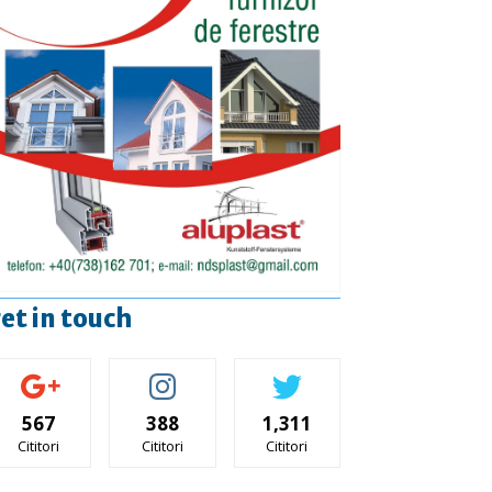
et in touch
567
388
1,311
Cititori
Cititori
Cititori