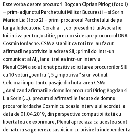
Este vorba despre procurorii Bogdan Ciprian Pirlog (foto 1)
– prim-adjunctul Parchetului Militar Bucuresti – si Sorin
Marian Lia (foto 2) – prim-procurorul Parchetului de pe
langa Judecatoria Corabia –, co-presedinti ai Asociatiei
Initiativa pentru Justitie, precum si despre procurorul DNA
Cosmin Iordache. CSM a stabilit ca toti trei au facut
afirmatii nepotrivite la adresa SIIJ: primii doi intr-un
comunicat al AIJ, iar al treilea intr-un interviu.
Plenul CSM a solutionat pozitiv solicitarea procurorilor SIIJ
cu 10 voturi „pentru”, 5 „impotriva” si un vot nul.
Cele mai importante pasaje din hotararea CSM:
„Analizand afirmatiile domnilor procurori Pirlog Bogdan si
Lia Sorin (…), precum si afirmatiile facute de domnul
procuror lordache Cosmin cu ocazia interviului acordat la
data de 01.04.2019, din perspectiva compatibilitatii cu
libertatea de exprimare, Plenul apreciaza ca acestea sunt
de natura sa genereze suspiciuni cu privire la independenta