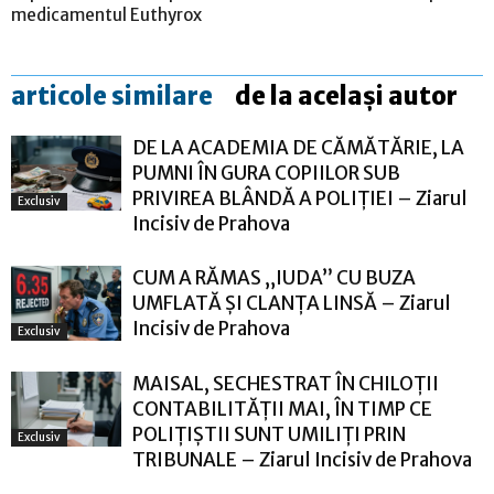
medicamentul Euthyrox
articole similare
de la același autor
DE LA ACADEMIA DE CĂMĂTĂRIE, LA
PUMNI ÎN GURA COPIILOR SUB
PRIVIREA BLÂNDĂ A POLIȚIEI – Ziarul
Exclusiv
Incisiv de Prahova
CUM A RĂMAS „IUDA” CU BUZA
UMFLATĂ ȘI CLANȚA LINSĂ – Ziarul
Incisiv de Prahova
Exclusiv
MAISAL, SECHESTRAT ÎN CHILOȚII
CONTABILITĂȚII MAI, ÎN TIMP CE
POLIȚIȘTII SUNT UMILIȚI PRIN
Exclusiv
TRIBUNALE – Ziarul Incisiv de Prahova