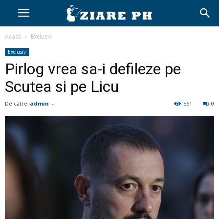
Acasă
Exclusiv
Exclusiv
Pirlog vrea sa-i defileze pe
Scutea si pe Licu
De către
admin
-
561
0