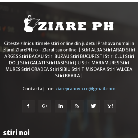
Citeste zilnic ultimele stiri online din judetul Prahova numai in
ziarul ZiarePH.ro - Ziarul tau online. |
Stiri ALBA
Stiri ARAD
Stiri
ARGES
Stiri BACAU
Stiri BUZAU
Stiri BUCURESTI
Stiri CLUJ
Stiri
DOLJ
Stiri GALATI
Stiri IASI
Stiri JIU
Stiri MARAMURES
Stiri
MURES
Stiri ORADEA
Stiri SIBIU
Stiri TIMISOARA
Stiri VALCEA
Stiri BRAILA
|
Contactați-ne:
ziareprahova.ro@gmail.com
stiri noi