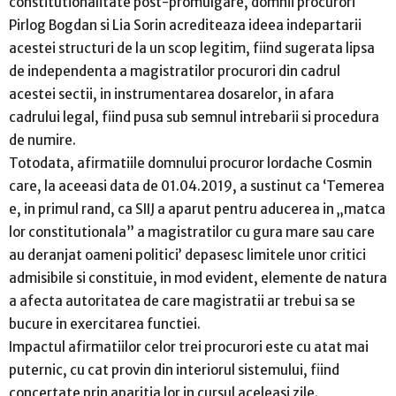
constitutionalitate post-promulgare, domnii procurori
Pirlog Bogdan si Lia Sorin acrediteaza ideea indepartarii
acestei structuri de la un scop legitim, fiind sugerata lipsa
de independenta a magistratilor procurori din cadrul
acestei sectii, in instrumentarea dosarelor, in afara
cadrului legal, fiind pusa sub semnul intrebarii si procedura
de numire.
Totodata, afirmatiile domnului procuror lordache Cosmin
care, la aceeasi data de 01.04.2019, a sustinut ca ‘Temerea
e, in primul rand, ca SIIJ a aparut pentru aducerea in „matca
lor constitutionala” a magistratilor cu gura mare sau care
au deranjat oameni politici’ depasesc limitele unor critici
admisibile si constituie, in mod evident, elemente de natura
a afecta autoritatea de care magistratii ar trebui sa se
bucure in exercitarea functiei.
Impactul afirmatiilor celor trei procurori este cu atat mai
puternic, cu cat provin din interiorul sistemului, fiind
concertate prin aparitia lor in cursul aceleasi zile.