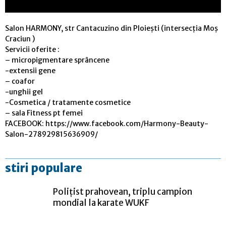
Salon HARMONY, str Cantacuzino din Ploiești (intersecția Moș
Craciun )
Servicii oferite :
– micropigmentare sprâncene
-extensii gene
– coafor
-unghii gel
-Cosmetica / tratamente cosmetice
– sala Fitness pt femei
FACEBOOK: https://www.facebook.com/Harmony-Beauty-
Salon-278929815636909/
stiri populare
Polițist prahovean, triplu campion
mondial la karate WUKF