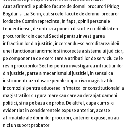
Atat afirmatiile publice facute de domnii procurori Pirlog
Bogdan si Lia Sorin, cat si cele facute de domnul procuror
lordache Cosmin reprezinta, in fapt, opinii personale
tendentioase, de natura a pune in discutie credibilitatea
procurorilor din cadrul Sectiei pentru investigarea
infractiunilor din justitie, incercandu-se acreditarea ideii
unei functionari anormale si incorecte a sistemului judiciar,
pe componenta de exercitare a atributiilor de serviciu ce le
revin procurorilor Sectiei pentru investigarea infractiunilor
din justitie, parte a mecanismului justitiei, in sensul ca
instrumenteaza dosare penale irnpotriva magistratilor
incomozi si pentru aducerea in ‘matca lor constitutionala’ a
magistratilor cu gura mare sau care au deranjat oameni
politici, si nu pe baza de probe. De altfel, dupa cum s-a
evidentiat in considerentele expuse anterior, aceste
afirmatiile ale domnilor procurori, anterior expuse, nu au
nici un suport probator.