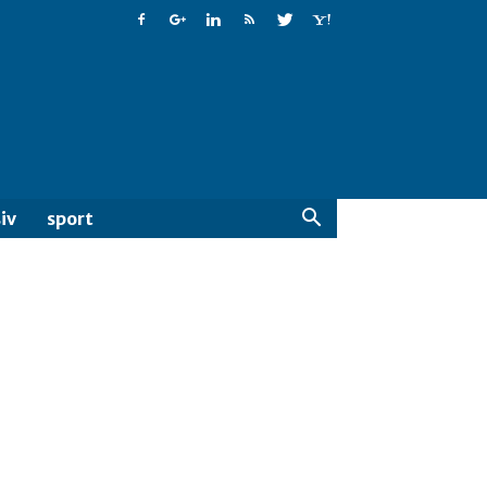
iv
sport