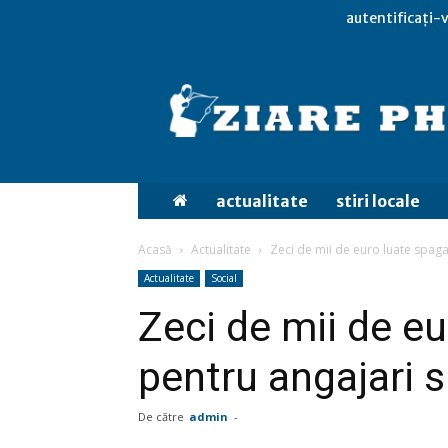
autentificați-v
actualitate
stiri locale
Acasă
Actualitate
Zeci de mii de euro luate spaga 
Actualitate
Social
Zeci de mii de e
pentru angajari s
De către
admin
-