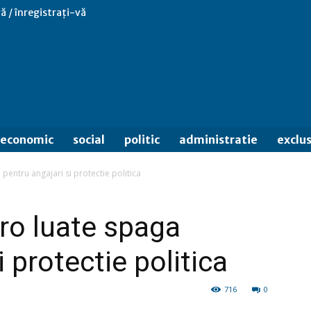
ă / înregistrați-vă
economic
social
politic
administratie
exclus
pentru angajari si protectie politica
uro luate spaga
i protectie politica
716
0