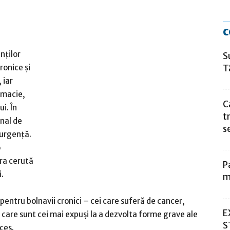
c
nților
S
T
ronice și
 iar
rmacie,
C
i. În
t
onal de
s
 urgență.
o
ra cerută
P
.
m
pentru bolnavii cronici – cei care suferă de cancer,
E
și care sunt cei mai expuși la a dezvolta forme grave ale
S
eces.