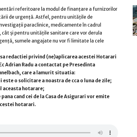
entări referitoare la modul de finanțare a furnizorilor
tării de urgență. Astfel, pentru unitățile de
investigații paraclinice, medicamente în cadrul
cât și pentru unitățile sanitare care vor derula
gență, sumele angajate nu vor fi limitate la cele
sa redactiei privind (ne)aplicarea acestei Hotarari
i Ec Adrian Radu a contactat pe Presedinta
nelbach, care a lamurit situatia:
 este o solicitare a noastra de cca o luna de zile;
al aceasta hotarare;
e pana cand cei de la Casa de Asigurari vor emite
cestei hotarari.