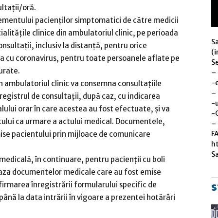
ltații/oră.
mentului pacienților simptomatici de către medicii
ialitățile clinice din ambulatoriul clinic, pe perioada
S
nsultații, inclusiv la distanță, pentru orice
(i
ia cu coronavirus, pentru toate persoanele aflate pe
Se
urate.
–
-
in ambulatoriul clinic va consemna consultațiile
–
 registrul de consultații, după caz, cu indicarea
-u
alului orar în care acestea au fost efectuate, și va
-
lui ca urmare a actului medical. Documentele,
– 
F
smise pacientului prin mijloace de comunicare
h
S
medicală, în continuare, pentru pacienţii cu boli
baza documentelor medicale care au fost emise
s
irmarea înregistrării formularului specific de
ână la data intrării în vigoare a prezentei hotărâri