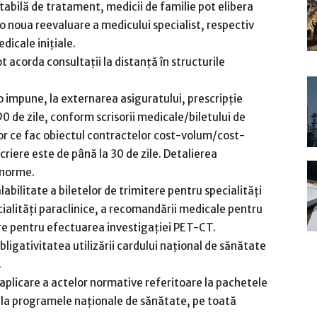
tabilă de tratament, medicii de familie pot elibera
o noua reevaluare a medicului specialist, respectiv
dicale iniţiale.
 acorda consultații la distanță în structurile
 o impune, la externarea asiguratului, prescripţie
de zile, conform scrisorii medicale/biletului de
or ce fac obiectul contractelor cost-volum/cost-
riere este de până la 30 de zile. Detalierea
n norme.
abilitate a biletelor de trimitere pentru specialități
ecialități paraclinice, a recomandării medicale pentru
are pentru efectuarea investigației PET-CT.
ligativitatea utilizării cardului național de sănătate
.
aplicare a actelor normative referitoare la pachetele
și la programele naționale de sănătate, pe toată