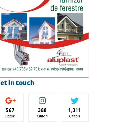
et in touch
567
388
1,311
Cititori
Cititori
Cititori