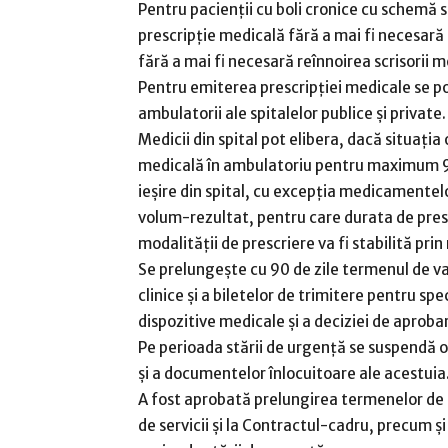
Pentru pacienţii cu boli cronice cu schemă s
prescripție medicală fără a mai fi necesară 
fără a mai fi necesară reînnoirea scrisorii me
Pentru emiterea prescripției medicale se pot
ambulatorii ale spitalelor publice și private.
Medicii din spital pot elibera, dacă situaţia
medicală în ambulatoriu pentru maximum 90 
ieşire din spital, cu excepția medicamentel
volum-rezultat, pentru care durata de presc
modalității de prescriere va fi stabilită pri
Se prelungește cu 90 de zile termenul de val
clinice și a biletelor de trimitere pentru sp
dispozitive medicale și a deciziei de aprob
Pe perioada stării de urgență se suspendă ob
și a documentelor înlocuitoare ale acestuia
A fost aprobată prelungirea termenelor de 
de servicii şi la Contractul-cadru, precum 