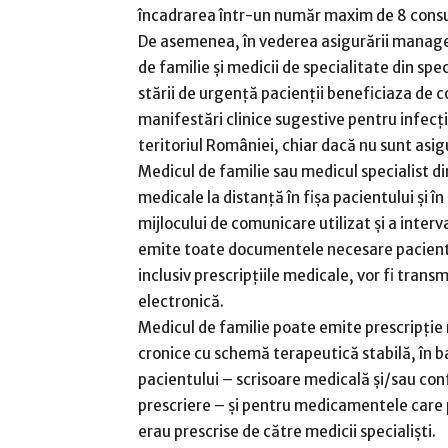
încadrarea într-un număr maxim de 8 consu
De asemenea, în vederea asigurării manage
de familie și medicii de specialitate din spec
stării de urgență pacienții beneficiaza de co
manifestări clinice sugestive pentru infecț
teritoriul României, chiar dacă nu sunt asig
Medicul de familie sau medicul specialist d
medicale la distanță în fișa pacientului și în
mijlocului de comunicare utilizat și a interv
emite toate documentele necesare pacientu
inclusiv prescripțiile medicale, vor fi tran
electronică.
Medicul de familie poate emite prescripție 
cronice cu schemă terapeutică stabilă, în 
pacientului – scrisoare medicală și/sau conf
prescriere – și pentru medicamentele care p
erau prescrise de către medicii specialişti.