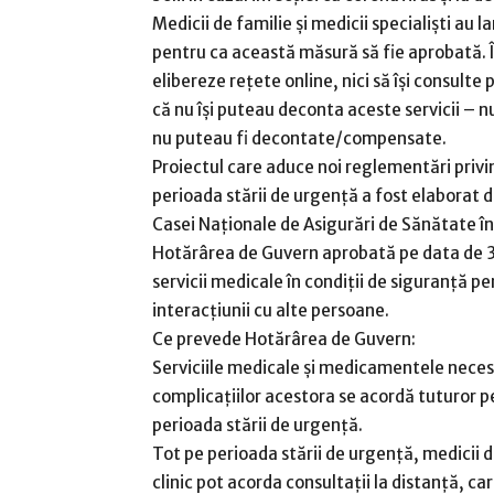
Medicii de familie și medicii specialiști au
pentru ca această măsură să fie aprobată. În
elibereze rețete online, nici să își consulte 
că nu își puteau deconta aceste servicii – nu
nu puteau fi decontate/compensate.
Proiectul care aduce noi reglementări privi
perioada stării de urgență a fost elaborat d
Casei Naționale de Asigurări de Sănătate î
Hotărârea de Guvern aprobată pe data de 3
servicii medicale în condiții de siguranță pen
interacțiunii cu alte persoane.
Ce prevede Hotărârea de Guvern:
Serviciile medicale și medicamentele necesa
complicațiilor acestora se acordă tuturor p
perioada stării de urgență.
Tot pe perioada stării de urgență, medicii d
clinic pot acorda consultații la distanță, ca