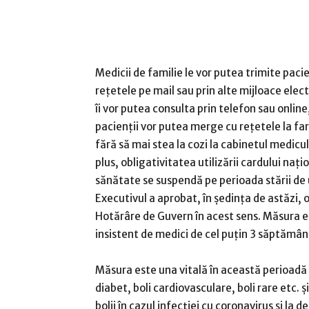
Medicii de familie le vor putea trimite pacie
rețetele pe mail sau prin alte mijloace elect
îi vor putea consulta prin telefon sau online,
pacienții vor putea merge cu rețetele la fa
fără să mai stea la cozi la cabinetul mediculu
plus, obligativitatea utilizării cardului nați
sănătate se suspendă pe perioada stării de
Executivul a aprobat, în ședința de astăzi, 
Hotărâre de Guvern în acest sens. Măsura e
insistent de medici de cel puțin 3 săptămâni
Măsura este una vitală în această perioadă 
diabet, boli cardiovasculare, boli rare etc. 
bolii în cazul infecției cu coronavirus și la d