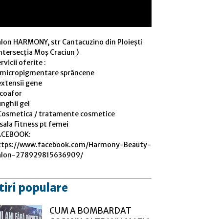
alon HARMONY, str Cantacuzino din Ploiești
ntersecția Moș Craciun )
rvicii oferite :
 micropigmentare sprâncene
extensii gene
 coafor
nghii gel
Cosmetica / tratamente cosmetice
sala Fitness pt femei
ACEBOOK:
ttps://www.facebook.com/Harmony-Beauty-
alon-278929815636909/
tiri populare
CUM A BOMBARDAT