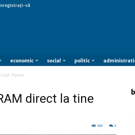
 înregistrați-vă
economic
social
politic
administrati
ACASĂ- Ploiesti
b
RAM direct la tine
663
0