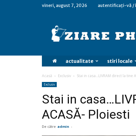
vineri, august 7, 2026
autentificați-vă /
actualitate
stiri locale
Acasă
Exclusiv
Stai in casa…LIVRAM direct la tine 
Exclusiv
Stai in casa…LIV
ACASĂ- Ploiesti
De către
admin
-