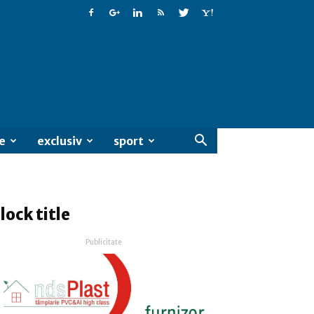
e
exclusiv
sport
lock title
Publicitate