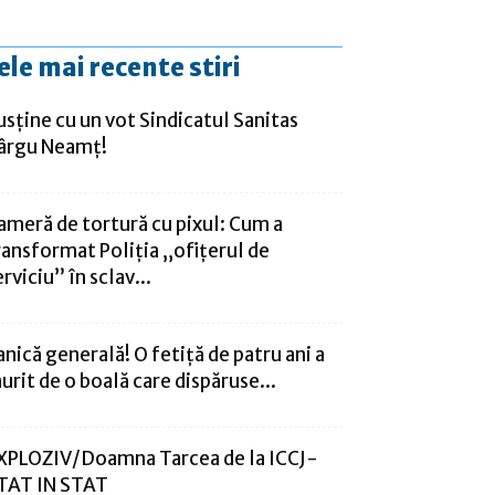
ele mai recente stiri
usține cu un vot Sindicatul Sanitas
ârgu Neamț!
ameră de tortură cu pixul: Cum a
ransformat Poliția „ofițerul de
erviciu” în sclav...
anică generală! O fetiță de patru ani a
urit de o boală care dispăruse...
XPLOZIV/Doamna Tarcea de la ICCJ-
TAT IN STAT