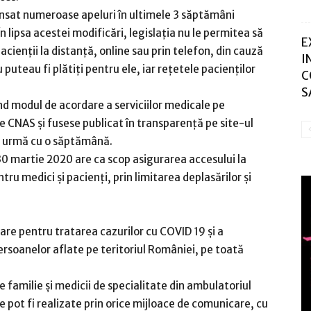
 lansat numeroase apeluri în ultimele 3 săptămâni
 lipsa acestei modificări, legislația nu le permitea să
E
pacienții la distanță, online sau prin telefon, din cauză
I
 puteau fi plătiți pentru ele, iar rețetele pacienților
C
S
nd modul de acordare a serviciilor medicale pe
e CNAS și fusese publicat în transparență pe site-ul
n urmă cu o săptămână.
0 martie 2020 are ca scop asigurarea accesului la
tru medici și pacienți, prin limitarea deplasărilor și
re pentru tratarea cazurilor cu COVID 19 și a
ersoanelor aflate pe teritoriul României, pe toată
e familie și medicii de specialitate din ambulatoriul
re pot fi realizate prin orice mijloace de comunicare, cu