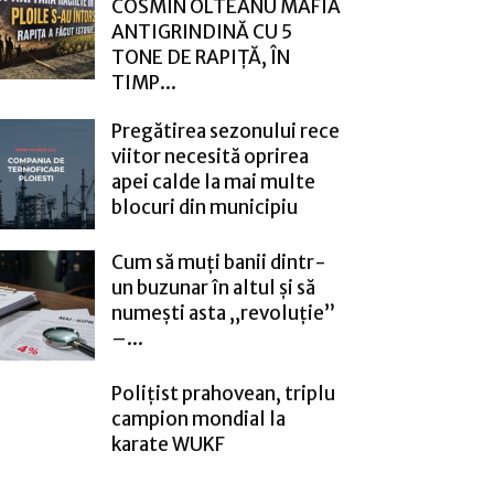
COSMIN OLTEANU MAFIA
ANTIGRINDINĂ CU 5
TONE DE RAPIȚĂ, ÎN
TIMP...
Pregătirea sezonului rece
viitor necesită oprirea
apei calde la mai multe
blocuri din municipiu
Cum să muți banii dintr-
un buzunar în altul și să
numești asta „revoluție”
–...
Polițist prahovean, triplu
campion mondial la
karate WUKF