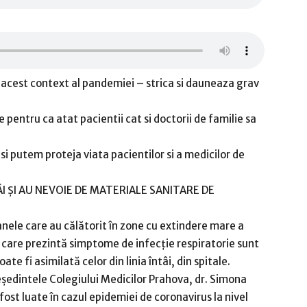
 acest context al pandemiei – strica si dauneaza grav
pentru ca atat pacientii cat si doctorii de familie sa
si putem proteja viata pacientilor si a medicilor de
TÂI ȘI AU NEVOIE DE MATERIALE SANITARE DE
anele care au călătorit în zone cu extindere mare a
iu care prezintă simptome de infecție respiratorie sunt
te fi asimilată celor din linia întâi, din spitale.
şedintele Colegiului Medicilor Prahova, dr. Simona
ost luate în cazul epidemiei de coronavirus la nivel