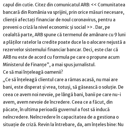
capul din cutie. Citez din comunicatul ARB: << Comunitatea
bancară din România va sprijini, prin orice măsuri necesare,
clienții afectați financiar de noul coronavirus, pentru a
preveni o criză la nivel economic și social >> . Dar, pe
cealaltă parte, ARB spune că termenul de amânare cu 9 luni
a plăților ratelor la credite poate duce la o alocare nejustă a
rezervelor sistemului financiar bancar. Deci, este clar că
ARB nu este de acord cu formula pe care o propune acum
Ministerul de Finanțe”, a mai spus jurnalistul.
Ce să mai înțeleagă oamenii?
„Ce să înțeleagă clientul care a rămas acasă, nu mai are
bani, este disperat și vrea, totuși, să găsească o soluție. De
ceea ce avem noi nevoie, pe lângă bani, banii pe care nu-i
avem, avem nevoie de încredere. Ceea ce a făcut, din
păcate, în ultima perioadă guvernul a fost să inducă
neîncredere. Neîncredere în capacitatea de a gestiona o
situație de criză. Revin la întrebare, da, am înțeles bine: Nu