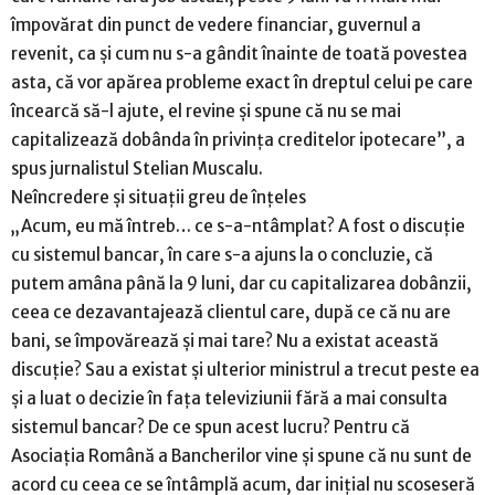
împovărat din punct de vedere financiar, guvernul a
revenit, ca și cum nu s-a gândit înainte de toată povestea
asta, că vor apărea probleme exact în dreptul celui pe care
încearcă să-l ajute, el revine și spune că nu se mai
capitalizează dobânda în privința creditelor ipotecare”, a
spus jurnalistul Stelian Muscalu.
Neîncredere și situații greu de înțeles
„Acum, eu mă întreb… ce s-a-ntâmplat? A fost o discuție
cu sistemul bancar, în care s-a ajuns la o concluzie, că
putem amâna până la 9 luni, dar cu capitalizarea dobânzii,
ceea ce dezavantajează clientul care, după ce că nu are
bani, se împovărează și mai tare? Nu a existat această
discuție? Sau a existat și ulterior ministrul a trecut peste ea
și a luat o decizie în fața televiziunii fără a mai consulta
sistemul bancar? De ce spun acest lucru? Pentru că
Asociația Română a Bancherilor vine și spune că nu sunt de
acord cu ceea ce se întâmplă acum, dar inițial nu scoseseră