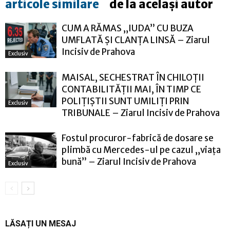
articole similare
de la același autor
CUM A RĂMAS „IUDA” CU BUZA
UMFLATĂ ȘI CLANȚA LINSĂ – Ziarul
Incisiv de Prahova
Exclusiv
MAISAL, SECHESTRAT ÎN CHILOȚII
CONTABILITĂȚII MAI, ÎN TIMP CE
POLIȚIȘTII SUNT UMILIȚI PRIN
Exclusiv
TRIBUNALE – Ziarul Incisiv de Prahova
Fostul procuror-fabrică de dosare se
plimbă cu Mercedes-ul pe cazul „viața
bună” – Ziarul Incisiv de Prahova
Exclusiv
LĂSAȚI UN MESAJ