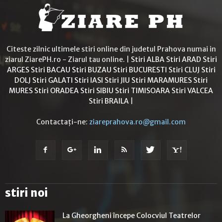
Citeste zilnic ultimele stiri online din judetul Prahova numai in
ziarul ZiarePH.ro - Ziarul tau online. |
Stiri ALBA
Stiri ARAD
Stiri
ARGES
Stiri BACAU
Stiri BUZAU
Stiri BUCURESTI
Stiri CLUJ
Stiri
DOLJ
Stiri GALATI
Stiri IASI
Stiri JIU
Stiri MARAMURES
Stiri
MURES
Stiri ORADEA
Stiri SIBIU
Stiri TIMISOARA
Stiri VALCEA
Stiri BRAILA
|
Contactați-ne:
ziareprahova.ro@gmail.com
stiri noi
La Gheorgheni începe Colocviul Teatrelor