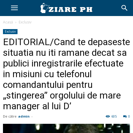
Acasă
Exclusiv
Exclusiv
EDITORIAL/Cand te depaseste
situatia nu iti ramane decat sa
publici inregistrarile efectuate
in misiuni cu telefonul
comandantului pentru
„stingerea” orgolului de mare
manager al lui D’
De către
admin
-
605
0