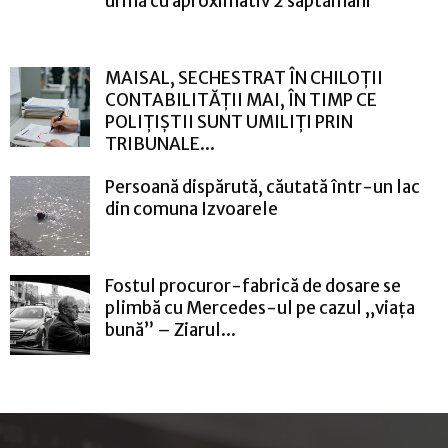
urmă cu aproximativ 2 săptămâni
MAISAL, SECHESTRAT ÎN CHILOȚII
CONTABILITĂȚII MAI, ÎN TIMP CE
POLIȚIȘTII SUNT UMILIȚI PRIN
TRIBUNALE...
Persoană dispărută, căutată într-un lac
din comuna Izvoarele
Fostul procuror-fabrică de dosare se
plimbă cu Mercedes-ul pe cazul „viața
bună” – Ziarul...