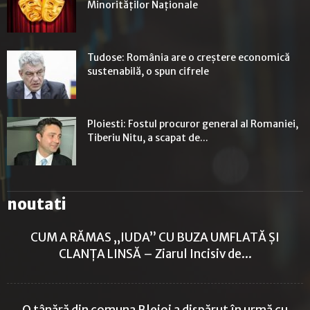
Minorităţilor Naţionale
Tudose: România are o creștere economică
sustenabilă, o spun cifrele
Ploiesti: Fostul procuror general al Romaniei,
Tiberiu Nitu, a scapat de...
noutati
CUM A RĂMAS „IUDA” CU BUZA UMFLATĂ ȘI
CLANȚA LINSĂ – Ziarul Incisiv de...
O tânără din comuna Blejoi a dispărut în urmă cu