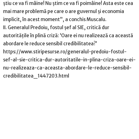
știu ce va fi mâine! Nu știm ce va fi poimâine! Asta este cea
mai mare problemă pe care o are guvernul și economia
implicit, în acest moment”, a conchis Muscalu.
II. Generalul Predoiu, fostul şef al SIE, critică dur
autorităţile în plină criză: ‘Oare ei nu realizează ca această
abordare le reduce sensibil credibilitatea?’
https://www.stiripesurse.ro/generalul-predoiu-fostul-
sef-al-sie-critica-dur-autoritatile-in-plina-criza-oare-ei-
nu-realizeaza-ca-aceasta-abordare-le-reduce-sensibil-
credibilitatea_1447203.html