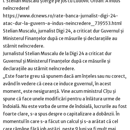
I. Stelian Muscalu șterge pe jos cu Ludovic Orban: A indus
neîncredere!
https://www.dcnews.ro/rate-banca-jurnalist-digi-24-
atac-dur-la-guvern-a-indus-neincredere_739553.html
Stelian Muscalu, jurnalist Digi 24, a criticat dur Guvernul și
Ministerul Finanțelor după ce măsurile și declarațiile au
stârnit neîncredere.
Jurnalistul Stelian Muscalu de la Digi 24 a criticat dur
Guvernul și Ministerul Finanțelor după ce măsurile și
declarațiile au stârnit neîncredere.
„Este foarte greu să spunem dacă am înțeles sau nu corect,
având în vedere că ceea ce induce guvernul, în acest
moment, este nesiguranță. Vine acum ministrul Cîțu și
spune că face unele modificări pentru a înlătura urme de
îndoială. Nu este vorba de urme de îndoială, lucrurile au fost
foarte clare, s-a spus despre o capitalizare a dobânzii. În
momentul în care s-a făcut un calcul și s-a arătat că cel
care rămâne fără job astăzi, peste 9 luni va fi mult mai