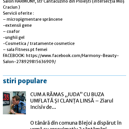
Salon HARMONY, str Cantacuzino din Ploiești (intersecția Moș
Craciun )
Servicii oferite :
– micropigmentare sprâncene
-extensii gene
– coafor
-unghii gel
-Cosmetica / tratamente cosmetice
– sala Fitness pt femei
FACEBOOK: https://www.facebook.com/Harmony-Beauty-
Salon-278929815636909/
stiri populare
CUM A RĂMAS „IUDA” CU BUZA
UMFLATĂ ȘI CLANȚA LINSĂ – Ziarul
Incisiv de...
O tânără din comuna Blejoi a dispărut în