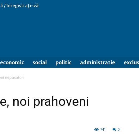
ă / înregistrați-vă
economic
social
politic
administratie
exclus
eni nepasatori
e, noi prahoveni
741
0