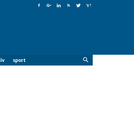
iv
sport