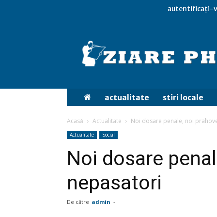
autentificați-v
actualitate
stiri locale
Acasă
Actualitate
Noi dosare penale, noi prahov
Actualitate
Social
Noi dosare penal
nepasatori
De către
admin
-