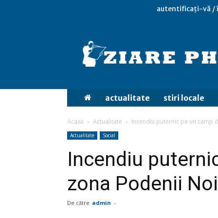
autentificați-vă /
actualitate
stiri locale
Acasă
Actualitate
Incendiu puternic pe un camp d
Actualitate
Social
Incendiu puterni
zona Podenii No
De către
admin
-