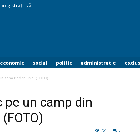
 înregistrați-vă
economic
social
politic
administratie
exclus
in zona Podenii Noi (FOTO)
c pe un camp din
i (FOTO)
751
0