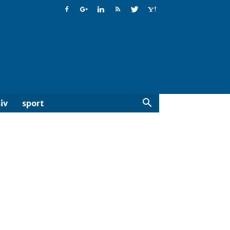
iv
sport