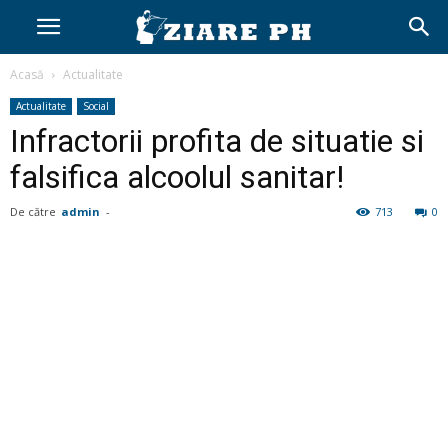
Acasă
Actualitate
Actualitate
Social
Infractorii profita de situatie si
falsifica alcoolul sanitar!
De către
admin
-
713
0