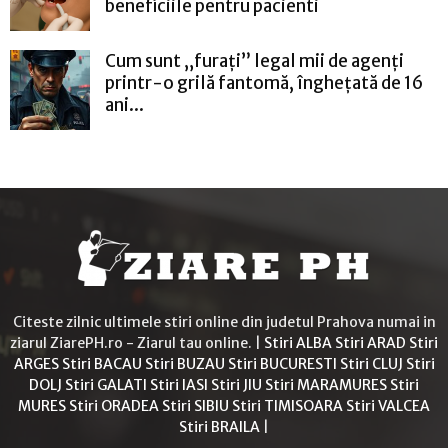
beneficiile pentru pacienti
Cum sunt „furați” legal mii de agenți
printr-o grilă fantomă, înghețată de 16
ani...
Citeste zilnic ultimele stiri online din judetul Prahova numai in
ziarul ZiarePH.ro - Ziarul tau online. |
Stiri ALBA
Stiri ARAD
Stiri
ARGES
Stiri BACAU
Stiri BUZAU
Stiri BUCURESTI
Stiri CLUJ
Stiri
DOLJ
Stiri GALATI
Stiri IASI
Stiri JIU
Stiri MARAMURES
Stiri
MURES
Stiri ORADEA
Stiri SIBIU
Stiri TIMISOARA
Stiri VALCEA
Stiri BRAILA
|