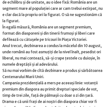
de echilibru și de unitate, au o idee fixă: România are un
segment mare al populației care ar cam trebui extirpat, nu
e clar dacă la propriu ori la figurat. O să ne sugestionăm că
la figurat.
În egală măsură, România are un segment premium,
format din diasporeni și din tinerii frumoși și liberi care
defilează cu cătușele pe tricouri în Piața Victoriei.
Anul trecut, dezbinarea a condus la măcelul din 10 august,
unde românii au fost asmuțiți de la nivel înalt, pesedist ori
liberal, nu mai contează, să-și crape țestele cu duioșie, în
numele dreptății și al adevărului.
Să nu mai vorbim de cîtă dezbinare a produs și sărbătoarea
Centenarului Marii Uniri.
Campania prezidențială a mers pe aceeași linie: votanții
premium din diaspora au primit drepturi speciale de vot,
timp de trei zile, față de pălmașii cu doar o zi din țară.
Drama e că unii frați de ai noștri din diaspora chiar vor fi