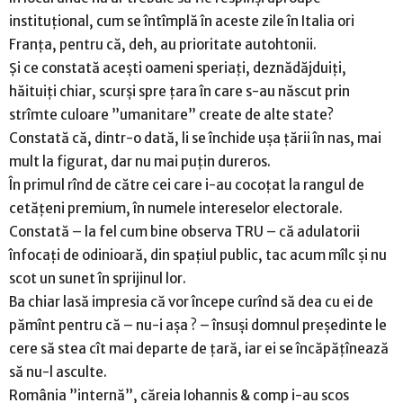
instituțional, cum se întîmplă în aceste zile în Italia ori
Franța, pentru că, deh, au prioritate autohtonii.
Și ce constată acești oameni speriați, deznădăjduiți,
hăituiți chiar, scurși spre țara în care s-au născut prin
strîmte culoare ”umanitare” create de alte state?
Constată că, dintr-o dată, li se închide ușa țării în nas, mai
mult la figurat, dar nu mai puțin dureros.
În primul rînd de către cei care i-au cocoțat la rangul de
cetățeni premium, în numele intereselor electorale.
Constată – la fel cum bine observa TRU – că adulatorii
înfocați de odinioară, din spațiul public, tac acum mîlc și nu
scot un sunet în sprijinul lor.
Ba chiar lasă impresia că vor începe curînd să dea cu ei de
pămînt pentru că – nu-i așa ? – însuși domnul președinte le
cere să stea cît mai departe de țară, iar ei se încăpățînează
să nu-l asculte.
România ”internă”, căreia Iohannis & comp i-au scos