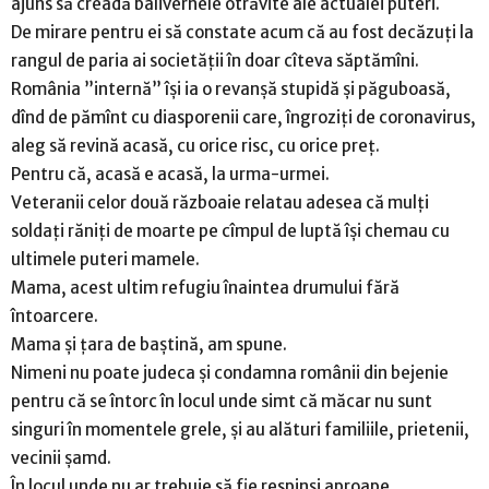
ajuns să creadă balivernele otrăvite ale actualei puteri.
De mirare pentru ei să constate acum că au fost decăzuți la
rangul de paria ai societății în doar cîteva săptămîni.
România ”internă” își ia o revanșă stupidă și păguboasă,
dînd de pămînt cu diasporenii care, îngroziți de coronavirus,
aleg să revină acasă, cu orice risc, cu orice preț.
Pentru că, acasă e acasă, la urma-urmei.
Veteranii celor două războaie relatau adesea că mulți
soldați răniți de moarte pe cîmpul de luptă își chemau cu
ultimele puteri mamele.
Mama, acest ultim refugiu înaintea drumului fără
întoarcere.
Mama și țara de baștină, am spune.
Nimeni nu poate judeca și condamna românii din bejenie
pentru că se întorc în locul unde simt că măcar nu sunt
singuri în momentele grele, și au alături familiile, prietenii,
vecinii șamd.
În locul unde nu ar trebuie să fie respinși aproape