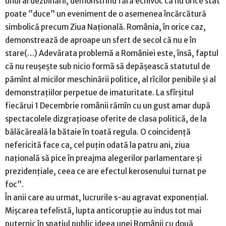
unul al dezbinării, demonstrînd fără echivoc că nu orice stat
poate ”duce” un eveniment de o asemenea încărcătură
simbolică precum Ziua Națională. România, în orice caz,
demonstrează de aproape un sfert de secol că nu e în
stare(…) Adevărata problemă a României este, însă, faptul
că nu reușește sub nicio formă să depășească statutul de
pămînt al micilor meschinării politice, al rîcilor penibile și al
demonstrațiilor perpetue de imaturitate. La sfîrșitul
fiecărui 1 Decembrie românii rămîn cu un gust amar după
spectacolele dizgrațioase oferite de clasa politică, de la
bălăcăreală la bătaie în toată regula. O coincidență
nefericită face ca, cel puțin odată la patru ani, ziua
națională să pice în preajma alegerilor parlamentare și
prezidențiale, ceea ce are efectul kerosenului turnat pe
foc”.
În anii care au urmat, lucrurile s-au agravat exponențial.
Mișcarea tefelistă, lupta anticorupție au indus tot mai
puternic în spațiul public ideea unei Românii cu două