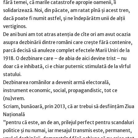
fără temei, că marile catastrofe apropie oamenii, îi
solidarizează. Noi, din păcate, am ratat pînă și acest tren,
dacă poate fi numit astfel, și ne îndepărătm unii de alții
vertiginos.
De ani buni am tot atras atenția de cîte ori am avut ocazia
asupra dezbinării dintre români care crește fără contenire,
parcă decisă să anuleze complet efectele Marii Uniri de la
1918. O dezbinare care – de abia de aici devine trist – nu
doar că e inhibată, ci e chiar puternic stimulată de la vîrful
statului.
Dezbinarea românilor a devenit armă electorală,
instrument economic, social, propagandistic, tot ce
(nu)vrem.
Scriam, bunăoară, prin 2013, că ar trebui să desființăm Ziua
Națională
”pentru că este, an de an, prilejul perfect pentru scandaluri
politice și nu numai, iar mesajul transmis este, permanent,