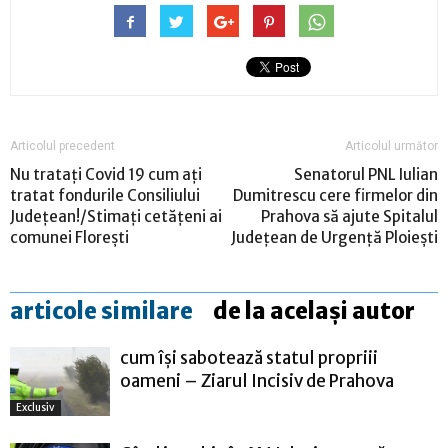
Articolul precedent
Articolul următor
Nu tratați Covid 19 cum ați
Senatorul PNL Iulian
tratat fondurile Consiliului
Dumitrescu cere firmelor din
Județean!/Stimați cetățeni ai
Prahova să ajute Spitalul
comunei Florești
Județean de Urgență Ploiești
articole similare
de la același autor
cum își sabotează statul propriii
oameni – Ziarul Incisiv de Prahova
Exclusiv