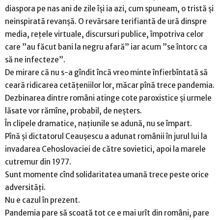
diaspora pe nas ani de zile își ia azi, cum spuneam, o tristă și
neinspirată revanșă. O revărsare terifiantă de ură dinspre
media, rețele virtuale, discursuri publice, împotriva celor
care ”au făcut bani la negru afară” iar acum ”se întorc ca
să ne infecteze”.
De mirare că nu s-a gîndit încă vreo minte înfierbîntată să
ceară ridicarea cetățeniilor lor, măcar pînă trece pandemia.
Dezbinarea dintre români atinge cote paroxistice și urmele
lăsate vor rămîne, probabil, de neșters.
În clipele dramatice, națiunile se adună, nu se împart.
Pînă și dictatorul Ceaușescu a adunat românii în jurul lui la
invadarea Cehoslovaciei de către sovietici, apoi la marele
cutremur din 1977.
Sunt momente cînd solidaritatea umană trece peste orice
adversități.
Nu e cazul în prezent.
Pandemia pare să scoată tot ce e mai urît din români, pare