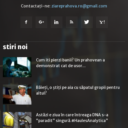
Contactați-ne:
ziareprahova.ro@gmail.com
stiri noi
Cum iti pierzi banii? Un prahovean a
demonstrat cat de usor...
Băieţi, o ştiţi pe aia cu săpatul gropii pentru
altul?
Astăzi e ziua în care întreaga DNA s-a
“paradit” singură.#HaulesAnalytica”