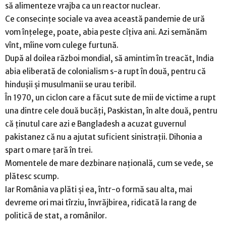
să alimenteze vrajba ca un reactor nuclear.
Ce consecințe sociale va avea această pandemie de ură
vom înțelege, poate, abia peste cîțiva ani. Azi semănăm
vînt, mîine vom culege furtună.
După al doilea război mondial, să amintim în treacăt, India
abia eliberată de colonialism s-a rupt în două, pentru că
hindușii și musulmanii se urau teribil.
În 1970, un ciclon care a făcut sute de mii de victime a rupt
una dintre cele două bucăți, Paskistan, în alte două, pentru
că ținutul care azi e Bangladesh a acuzat guvernul
pakistanez că nu a ajutat suficient sinistrații. Dihonia a
spart o mare țară în trei.
Momentele de mare dezbinare națională, cum se vede, se
plătesc scump.
Iar România va plăti și ea, într-o formă sau alta, mai
devreme ori mai tîrziu, învrăjbirea, ridicată la rang de
politică de stat, a românilor.