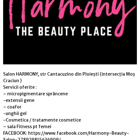
Salon HARMONY, str Cantacuzino din Ploiești (intersecția Moș
Craciun )
Servicii oferite :
– micropigmentare sprâncene
-extensii gene
– coafor
-unghii gel
-Cosmetica / tratamente cosmetice
– sala Fitness pt femei
FACEBOOK: https://www.facebook.com/Harmony-Beauty-
Salon-278929815636909/