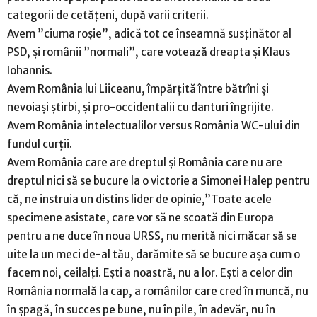
categorii de cetățeni, după varii criterii.
Avem ”ciuma roșie”, adică tot ce înseamnă susținător al
PSD, și românii ”normali”, care votează dreapta și Klaus
Iohannis.
Avem România lui Liiceanu, împărțită între bătrîni și
nevoiași știrbi, și pro-occidentalii cu danturi îngrijite.
Avem România intelectualilor versus România WC-ului din
fundul curții.
Avem România care are dreptul și România care nu are
dreptul nici să se bucure la o victorie a Simonei Halep pentru
că, ne instruia un distins lider de opinie,”Toate acele
specimene asistate, care vor să ne scoată din Europa
pentru a ne duce în noua URSS, nu merită nici măcar să se
uite la un meci de-al tău, darămite să se bucure așa cum o
facem noi, ceilalți. Ești a noastră, nu a lor. Ești a celor din
România normală la cap, a românilor care cred în muncă, nu
în șpagă, în succes pe bune, nu în pile, în adevăr, nu în