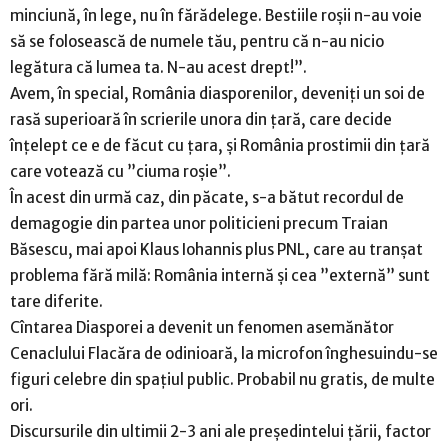
minciună, în lege, nu în fărădelege. Bestiile roșii n-au voie
să se folosească de numele tău, pentru că n-au nicio
legătura că lumea ta. N-au acest drept!”.
Avem, în special, România diasporenilor, deveniți un soi de
rasă superioară în scrierile unora din țară, care decide
înțelept ce e de făcut cu țara, și România prostimii din țară
care votează cu ”ciuma roșie”.
În acest din urmă caz, din păcate, s-a bătut recordul de
demagogie din partea unor politicieni precum Traian
Băsescu, mai apoi Klaus Iohannis plus PNL, care au tranșat
problema fără milă: România internă și cea ”externă” sunt
tare diferite.
Cîntarea Diasporei a devenit un fenomen asemănător
Cenaclului Flacăra de odinioară, la microfon înghesuindu-se
figuri celebre din spațiul public. Probabil nu gratis, de multe
ori.
Discursurile din ultimii 2-3 ani ale președintelui țării, factor