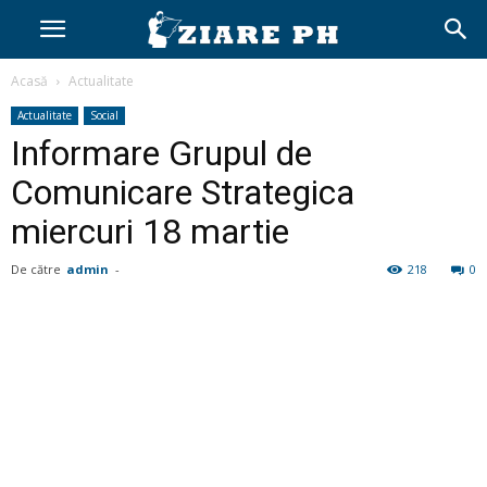
Acasă
Actualitate
Actualitate
Social
Informare Grupul de
Comunicare Strategica
miercuri 18 martie
De către
admin
-
218
0