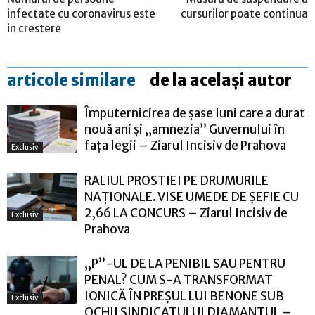
infectate cu coronavirus este
cursurilor poate continua
in crestere
articole similare
de la același autor
Împuternicirea de șase luni care a durat
nouă ani și „amnezia” Guvernului în
fața legii – Ziarul Incisiv de Prahova
Exclusiv
RALIUL PROSTIEI PE DRUMURILE
NAȚIONALE. VISE UMEDE DE ȘEFIE CU
2,66 LA CONCURS – Ziarul Incisiv de
Exclusiv
Prahova
„P”-UL DE LA PENIBIL SAU PENTRU
PENAL? CUM S-A TRANSFORMAT
IONICĂ ÎN PREȘUL LUI BENONE SUB
Exclusiv
OCHII SINDICATULUI DIAMANTUL –