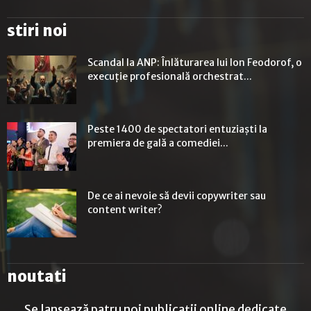
stiri noi
Scandal la ANP: Înlăturarea lui Ion Feodorof, o
execuție profesională orchestrat...
Peste 1400 de spectatori entuziaști la
premiera de gală a comediei...
De ce ai nevoie să devii copywriter sau
content writer?
noutati
Se lansează patru noi publicații online dedicate