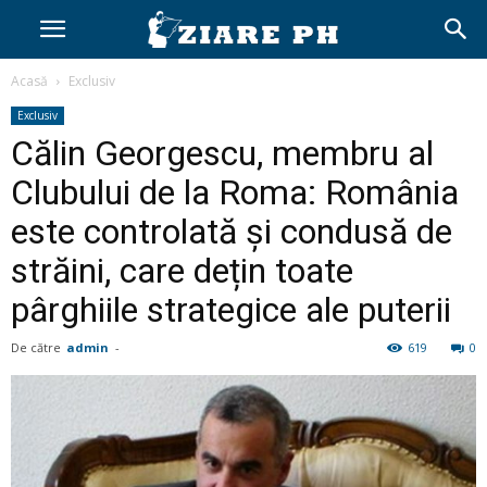
Acasă
Exclusiv
Exclusiv
Călin Georgescu, membru al
Clubului de la Roma: România
este controlată și condusă de
străini, care dețin toate
pârghiile strategice ale puterii
De către
admin
-
619
0