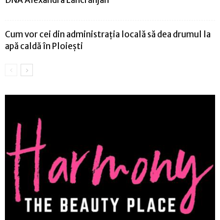
DNA Alexandra Lăncrănjan
Cum vor cei din administrația locală să dea drumul la
apă caldă în Ploiești