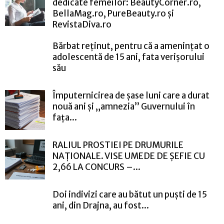
dedicate femeilor: BeautyCorner.ro,
BellaMag.ro, PureBeauty.ro și
RevistaDiva.ro
Bărbat reținut, pentru că a amenințat o
adolescentă de 15 ani, fata verișorului
său
Împuternicirea de șase luni care a durat
nouă ani și „amnezia” Guvernului în
fața...
RALIUL PROSTIEI PE DRUMURILE
NAȚIONALE. VISE UMEDE DE ȘEFIE CU
2,66 LA CONCURS –...
Doi indivizi care au bătut un puști de 15
ani, din Drajna, au fost...