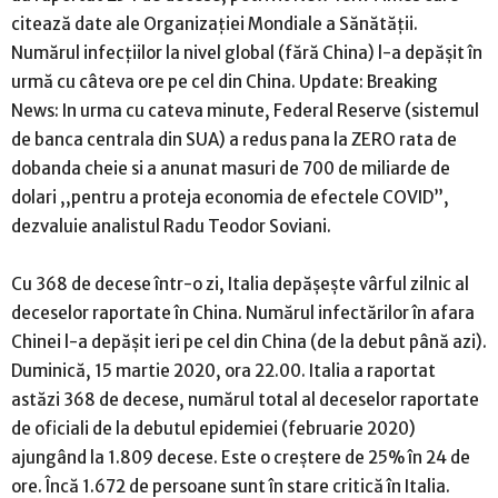
citează date ale Organizației Mondiale a Sănătății.
Numărul infecțiilor la nivel global (fără China) l-a depășit în
urmă cu câteva ore pe cel din China. Update: Breaking
News: In urma cu cateva minute, Federal Reserve (sistemul
de banca centrala din SUA) a redus pana la ZERO rata de
dobanda cheie si a anunat masuri de 700 de miliarde de
dolari ,,pentru a proteja economia de efectele COVID”,
dezvaluie analistul Radu Teodor Soviani.
Cu 368 de decese într-o zi, Italia depășește vârful zilnic al
deceselor raportate în China. Numărul infectărilor în afara
Chinei l-a depășit ieri pe cel din China (de la debut până azi).
Duminică, 15 martie 2020, ora 22.00. Italia a raportat
astăzi 368 de decese, numărul total al deceselor raportate
de oficiali de la debutul epidemiei (februarie 2020)
ajungând la 1.809 decese. Este o creștere de 25% în 24 de
ore. Încă 1.672 de persoane sunt în stare critică în Italia.