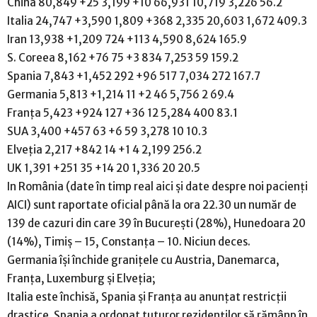
China 80,849 +25 3,199 +10 66,931 10,719 3,226 56.2
Italia 24,747 +3,590 1,809 +368 2,335 20,603 1,672 409.3
Iran 13,938 +1,209 724 +113 4,590 8,624 165.9
S. Coreea 8,162 +76 75 +3 834 7,253 59 159.2
Spania 7,843 +1,452 292 +96 517 7,034 272 167.7
Germania 5,813 +1,214 11 +2 46 5,756 2 69.4
Franța 5,423 +924 127 +36 12 5,284 400 83.1
SUA 3,400 +457 63 +6 59 3,278 10 10.3
Elveția 2,217 +842 14 +1 4 2,199 256.2
UK 1,391 +251 35 +14 20 1,336 20 20.5
In România (date în timp real aici și date despre noi pacienți
AICI) sunt raportate oficial până la ora 22.30 un număr de
139 de cazuri din care 39 în București (28%), Hunedoara 20
(14%), Timiș – 15, Constanța – 10. Niciun deces.
Germania își închide granițele cu Austria, Danemarca,
Franța, Luxemburg și Elveția;
Italia este închisă, Spania și Franța au anunțat restricții
drastice. Spania a ordonat tuturor rezidenților să rămânp în