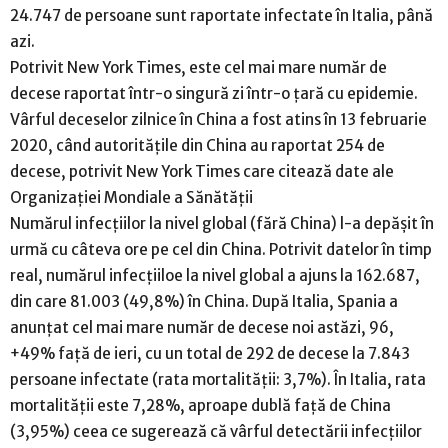
24.747 de persoane sunt raportate infectate în Italia, până
azi.
Potrivit New York Times, este cel mai mare număr de
decese raportat într-o singură zi într-o țară cu epidemie.
Vârful deceselor zilnice în China a fost atins în 13 februarie
2020, când autoritățile din China au raportat 254 de
decese, potrivit New York Times care citează date ale
Organizației Mondiale a Sănătății
Numărul infecțiilor la nivel global (fără China) l-a depășit în
urmă cu câteva ore pe cel din China. Potrivit datelor în timp
real, numărul infecțiiloe la nivel global a ajuns la 162.687,
din care 81.003 (49,8%) în China. După Italia, Spania a
anunțat cel mai mare număr de decese noi astăzi, 96,
+49% față de ieri, cu un total de 292 de decese la 7.843
persoane infectate (rata mortalității: 3,7%). În Italia, rata
mortalității este 7,28%, aproape dublă față de China
(3,95%) ceea ce sugerează că vârful detectării infecțiilor