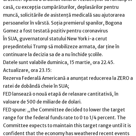
casă, cu excepția cumpărăturilor, deplasărilor pentru
muncă, solicitările de asistență medicală sau ajutorarea
persoanelor în vârstă. Soția premierul spanilor, Bogona
Gomez a fost testată pozitiv pentru coronavirus
În SUA, guvernatorul statului New York i-a cerut
președintelui Trump să mobilizeze armata, dar ține în
continuare la decizia sa de a nu închide școlile.
Datele sunt valabile duminica, 15 martie, ora 22.45.
Actualizare, ora 23.15:
Rezerva Federală Americană a anunțat reducerea la ZERO a
ratei de dobândă cheie în SUA;
FED lansează o nouă etapă de relaxare cantitativă, în
valoare de 500 de miliarde de dolari.
FED spune: ,,the Committee decided to lower the target
range for the federal funds rate to 0 to 1/4 percent. The
Committee expects to maintain this target range until it is
confident that the economy has weathered recent events