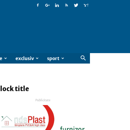
e
exclusiv
sport
lock title
Publicitate