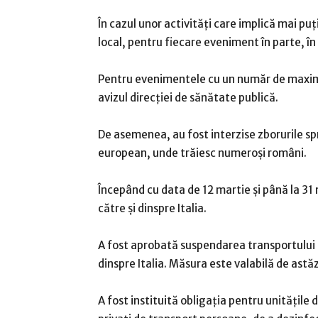
În cazul unor activități care implică mai puți
local, pentru fiecare eveniment în parte, în 
Pentru evenimentele cu un număr de maxim 2
avizul direcției de sănătate publică.
De asemenea, au fost interzise zborurile spre
european, unde trăiesc numeroși români.
Începând cu data de 12 martie și până la 31
către și dinspre Italia.
A fost aprobată suspendarea transportului r
dinspre Italia. Măsura este valabilă de astă
A fost instituită obligația pentru unitățile 