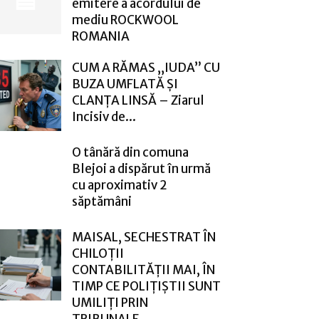
emitere a acordului de
mediu ROCKWOOL
ROMANIA
CUM A RĂMAS „IUDA” CU
BUZA UMFLATĂ ȘI
CLANȚA LINSĂ – Ziarul
Incisiv de...
O tânără din comuna
Blejoi a dispărut în urmă
cu aproximativ 2
săptămâni
MAISAL, SECHESTRAT ÎN
CHILOȚII
CONTABILITĂȚII MAI, ÎN
TIMP CE POLIȚIȘTII SUNT
UMILIȚI PRIN
TRIBUNALE...