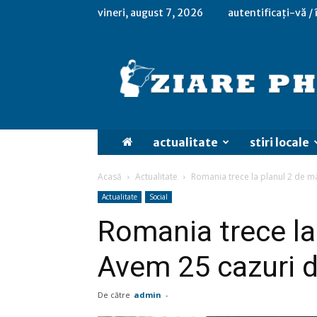
vineri, august 7, 2026
autentificați-vă /
actualitate
stiri locale
Acasă
Actualitate
Romania trece la planul 2 de m
Actualitate
Social
Romania trece la
Avem 25 cazuri d
De către
admin
-