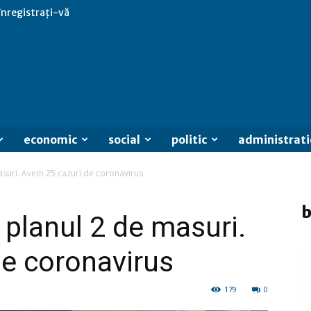
 înregistrați-vă
economic
social
politic
administrati
asuri. Avem 25 cazuri de coronavirus
b
 planul 2 de masuri.
e coronavirus
179
0