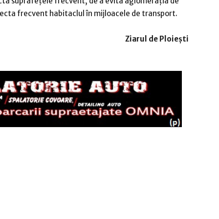
cta suprafețele frecvent, de a evita aglomerația de
ecta frecvent habitaclul în mijloacele de transport.
Ziarul de Ploiești