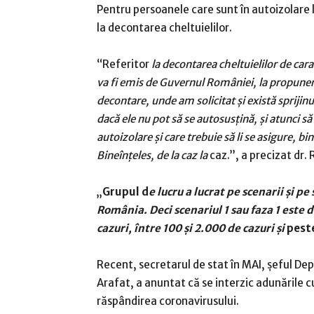
Pentru persoanele care sunt în autoizolare 
la decontarea cheltuielilor.
“Referitor
la decontarea cheltuielilor de car
va fi emis de Guvernul României, la propuner
decontare, unde am solicitat și există sprijinu
dacă ele nu pot să se autosusțină, și atunci să
autoizolare și care trebuie să li se asigure, bi
Bineînțeles, de la caz la
caz.”, a precizat dr.
„
Grupul d
e lucru a lucrat pe scenarii şi 
România. Deci scenariul 1 sau faza 1 este de
cazuri, între 100 şi 2.000 de cazuri şi
pest
Recent, secretarul de stat în MAI, șeful De
Arafat, a anuntat că se interzic adunările 
răspândirea coronavirusului.