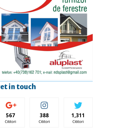
et in touch
567
388
1,311
Cititori
Cititori
Cititori