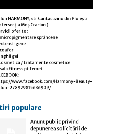
alon HARMONY, str Cantacuzino din Ploiești
ntersecția Moș Craciun )
rvicii oferite :
 micropigmentare sprâncene
extensii gene
 coafor
nghii gel
Cosmetica / tratamente cosmetice
sala Fitness pt femei
ACEBOOK:
ttps://www.facebook.com/Harmony-Beauty-
alon-278929815636909/
tiri populare
Anunț public privind
depunerea solicitării de