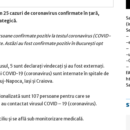
m 25 cazuri de coronavirus confirmate în țară,
S
ategică.
(i
Se
rsoane confirmate pozitiv la testul coronavirus (COVID-
–
-
te. Astăzi au fost confirmate pozitiv în Bucureşti opt
–
-u
-
sul, 5 sunt declarați vindecați și au fost externați.
– 
F
i COVID-19 (coronavirus) sunt internate în spitale de
h
uj-Napoca, Iași și Craiova.
S
ționalizată sunt 107 persoane pentru care se
s
 au contactat virusul COVID – 19 (coronavirus).
iliu și se află sub monitorizare medicală.