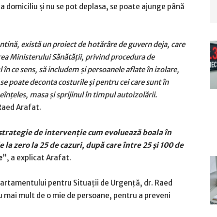
la domiciliu și nu se pot deplasa, se poate ajunge până
antină, există un proiect de hotărâre de guvern deja, care
ea Ministerului Sănătății, privind procedura de
l în ce sens, să includem și persoanele aflate în izolare,
 se poate deconta costurile și pentru cei care sunt în
neînțeles, masa și sprijinul în timpul autoizolării.
 Raed Arafat.
pe strategie de intervenţie cum evoluează boala în
 la zero la 25 de cazuri, după care între 25 şi 100 de
e
”, a explicat Arafat.
partamentului pentru Situații de Urgență, dr. Raed
cu mai mult de o mie de persoane, pentru a preveni