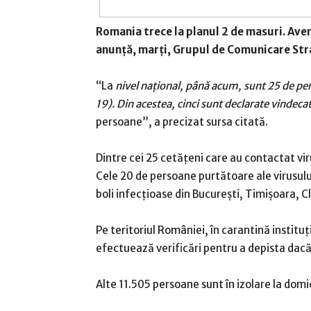
Romania trece la planul 2 de masuri. Ave
anunță, marți,
Grupul de Comunicare Str
“La
nivel naţional, până acum, sunt 25 de pe
19). Din acestea, cinci sunt declarate vindeca
persoane”, a precizat sursa citată.
Dintre cei 25 cetățeni care au contactat viru
Cele 20 de persoane purtătoare ale virusulu
boli infecțioase din București, Timișoara, Cl
Pe teritoriul României, în carantină institu
efectuează verificări pentru a depista dacă
Alte 11.505 persoane sunt în izolare la domic