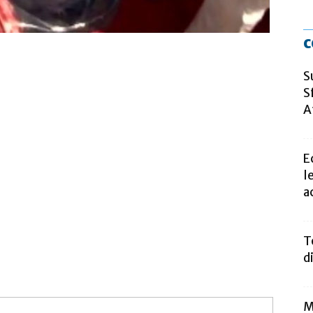
c
S
S
A
E
l
a
T
d
M