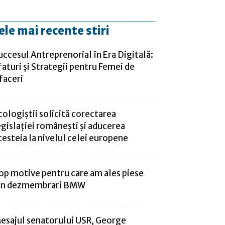
ele mai recente stiri
uccesul Antreprenorial în Era Digitală:
faturi și Strategii pentru Femei de
faceri
cologiştii solicită corectarea
egislaţiei româneşti şi aducerea
cesteia la nivelul celei europene
op motive pentru care am ales piese
in dezmembrari BMW
esajul senatorului USR, George