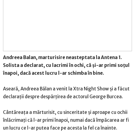
Andreea Balan, marturisire neasteptata la Antena 1.
Solista a declarat, cu lacrimi în ochi, că și-ar primi soțul
înapoi, dacă acest lucru l-ar schimba în bine.
Aseară, Andreea Bălan a venit la Xtra Night Show și a făcut
declarații despre despărțirea de actorul George Burcea.
Cântăreața a mărturisit, cu sinceritate și aproape cu ochii
înlăcrimați că l-ar primi înapoi, numai dacă împăcarea ar fi
un lucru ce l-ar putea face pe acesta la fel ca înainte.