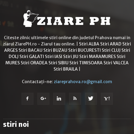
Citeste zilnic ultimele stiri online din judetul Prahova numai in
ziarul ZiarePH.ro - Ziarul tau online. |
Stiri ALBA
Stiri ARAD
Stiri
ARGES
Stiri BACAU
Stiri BUZAU
Stiri BUCURESTI
Stiri CLUJ
Stiri
DOLJ
Stiri GALATI
Stiri IASI
Stiri JIU
Stiri MARAMURES
Stiri
MURES
Stiri ORADEA
Stiri SIBIU
Stiri TIMISOARA
Stiri VALCEA
Stiri BRAILA
|
Contactați-ne:
ziareprahova.ro@gmail.com
stiri noi