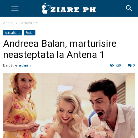
Acasă
Actualitate
Actualitate
Social
Andreea Balan, marturisire
neasteptata la Antena 1
De către
admin
-
729
0