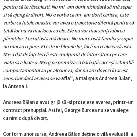
pentru că te răscolești. Nu mi-am dorit niciodată să mă separ
și să ajung la divorț. NU e vorba ca mi-am dorit cariera, este
vorba ca fetele noastre vor avea o traiectorie diferită pentru că
tatăl lor nu va mai locui cu ele. Ele nu vor mai simți iubirea
părinților. Lucrul ăsta mă doare. Nu mai există familia și copiii
nu mai au repere. El este in filmele lui, încă nu realizează asta.
Mi-a dat de înțeles că este mulțumit de întorsătura pe care
viața sa a luat-o. Merg pe premiza că bărbații care-și schimbă
comportamentul au pe altcineva, dar nu am dovezi în acest
sens. Dar dacă ar avea se va
afla”, a mai spus Andreea Bălan,
la Antena 1.
Andreea Bălan a avut grijă să-și protejeze averea, printr-un
contract prenupțial. Astfel, George Burcea nu se va alege
cu nimic după divorț.
Conform unor surse, Andreea Bălan deține o vilă evaluată la