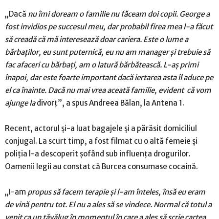
„Dacă
nu îmi doream o familie nu făceam doi copii. George a
fost invidios pe succesul meu, dar probabil firea mea l-a făcut
să creadă că mă interesează doar cariera. Este o lume a
bărbaților, eu sunt puternică, eu nu am manager și trebuie să
fac afaceri cu bărbați, am o latură bărbătească. L-aș primi
înapoi, dar este foarte important dacă iertarea asta îl aduce pe
el ca înainte. Dacă nu mai vrea aceată familie, evident că vom
ajunge la
divorț”, a spus Andreea Bălan, la Antena 1.
Recent, actorul și-a luat bagajele și a părăsit domiciliul
conjugal. La scurt timp, a fost filmat cu o altă femeie și
poliția l-a descoperit șofând sub influența drogurilor.
Oamenii legii au constat că Burcea consumase cocaină.
„I-am
propus să facem terapie și l-am înteles, însă eu eram
de vină pentru tot. El nu a ales să se vindece. Normal că totul a
venit ca un tăvălug în momentul în care a ales să scrie cartea,