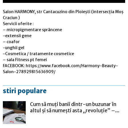
Salon HARMONY, str Cantacuzino din Ploiești (intersecția Moș
Craciun )
Servicii oferite :
– micropigmentare sprâncene
-extensii gene
– coafor
-unghii gel
-Cosmetica / tratamente cosmetice
– sala Fitness pt femei
FACEBOOK: https://www.facebook.com/Harmony-Beauty-
Salon-278929815636909/
stiri populare
Cum să muți banii dintr-un buzunar în
altul și să numești asta „revoluție” –...