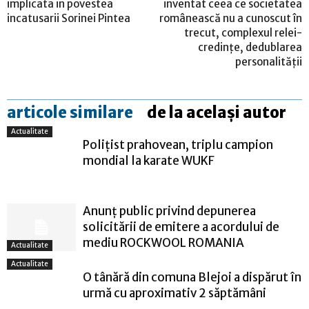
implicata in povestea
inventat ceea ce societatea
incatusarii Sorinei Pintea
românească nu a cunoscut în
trecut, complexul relei-
credinţe, dedublarea
personalităţii
articole similare
de la același autor
Actualitate
Polițist prahovean, triplu campion
mondial la karate WUKF
Anunț public privind depunerea
solicitării de emitere a acordului de
mediu ROCKWOOL ROMANIA
Actualitate
Actualitate
O tânără din comuna Blejoi a dispărut în
urmă cu aproximativ 2 săptămâni