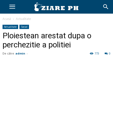
Acasă
Actualitate
Actualitate
Social
Ploiestean arestat dupa o
perchezitie a politiei
De către
admin
-
773
0