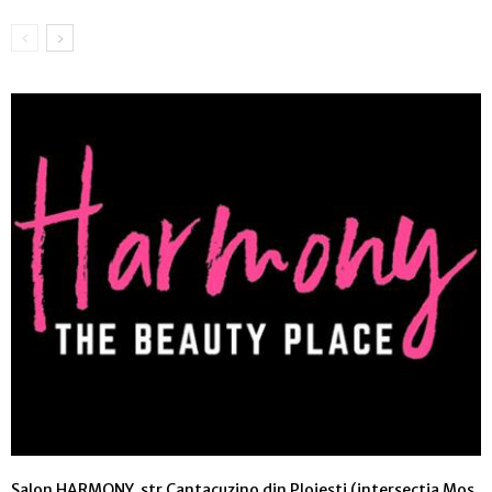
Salon HARMONY, str Cantacuzino din Ploiești (intersecția Moș