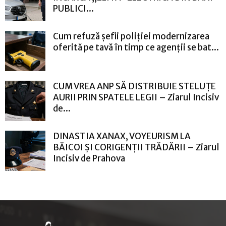
PUBLICI...
Cum refuză șefii poliției modernizarea
oferită pe tavă în timp ce agenții se bat...
CUM VREA ANP SĂ DISTRIBUIE STELUȚE
AURII PRIN SPATELE LEGII – Ziarul Incisiv
de...
DINASTIA XANAX, VOYEURISM LA
BĂICOI ȘI CORIGENȚII TRĂDĂRII – Ziarul
Incisiv de Prahova