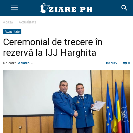
Acasă
Actualitate
Actualitate
Ceremonial de trecere în
rezervă la IJJ Harghita
De către
admin
-
905
0