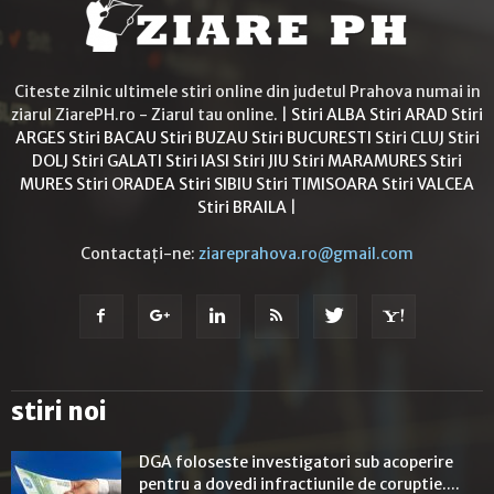
Citeste zilnic ultimele stiri online din judetul Prahova numai in
ziarul ZiarePH.ro - Ziarul tau online. |
Stiri ALBA
Stiri ARAD
Stiri
ARGES
Stiri BACAU
Stiri BUZAU
Stiri BUCURESTI
Stiri CLUJ
Stiri
DOLJ
Stiri GALATI
Stiri IASI
Stiri JIU
Stiri MARAMURES
Stiri
MURES
Stiri ORADEA
Stiri SIBIU
Stiri TIMISOARA
Stiri VALCEA
Stiri BRAILA
|
Contactați-ne:
ziareprahova.ro@gmail.com
stiri noi
DGA foloseste investigatori sub acoperire
pentru a dovedi infractiunile de coruptie....