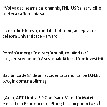
“Voi va dati seama ca Iohannis, PNL, USR si serviciile
prefera ca Romania sa...
Licean din Ploiesti, medaliat olimpic, acceptat de
celebra Universitate Harvard
România merge în direcţia bună, reluându-şi
creşterea economică sustenabilă bazată pe investiţii
Bătrânică de 81 de ani accidentată mortal pe D.N.E.
578, în comuna Sărmaş
„Adio, APT Limitat!”: Comisarul Valentin Matei,
ejectat din Penitenciarul Ploiești ca un gunoi toxic!