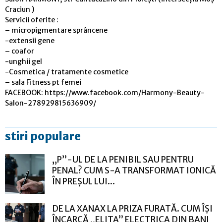
Craciun )
Servicii oferite :
– micropigmentare sprâncene
-extensii gene
– coafor
-unghii gel
-Cosmetica / tratamente cosmetice
– sala Fitness pt femei
FACEBOOK: https://www.facebook.com/Harmony-Beauty-
Salon-278929815636909/
stiri populare
„P”-UL DE LA PENIBIL SAU PENTRU
PENAL? CUM S-A TRANSFORMAT IONICĂ
ÎN PREȘUL LUI...
DE LA XANAX LA PRIZA FURATĂ. CUM ÎȘI
ÎNCARCĂ „ELITA” ELECTRICA DIN BANI